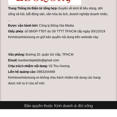
Trang Thông tin Điện tử tổng hợp
chuyên về kinh tế tiêu dùng, đời
sống xã hội, bất động sản, văn hóa du lịch, doanh nghiệp doanh nhân,
...
Được vận hành bởi:
Công ty Đông Gia Media
Giấy phép
: số 08/GP-TTĐT do Sở TTTT TP.HCM cấp ngày 30/1/2019
Kinhdoanhdoisong.vn giữ bản quyền nội dung trên website này.
Văn phòng:
Đường 20. quận Gò Vấp, TPHCM
Email:
banbientapkdds@gmail.com
Chịu trách nhiệm nội dung:
Vũ Thu Hương
Liên hệ quảng cáo:
0983204468
Kinhdoanhdoisong.vn không chịu trách nhiệm nội dung các trang
được mở ra ở cửa sổ mới.
Bản quyền thuộc Kinh doanh & đời sống