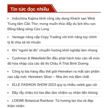
Tin tức đọc nhiều
Indochina Kajima khởi công xây dựng Khách sạn Wink
Trung tâm Cần Thơ, mong muốn thúc đẩy du lịch khu vực
Đồng bằng sông Cửu Long
Vantage nâng cấp Copy Trading với tính năng tùy chỉnh
tỷ lệ chia sẻ lợi nhuận
Khi “người lái đò” chuyển hướng khởi nghiệp làm nhang
Cushman & Wakefield lần đầu phát hành báo cáo về mức
độ hòa nhập của các đô thị Châu Á Thái Bình Dương
Công ty bia hàng đầu thế giới Heineken ra mắt sản phẩm
cao cấp mới: Heineken Silver – Nhẹ êm mà đậm chất
ELLE FASHION SHOW 2023 quy tụ nhiều celeb gạo cội
Đầy rẫy chiêu trò lừa đảo làm nhiệm vụ nhận tiền khủng
LOEWE Botanical Rainbow: Tứ hương lan tỏa vẻ đẹp
thiên nhiên