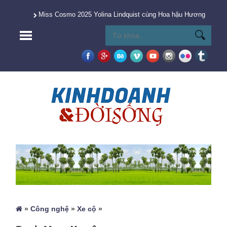
Miss Cosmo 2025 Yolina Lindquist cùng Hoa hậu Hương Giang 
»
Công nghệ
»
Xe cộ
»