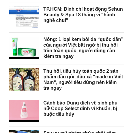
TP.HCM: Đình chỉ hoạt động Sehun
Beauty & Spa 18 tháng vì "hành
nghề chui"
Nóng: 1 loại kem bôi da “quốc dân”
của người Việt bất ngờ bị thu hồi
trên toàn quốc, người dùng cần
kiểm tra ngay
Thu hồi, tiêu hủy toàn quốc 2 sản
phẩm dầu gội, dầu xả "made in Việt
Nam", người tiêu dùng nên kiểm
tra ngay
Cảnh báo Dung dịch vệ sinh phụ
nữ Coop Select dính vi khuẩn, bị
buộc tiêu hủy