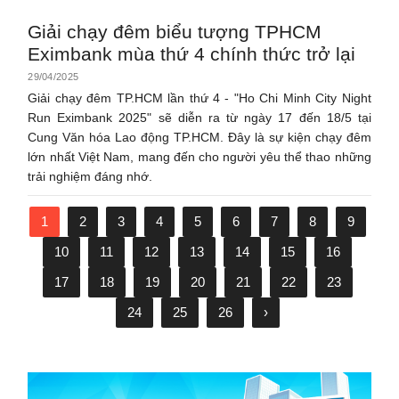
Giải chạy đêm biểu tượng TPHCM
Eximbank mùa thứ 4 chính thức trở lại
29/04/2025
Giải chạy đêm TP.HCM lần thứ 4 - "Ho Chi Minh City Night
Run Eximbank 2025" sẽ diễn ra từ ngày 17 đến 18/5 tại
Cung Văn hóa Lao động TP.HCM. Đây là sự kiện chạy đêm
lớn nhất Việt Nam, mang đến cho người yêu thể thao những
trải nghiệm đáng nhớ.
1
2
3
4
5
6
7
8
9
10
11
12
13
14
15
16
17
18
19
20
21
22
23
24
25
26
›