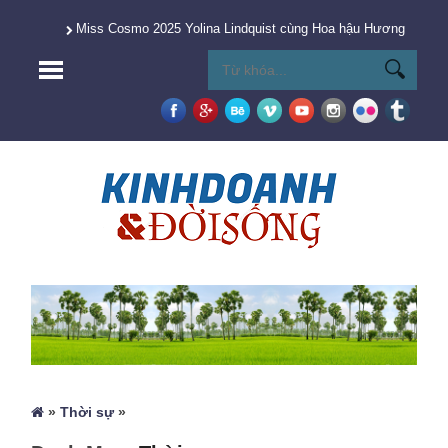
Miss Cosmo 2025 Yolina Lindquist cùng Hoa hậu Hương Giang 
»
Thời sự
»