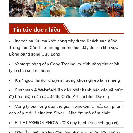
Tin tức đọc nhiều
Indochina Kajima khởi công xây dựng Khách sạn Wink
Trung tâm Cần Thơ, mong muốn thúc đẩy du lịch khu vực
Đồng bằng sông Cửu Long
Vantage nâng cấp Copy Trading với tính năng tùy chỉnh
tỷ lệ chia sẻ lợi nhuận
Khi “người lái đò” chuyển hướng khởi nghiệp làm nhang
Cushman & Wakefield lần đầu phát hành báo cáo về mức
độ hòa nhập của các đô thị Châu Á Thái Bình Dương
Công ty bia hàng đầu thế giới Heineken ra mắt sản phẩm
cao cấp mới: Heineken Silver – Nhẹ êm mà đậm chất
ELLE FASHION SHOW 2023 quy tụ nhiều celeb gạo cội
Đầy rẫy chiêu trò lừa đảo làm nhiệm vụ nhận tiền khủng