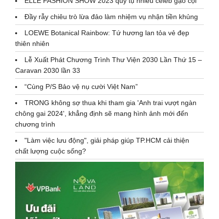
ELLE FASHION SHOW 2023 quy tụ nhiều celeb gạo cội
Đầy rẫy chiêu trò lừa đảo làm nhiệm vụ nhận tiền khủng
LOEWE Botanical Rainbow: Tứ hương lan tỏa vẻ đẹp
thiên nhiên
Lễ Xuất Phát Chương Trình Thư Viện 2030 Lần Thứ 15 –
Caravan 2030 lần 33
“Cùng P/S Bảo vệ nụ cười Việt Nam”
TRONG không sợ thua khi tham gia 'Anh trai vượt ngàn
chông gai 2024', khẳng định sẽ mang hình ảnh mới đến
chương trình
"Làm việc lưu động", giải pháp giúp TP.HCM cải thiện
chất lượng cuộc sống?