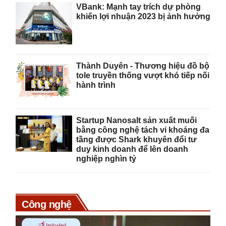
The Best), tại lễ công bố Top 500 Doanh nghiệp lớn nhất
VBank: Mạnh tay trích dự phòng
Việt Nam năm 2023. Prudential là đại diện duy nhất cho khối
khiến lợi nhuận 2023 bị ảnh hưởng
ngành bảo hiểm nhân thọ lọt vào bảng xếp hạng này. Trước
đó, Prudential cũng nhận được bằng khen của Chủ tịch
UBND TP. Hồ Chí Minh về thành tích xuất sắc đóng góp
ngân sách Nhà nước năm 2023.
Thành Duyên - Thương hiệu đồ bộ
tole truyền thống vượt khó tiếp nối
hành trình
Startup Nanosalt sản xuất muối
bằng công nghệ tách vi khoáng đa
tầng được Shark khuyên đổi tư
duy kinh doanh để lên doanh
nghiệp nghìn tỷ
Công nghệ