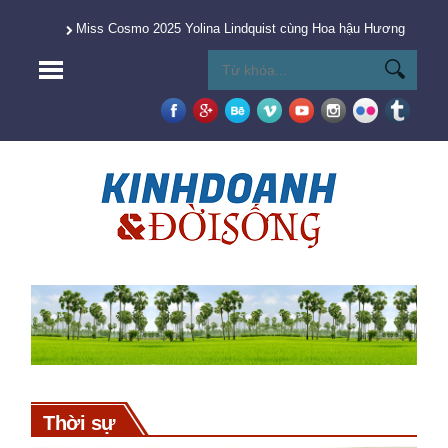
Miss Cosmo 2025 Yolina Lindquist cùng Hoa hậu Hương Giang 
Thời sự