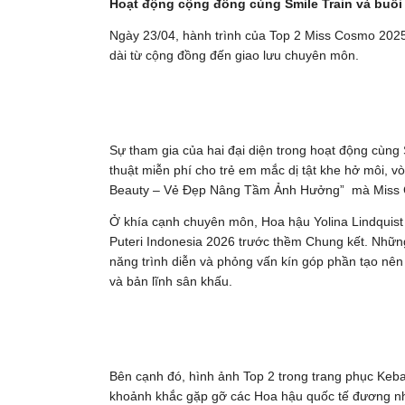
Hoạt động cộng đồng cùng Smile Train và buổi 
Ngày 23/04, hành trình của Top 2 Miss Cosmo 2025
dài từ cộng đồng đến giao lưu chuyên môn.
Sự tham gia của hai đại diện trong hoạt động cùng 
thuật miễn phí cho trẻ em mắc dị tật khe hở môi, vò
Beauty – Vẻ Đẹp Nâng Tầm Ảnh Hưởng” mà Miss 
Ở khía cạnh chuyên môn, Hoa hậu Yolina Lindquist 
Puteri Indonesia 2026 trước thềm Chung kết. Những
năng trình diễn và phỏng vấn kín góp phần tạo nên 
và bản lĩnh sân khấu.
Bên cạnh đó, hình ảnh Top 2 trong trang phục Keb
khoảnh khắc gặp gỡ các Hoa hậu quốc tế đương nhi