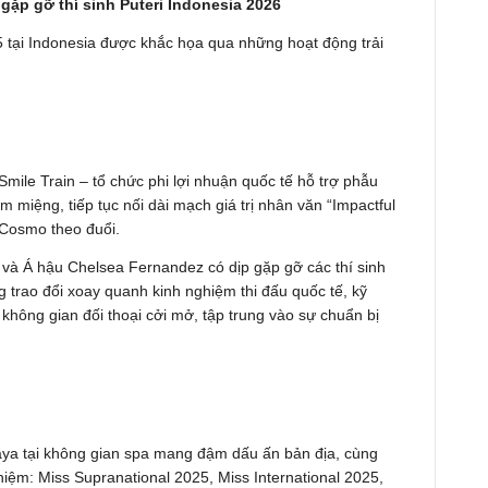
gặp gỡ thí sinh Puteri Indonesia 2026
 tại Indonesia được khắc họa qua những hoạt động trải
Smile Train – tổ chức phi lợi nhuận quốc tế hỗ trợ phẫu
m miệng, tiếp tục nối dài mạch giá trị nhân văn “Impactful
Cosmo theo đuổi.
và Á hậu Chelsea Fernandez có dịp gặp gỡ các thí sinh
 trao đổi xoay quanh kinh nghiệm thi đấu quốc tế, kỹ
không gian đối thoại cởi mở, tập trung vào sự chuẩn bị
aya tại không gian spa mang đậm dấu ấn bản địa, cùng
ệm: Miss Supranational 2025, Miss International 2025,