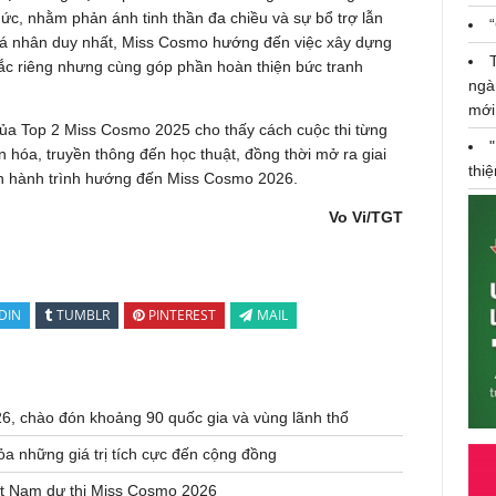
ức, nhằm phản ánh tinh thần đa chiều và sự bổ trợ lẫn
 cá nhân duy nhất, Miss Cosmo hướng đến việc xây dựng
sắc riêng nhưng cùng góp phần hoàn thiện bức tranh
ngà
mới
 của Top 2 Miss Cosmo 2025 cho thấy cách cuộc thi từng
 hóa, truyền thông đến học thuật, đồng thời mở ra giai
thi
ên hành trình hướng đến Miss Cosmo 2026.
Vo Vi/TGT
DIN
TUMBLR
PINTEREST
MAIL
, chào đón khoảng 90 quốc gia và vùng lãnh thổ
a những giá trị tích cực đến cộng đồng
ệt Nam dự thi Miss Cosmo 2026