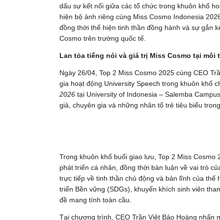
dấu sự kết nối giữa các tổ chức trong khuôn khổ 
hiện bộ ảnh riêng cùng Miss Cosmo Indonesia 2026,
đồng thời thể hiện tinh thần đồng hành và sự gắn kế
Cosmo trên trường quốc tế.
Lan tỏa tiếng nói và giá trị Miss Cosmo tại môi
Ngày 26/04, Top 2 Miss Cosmo 2025 cùng CEO Trầ
gia hoạt động University Speech trong khuôn khổ 
2026
tại University of Indonesia – Salemba Campus.
giả, chuyên gia và những nhân tố trẻ tiêu biểu trong
Trong khuôn khổ buổi giao lưu, Top 2 Miss Cosmo
phát triển cá nhân, đồng thời bàn luận về vai trò củ
trực tiếp về tinh thần chủ động và bản lĩnh của thế 
triển Bền vững (SDGs), khuyến khích sinh viên tha
đề mang tính toàn cầu.
Tại chương trình, CEO Trần Việt Bảo Hoàng nhấn 