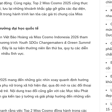
chỉn
hoạt động. Cùng ngày, Top 2 Miss Cosmo 2025 cũng thực
 lưu lại những khoảnh khắc gặp gỡ giữa các đại diện,
t trong hành trình lan tỏa các giá trị chung của Miss
nha
 trường đại học quốc tế
mức
Dư
n Việt Bảo Hoàng và Miss Cosmo Indonesia 2026 tham
chương trình
Youth SDGs Changemakers & Green Summit
 Đây là sự kiện thường niên lần thứ ba, quy tụ các diễn
phẩ
 nhiều lĩnh vực.
chấ
cội
 2025 mang đến những góc nhìn xoay quanh định hướng
khủ
a phụ nữ trong xã hội hiện đại, qua đó mở ra các đối thoại
hệ trẻ. Nội dung trao đổi cũng gắn với các Mục tiêu Phát
đẹp
m gia kiến tạo ý tưởng và giải pháp hướng đến những vấn
15 
mạnh rằng việc Top 2 Miss Cosmo đồng hành trong các