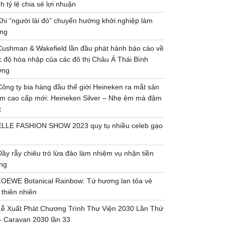
h tỷ lệ chia sẻ lợi nhuận
Khi “người lái đò” chuyển hướng khởi nghiệp làm
ng
Cushman & Wakefield lần đầu phát hành báo cáo về
 độ hòa nhập của các đô thị Châu Á Thái Bình
ơng
Công ty bia hàng đầu thế giới Heineken ra mắt sản
m cao cấp mới: Heineken Silver – Nhẹ êm mà đậm
t
ELLE FASHION SHOW 2023 quy tụ nhiều celeb gạo
Đầy rẫy chiêu trò lừa đảo làm nhiệm vụ nhận tiền
ng
LOEWE Botanical Rainbow: Tứ hương lan tỏa vẻ
 thiên nhiên
Lễ Xuất Phát Chương Trình Thư Viện 2030 Lần Thứ
– Caravan 2030 lần 33