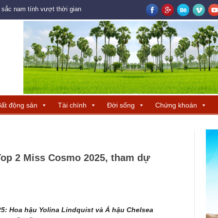
ắc nam tính vượt thời gian
Logistics mở không gian tăng trưởng mới 
ất động sản
Tài chính
Đời sống
Chứng khoán
 Top 2 Miss Cosmo 2025, tham dự
5: Hoa hậu Yolina Lindquist và Á hậu Chelsea