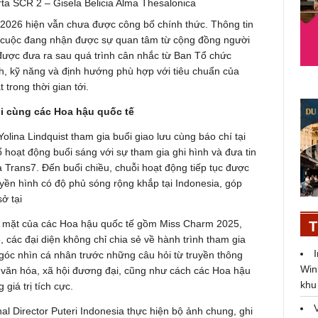
rta SCR 2 – Gisela Belicia Alma Thesalonica
 2026 hiện vẫn chưa được công bố chính thức. Thông tin
 cuộc đang nhận được sự quan tâm từ cộng đồng người
được đưa ra sau quá trình cân nhắc từ Ban Tổ chức
ảnh, kỹ năng và định hướng phù hợp với tiêu chuẩn của
trong thời gian tới.
ối cùng các Hoa hậu quốc tế
lina Lindquist tham gia buổi giao lưu cùng báo chí tại
 hoạt động buổi sáng với sự tham gia ghi hình và đưa tin
 Trans7. Đến buổi chiều, chuỗi hoạt động tiếp tục được
yền hình có độ phủ sóng rộng khắp tại Indonesia, góp
ở tại
p mặt của các Hoa hậu quốc tế gồm Miss Charm 2025,
T
 các đại diện không chỉ chia sẻ về hành trình tham gia
góc nhìn cá nhân trước những câu hỏi từ truyền thông
Win
 văn hóa, xã hội đương đại, cũng như cách các Hoa hậu
khu
iá trị tích cực.
al Director Puteri Indonesia thực hiện bộ ảnh chung, ghi