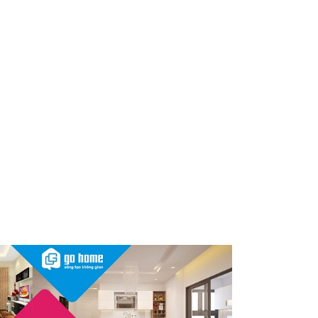
Sau vụ mỹ phẩm chứa chất
cấm, Dược Hậu Giang bị phạt
và truy thu thuế hơn 10 tỷ
đồng
Herbalife Việt Nam đồng hành
cùng VnExpress Đà Nẵng
International Marathon
Herbalife Cup 2026
InnoEx 2026 – Khi doanh
nghiệp Việt đứng trước “bước
ngoặt” chiến lược lớn nhất
thập kỷ