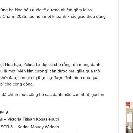
n cùng ba Hoa hậu quốc tế đương nhiệm gồm Miss
iss Charm 2025, tạo nên một khoảnh khắc giao thoa đáng
một Hoa hậu, Yolina Lindquist cho rằng, dù mang danh
ều là một “viên kim cương” cần được mài giũa qua thời
khởi đầu, còn giá trị thực sự được định hình qua quá
 bỉ cho cộng đồng.
6 đã chính thức công bố các danh hiệu cao nhất, gọi tên
ajeng
– Victoria Titisari Kosasieputri
ta SCR 3 – Karina Moudy Widodo