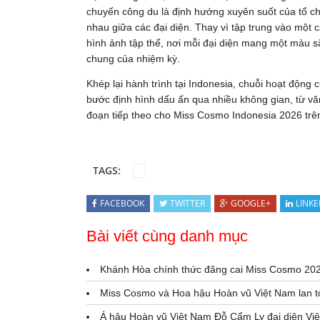
chuyến công du là định hướng xuyên suốt của tổ ch
nhau giữa các đại diện. Thay vì tập trung vào một
hình ảnh tập thể, nơi mỗi đại diện mang một màu 
chung của nhiệm kỳ.
Khép lại hành trình tại Indonesia, chuỗi hoạt động
bước định hình dấu ấn qua nhiều không gian, từ văn
đoạn tiếp theo cho Miss Cosmo Indonesia 2026 tr
TAGS:
FACEBOOK
TWITTER
GOOGLE+
LINKE
Bài viết cùng danh mục
Khánh Hòa chính thức đăng cai Miss Cosmo 2026
Miss Cosmo và Hoa hậu Hoàn vũ Việt Nam lan tỏ
Á hậu Hoàn vũ Việt Nam Đỗ Cẩm Ly đại diện Vi