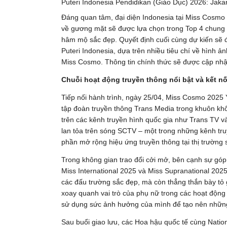
Puteri Indonesia Pendidikan (Giáo Dục) 2026: Jaka
Đáng quan tâm, đại diện Indonesia tại Miss Cosmo
về gương mặt sẽ được lựa chọn trong Top 4 chung
hâm mộ sắc đẹp. Quyết định cuối cùng dự kiến sẽ 
Puteri Indonesia, dựa trên nhiều tiêu chí về hình 
Miss Cosmo. Thông tin chính thức sẽ được cập nhật 
Chuỗi hoạt động truyền thông nổi bật và kết n
Tiếp nối hành trình, ngày 25/04, Miss Cosmo 2025 Yo
tập đoàn truyền thông Trans Media trong khuôn khổ
trên các kênh truyền hình quốc gia như Trans TV và
lan tỏa trên sóng SCTV – một trong những kênh tru
phần mở rộng hiệu ứng truyền thông tại thị trường s
Trong không gian trao đổi cởi mở, bên cạnh sự gó
Miss International 2025 và Miss Supranational 2025,
các đấu trường sắc đẹp, mà còn thẳng thắn bày tỏ 
xoay quanh vai trò của phụ nữ trong các hoạt động
sử dụng sức ảnh hưởng của mình để tạo nên những g
Sau buổi giao lưu, các Hoa hậu quốc tế cùng Nation