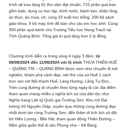
trình sẽ trao tặng 01 thư viện đạt chuẩn, 715 phần quà bao
gồm balo, dụng cụ học tập, bình nước, bánh kẹo, khăn lông,
áo thun, áo mưa, vớ, cùng 33 suất học bổng, 200 bộ sách
giáo khoa, 8 bộ máy tính để bàn cho các em học sinh. Cùng
300 phần quà bánh cho Trường Tiểu học Hưng Trạch tại
Tỉnh Quảng Bình. Tổng giá trị quà tặng hơn 2 tỷ đồng.
Chương trình diễn ra trong vòng 4 ngày 3 đêm,
từ
08/08/2024 đến 11/08/2024 với lộ trình
THỪA THIÊN HUẾ
– QUẢNG TRỊ – QUẢNG BÌNH được xem như chuyến đi trải
nghiệm, khám phá cảnh đẹp, nét thơ của xứ Huế 1 cách
trọn vẹn với Nội thành Huế, Làng Hương, Lăng Tự Đức,..
Trên cung đường di chuyển theo từng ngày là các địa điểm
tham quan mang nhiều ý nghĩa lịch sử của dân tộc như
Nghĩa trang Liệt sỹ Quốc gia Trường Sơn, Khu mộ Đại
tướng Võ Nguyên Giáp, xuyên qua những cung đường đẹp
nhất dưới tán rừng Trường Sơn, đến thăm di tích lịch sử đôi
bờ Hiền Lương - Bến Hải, tham quan động Thiên Đường –
Nằm giữa quần thể di sản Phong nha – Kẽ Bàng.