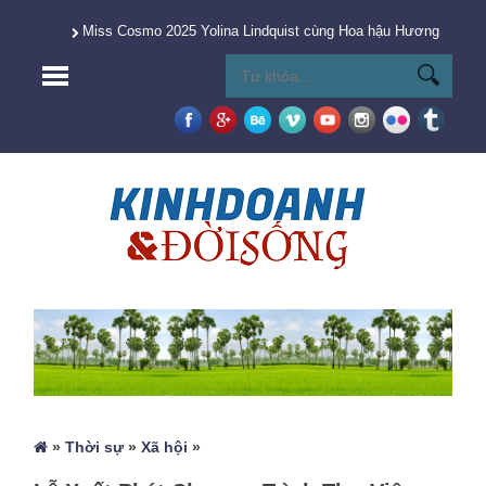
Miss Cosmo 2025 Yolina Lindquist cùng Hoa hậu Hương Giang 
»
Thời sự
»
Xã hội
»