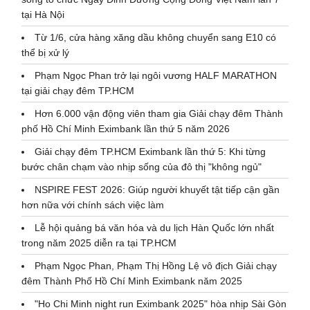
tại Hà Nội
Từ 1/6, cửa hàng xăng dầu không chuyển sang E10 có
thể bị xử lý
Phạm Ngọc Phan trở lại ngôi vương HALF MARATHON
tại giải chạy đêm TP.HCM
Hơn 6.000 vận động viên tham gia Giải chạy đêm Thành
phố Hồ Chí Minh Eximbank lần thứ 5 năm 2026
Giải chạy đêm TP.HCM Eximbank lần thứ 5: Khi từng
bước chân chạm vào nhịp sống của đô thị "không ngủ"
NSPIRE FEST 2026: Giúp người khuyết tật tiếp cận gần
hơn nữa với chính sách việc làm
Lễ hội quảng bá văn hóa và du lịch Hàn Quốc lớn nhất
trong năm 2025 diễn ra tại TP.HCM
Phạm Ngọc Phan, Phạm Thị Hồng Lệ vô địch Giải chạy
đêm Thành Phố Hồ Chí Minh Eximbank năm 2025
"Ho Chi Minh night run Eximbank 2025" hòa nhịp Sài Gòn