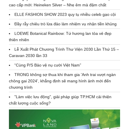
cao cấp mới: Heineken Silver – Nhẹ êm mà đậm chất
ELLE FASHION SHOW 2023 quy tụ nhiều celeb gạo cội
Đầy rẫy chiêu trò lừa đảo làm nhiệm vụ nhận tiền khủng
LOEWE Botanical Rainbow: Tứ hương lan tỏa vẻ đẹp
thiên nhiên
Lễ Xuất Phát Chương Trình Thư Viện 2030 Lần Thứ 15 –
Caravan 2030 lần 33
“Cùng P/S Bảo vệ nụ cười Việt Nam”
TRONG không sợ thua khi tham gia 'Anh trai vượt ngàn
chông gai 2024', khẳng định sẽ mang hình ảnh mới đến
chương trình
"Làm việc lưu động", giải pháp giúp TP.HCM cải thiện
chất lượng cuộc sống?