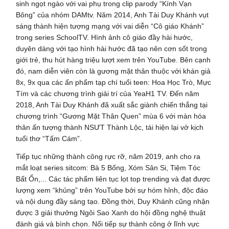
sinh ngọt ngào với vai phụ trong clip parody “Kính Vạn
Bông” của nhóm DAMtv. Năm 2014, Anh Tài Duy Khánh vụt
sáng thành hiện tượng mạng với vai diễn “Cô giáo Khánh”
trong series SchoolTV. Hình ảnh cô giáo đầy hài hước,
duyên dáng với tạo hình hài hước đã tạo nên cơn sốt trong
giới trẻ, thu hút hàng triệu lượt xem trên YouTube. Bên cạnh
đó, nam diễn viên còn là gương mặt thân thuộc với khán giả
8x, 9x qua các ấn phẩm tạp chí tuổi teen: Hoa Học Trò, Mực
Tím và các chương trình giải trí của YeaH1 TV. Đến năm
2018, Anh Tài Duy Khánh đã xuất sắc giành chiến thắng tại
chương trình “Gương Mặt Thân Quen” mùa 6 với màn hóa
thân ấn tượng thành NSƯT Thành Lộc, tái hiện lại vở kịch
tuổi thơ “Tấm Cám”.
Tiếp tục những thành công rực rỡ, năm 2019, anh cho ra
mắt loạt series sitcom: Bà 5 Bống, Xóm Sân Si, Tiệm Tóc
Bất Ổn,... Các tác phẩm liên tục lọt top trending và đạt được
lượng xem “khủng” trên YouTube bởi sự hóm hỉnh, độc đáo
và nội dung đầy sáng tạo. Đồng thời, Duy Khánh cũng nhận
được 3 giải thưởng Ngôi Sao Xanh do hội đồng nghệ thuật
đánh giá và bình chọn. Nối tiếp sự thành công ở lĩnh vực