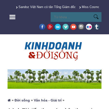
Sandoz Việt Nam có tân Tổng Giám đốc
Miss Cosmo 2025 Y
»
Đời sống
»
Văn hóa - Giải trí
»