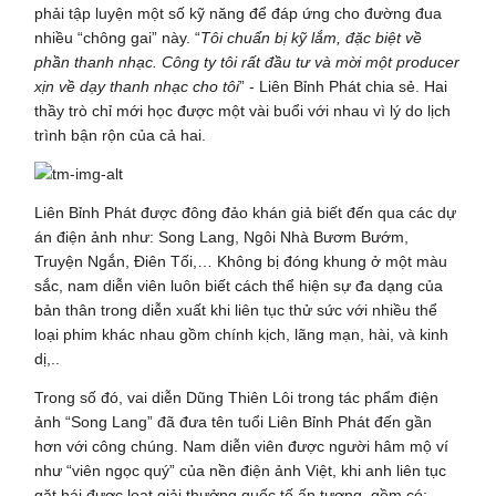
phải tập luyện một số kỹ năng để đáp ứng cho đường đua
nhiều “chông gai” này. “
Tôi chuẩn bị kỹ lắm, đặc biệt về
phần thanh nhạc. Công ty tôi rất đầu tư và mời một producer
xịn về dạy thanh nhạc cho tôi
” - Liên Bỉnh Phát chia sẻ. Hai
thầy trò chỉ mới học được một vài buổi với nhau vì lý do lịch
trình bận rộn của cả hai.
Liên Bỉnh Phát được đông đảo khán giả biết đến qua các dự
án điện ảnh như: Song Lang, Ngôi Nhà Bươm Bướm,
Truyện Ngắn, Điên Tối,… Không bị đóng khung ở một màu
sắc, nam diễn viên luôn biết cách thể hiện sự đa dạng của
bản thân trong diễn xuất khi liên tục thử sức với nhiều thể
loại phim khác nhau gồm chính kịch, lãng mạn, hài, và kinh
dị,..
Trong số đó, vai diễn Dũng Thiên Lôi trong tác phẩm điện
ảnh “Song Lang” đã đưa tên tuổi Liên Bỉnh Phát đến gần
hơn với công chúng. Nam diễn viên được người hâm mộ ví
như “viên ngọc quý” của nền điện ảnh Việt, khi anh liên tục
gặt hái được loạt giải thưởng quốc tế ấn tượng, gồm có: