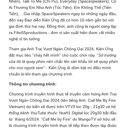
Nhân), Talk To Me (Chi Pu), Everyday (Spacespeakers), Có
Ai Thương Em Như Anh (Tóc Tiên), Em Không Thể (Tiên
Tiên),... Gia nhập SpaceSpeakers ngay từ những ngày đầu,
đến nay Đạo diễn Kiên Ứng đã có hơn 10 năm gắn bó với
gia đình thứ hai này. Đồng thời, anh cũng là người sáng lập
ra Film55productions - đơn vị sản xuất hiện được rất nhiều
nghệ sĩ tin tưởng.
Tham gia Anh Trai Vượt Ngàn Chông Gai 2024, Kiên Ứng
đặt mục tiêu “cháy hết mình” cho cuộc chơi này. “
Sở trưởng
của tôi là quay phim nên chắc lên sân khấu tôi sẽ quay phim
cho mọi người xem
” - Kiên Ứng dí dỏm bật mí điều mình
chuẩn bị khi tham gia chương trình.
Thông tin chương trình:
Chương trình truyền hình thực tế truyền cảm hứng Anh Trai
Vượt Ngàn Chông Gai 2024 (tên tiếng Anh: Call Me By Fire
Vietnam) dự kiến sẽ được trên VTV3 lúc 20g - 21g30
và hệ
thống kênh YouTube thuộc YeaH1 Digital
lúc 20g30 bắt đầu
từ tháng 6/2024
.
“Call Me by Fire” do MangoTV sở hữu sẽ
là chương trình truyền hình thực tế tiếp theo được tập đoàn