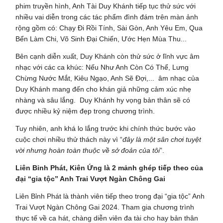
phim truyền hình, Anh Tài Duy Khánh tiếp tục thử sức với
nhiều vai diễn trong các tác phẩm đình đám trên màn ảnh
rộng gồm có: Chạy Đi Rồi Tính, Sài Gòn, Anh Yêu Em, Qua
Bển Làm Chi, Võ Sinh Đại Chiến, Ước Hẹn Mùa Thu...
Bên cạnh diễn xuất, Duy Khánh còn thử sức ở lĩnh vực âm
nhạc với các ca khúc: Nếu Như Anh Còn Có Thể, Lưng
Chừng Nước Mắt, Kiêu Ngạo, Anh Sẽ Đợi,... âm nhạc của
Duy Khánh mang đến cho khán giả những cảm xúc nhẹ
nhàng và sâu lắng. Duy Khánh hy vọng bản thân sẽ có
được nhiều kỷ niệm đẹp trong chương trình.
Tuy nhiên, anh khá lo lắng trước khi chính thức bước vào
cuộc chơi nhiều thử thách này vì “
đây là một sân chơi tuyệt
vời nhưng hoàn toàn thuộc về sở đoản của tôi
”.
Liên Bỉnh Phát, Kiên Ứng là 2 mảnh ghép tiếp theo của
đại “gia tộc” Anh Trai Vượt Ngàn Chông Gai
Liên Bỉnh Phát là thành viên tiếp theo trong đại “gia tộc” Anh
Trai Vượt Ngàn Chông Gai 2024. Tham gia chương trình
thực tế về ca hát, chàng diễn viên đa tài cho hay bản thân