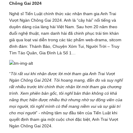
Chông Gai 2024
Nghệ sĩ Tiến Luật chính thức xác nhận tham gia Anh Trai
Vượt Ngàn Chông Gai 2024. Anh là “cây hài” nổi tiếng và
duyên dáng của làng hài Việt Nam. Sau hơn 20 năm theo
đuổi nghệ thuật, nam danh hài đã chinh phục trái tim khán
giả qua loạt vai diễn trong các tác phẩm web-drama, sitcom
đình đám: Thánh Bào, Chuyện Xóm Tui, Người Trời – Truy
Tìm Táo Quân, Gia Đình Là Số 1…
“
Tôi rất vui khi nhận được lời mời tham gia Anh Trai Vượt
Ngàn Chông Gai 2024. Tôi hoang mang, đắn đo và suy nghĩ
rất nhiều trước khi chính thức nhận lời mời tham gia chương
trình. Xem phiên bản gốc, tôi nghĩ bản thân không có khả
năng thực hiện được nhiều thứ nhưng nhờ sự động viên của
mọi người, tôi nghĩ mình có thể mang niềm vui và sự giải trí
cho mọi người
” - những tâm sự đầu tiên của Tiến Luật khi
quyết định tham gia một cuộc chơi đặc biệt, Anh Trai Vượt
Ngàn Chông Gai 2024.