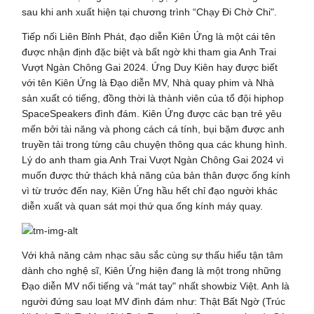
sau khi anh xuất hiện tại chương trình “Chạy Đi Chờ Chi".
Tiếp nối Liên Bỉnh Phát, đạo diễn Kiên Ứng là một cái tên
được nhận định đặc biệt và bất ngờ khi tham gia Anh Trai
Vượt Ngàn Chông Gai 2024. Ứng Duy Kiên hay được biết
với tên Kiên Ứng là Đạo diễn MV, Nhà quay phim và Nhà
sản xuất có tiếng, đồng thời là thành viên của tổ đội hiphop
SpaceSpeakers đình đám. Kiên Ứng được các bạn trẻ yêu
mến bởi tài năng và phong cách cá tính, bụi bặm được anh
truyền tải trong từng câu chuyện thông qua các khung hình.
Lý do anh tham gia Anh Trai Vượt Ngàn Chông Gai 2024 vì
muốn được thử thách khả năng của bản thân được ống kính
vì từ trước đến nay, Kiên Ứng hầu hết chỉ đạo người khác
diễn xuất và quan sát mọi thứ qua ống kính máy quay.
Với khả năng cảm nhạc sâu sắc cùng sự thấu hiểu tận tâm
dành cho nghệ sĩ, Kiên Ứng hiện đang là một trong những
Đạo diễn MV nổi tiếng và “mát tay" nhất showbiz Việt. Anh là
người đứng sau loạt MV đình đám như: Thật Bất Ngờ (Trúc