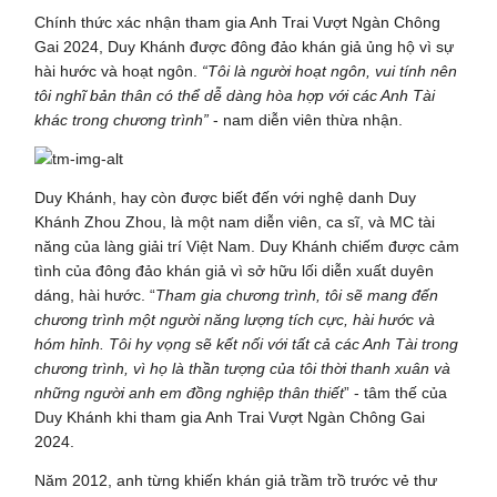
Chính thức xác nhận tham gia Anh Trai Vượt Ngàn Chông
Gai 2024, Duy Khánh được đông đảo khán giả ủng hộ vì sự
hài hước và hoạt ngôn.
“Tôi là người hoạt ngôn, vui tính nên
tôi nghĩ bản thân có thể dễ dàng hòa hợp với các Anh Tài
khác trong chương trình”
- nam diễn viên thừa nhận.
Duy Khánh, hay còn được biết đến với nghệ danh Duy
Khánh Zhou Zhou, là một nam diễn viên, ca sĩ, và MC tài
năng của làng giải trí Việt Nam. Duy Khánh chiếm được cảm
tình của đông đảo khán giả vì sở hữu lối diễn xuất duyên
dáng, hài hước. “
Tham gia chương trình, tôi sẽ mang đến
chương trình một người năng lượng tích cực, hài hước và
hóm hỉnh. Tôi hy vọng sẽ kết nối với tất cả các Anh Tài trong
chương trình, vì họ là thần tượng của tôi thời thanh xuân và
những người anh em đồng nghiệp thân thiết
” - tâm thế của
Duy Khánh khi tham gia Anh Trai Vượt Ngàn Chông Gai
2024.
Năm 2012, anh từng khiến khán giả trầm trồ trước vẻ thư