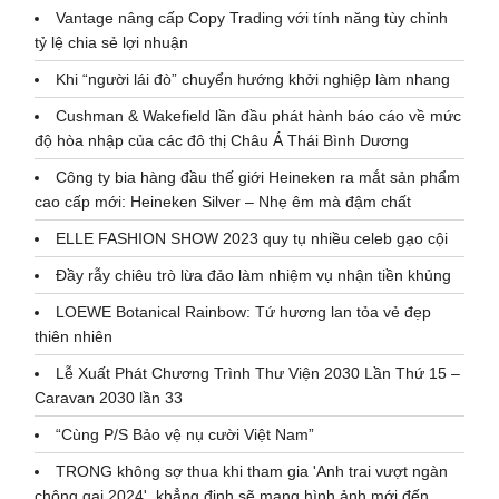
Vantage nâng cấp Copy Trading với tính năng tùy chỉnh
tỷ lệ chia sẻ lợi nhuận
Khi “người lái đò” chuyển hướng khởi nghiệp làm nhang
Cushman & Wakefield lần đầu phát hành báo cáo về mức
độ hòa nhập của các đô thị Châu Á Thái Bình Dương
Công ty bia hàng đầu thế giới Heineken ra mắt sản phẩm
cao cấp mới: Heineken Silver – Nhẹ êm mà đậm chất
ELLE FASHION SHOW 2023 quy tụ nhiều celeb gạo cội
Đầy rẫy chiêu trò lừa đảo làm nhiệm vụ nhận tiền khủng
LOEWE Botanical Rainbow: Tứ hương lan tỏa vẻ đẹp
thiên nhiên
Lễ Xuất Phát Chương Trình Thư Viện 2030 Lần Thứ 15 –
Caravan 2030 lần 33
“Cùng P/S Bảo vệ nụ cười Việt Nam”
TRONG không sợ thua khi tham gia 'Anh trai vượt ngàn
chông gai 2024', khẳng định sẽ mang hình ảnh mới đến