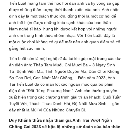
Tiến Luật mang tâm thế học hỏi đàn anh và hy vọng sẽ gặp
được những thần tượng thời thanh xuân của anh. Anh nhận
định đây là một thách thức lớn, đồng thời là một cơ hội để
anh thể hiện được những khía cạnh khác của bản thân.
Nam nghệ sĩ hào hứng khi được kết hợp với những người
anh em trong hình thức nhóm nhạc. Với Tiến Luật, đây là
một cuộc chơi không có gì để mất nên anh quan điểm sẽ cố
gắng hết sức mình.
Tiến Luật còn là một nghệ sĩ đa tài khi góp mặt trong các dự
án điện ảnh: Thập Tam Muội, Chị Mười Ba – 3 Ngày Sinh
Tử, Bệnh Viện Ma, Tình Người Duyên Ma, Dân Chơi Không
Sợ Con Rơi, Con Nhót Mót Chồng,... Đến năm 2023, Anh
Tài Tiến Luật đã có màn lột xác ngoạn mục qua bộ phim
điện ảnh “Đất Rừng Phương Nam”. Anh còn thường xuyên
xuất hiện trong các chương trình giải trí ăn khách: Cuối Tuần
Tuyệt Vời, Thách Thức Danh Hài, Đệ Nhất Mưu Sinh,... gần
đây nhất là Mùi Vị Của Những Chuyến Đi.
Duy Khánh thừa nhận tham gia Anh Trai Vượt Ngàn
Chông Gai 2023 sẽ bộc lộ những sở đoản của bản thân