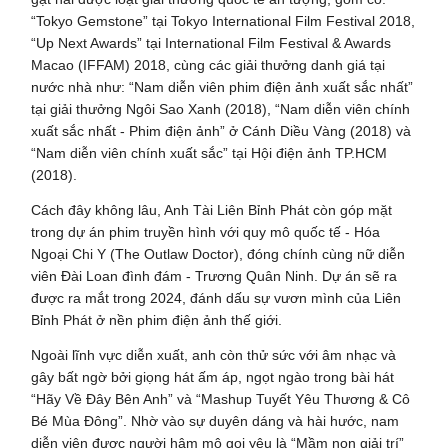
“Tokyo Gemstone” tại Tokyo International Film Festival 2018,
“Up Next Awards” tại International Film Festival & Awards
Macao (IFFAM) 2018, cùng các giải thưởng danh giá tại
nước nhà như: “Nam diễn viên phim điện ảnh xuất sắc nhất”
tại giải thưởng
Ngôi Sao Xanh
(2018), “Nam diễn viên chính
xuất sắc nhất - Phim điện ảnh” ở Cánh Diều Vàng (2018) và
“Nam diễn viên chính xuất sắc” tại Hội điện ảnh TP.HCM
(2018).
Cách đây không lâu, Anh Tài Liên Bỉnh Phát còn góp mặt
trong dự án phim truyền hình với quy mô quốc tế - Hóa
Ngoại Chi Y (The Outlaw Doctor), đóng chính cùng nữ diễn
viên Đài Loan đình đám - Trương Quân Ninh. Dự án sẽ ra
được ra mắt trong 2024, đánh dấu sự vươn mình của Liên
Bỉnh Phát ở nền phim điện ảnh thế giới.
Ngoài lĩnh vực diễn xuất, anh còn thử sức với âm nhạc và
gây bất ngờ bởi giọng hát ấm áp, ngọt ngào trong bài hát
“Hãy Về Đây Bên Anh” và “Mashup Tuyết Yêu Thương & Cô
Bé Mùa Đông”. Nhờ vào sự duyên dáng và hài hước, nam
diễn viên được người hâm mộ gọi yêu là “Mầm non giải trí”