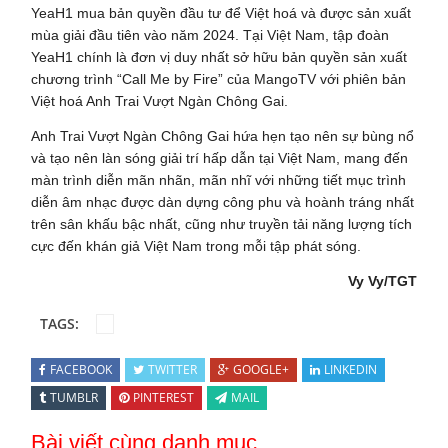
YeaH1 mua bản quyền đầu tư để Việt hoá và được sản xuất
mùa giải đầu tiên vào năm 2024. Tại Việt Nam, tập đoàn
YeaH1 chính là đơn vị duy nhất sở hữu bản quyền sản xuất
chương trình “Call Me by Fire” của MangoTV với phiên bản
Việt hoá Anh Trai Vượt Ngàn Chông Gai.
Anh Trai Vượt Ngàn Chông Gai hứa hẹn tạo nên sự bùng nổ
và tạo nên làn sóng giải trí hấp dẫn tại Việt Nam, mang đến
màn trình diễn mãn nhãn, mãn nhĩ với những tiết mục trình
diễn âm nhạc được dàn dựng công phu và hoành tráng nhất
trên sân khấu bậc nhất, cũng như truyền tải năng lượng tích
cực đến khán giả Việt Nam trong mỗi tập phát sóng.
Vy Vy/TGT
TAGS:
FACEBOOK
TWITTER
GOOGLE+
LINKEDIN
TUMBLR
PINTEREST
MAIL
Bài viết cùng danh mục