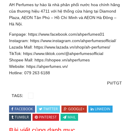
AH Perfumes tự hào là nhà phân phối nước hoa chính hãng
của thương hiệu 4711 với hệ thống cửa hàng tại Diamond
Plaza, AEON Tân Phú – Hồ Chí Minh và AEON Hà Đông –
Hà Nội.
Fanpage: https://www.facebook.com/ahperfumes01
Instagram: https://www.instagram.com/ahperfumesofficial/
Lazada Mall: https://www.lazada.vn/shop/ah-perfumes/
TikTok: https://www.tiktok.com/@ahperfumesofficial
Shopee Mall: https://shopee.vn/ahperfumes
Website: https://ahperfumes.vn/
Hotline: 079 263 6188
PV/TGT
TAGS:
FACEBOOK
TWITTER
GOOGLE+
LINKEDIN
TUMBLR
PINTEREST
MAIL
Bài viết cùng danh mục