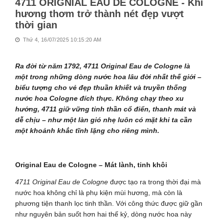
4711 ORIGNIAL EAU DE COLOGNE - Khi
hương thơm trở thành nét đẹp vượt
thời gian
Thứ 4, 16/07/2025 10:15:20 AM
Ra đời từ năm 1792, 4711 Original Eau de Cologne là
một trong những dòng nước hoa lâu đời nhất thế giới –
biểu tượng cho vẻ đẹp thuần khiết và truyền thống
nước hoa Cologne đích thực. Không chạy theo xu
hướng, 4711 giữ vững tinh thần cổ điển, thanh mát và
dễ chịu – như một làn gió nhẹ luôn có mặt khi ta cần
một khoảnh khắc tĩnh lặng cho riêng mình.
Original Eau de Cologne – Mát lành, tinh khôi
4711 Original Eau de Cologne
được tạo ra trong thời đại mà
nước hoa không chỉ là phụ kiện mùi hương, mà còn là
phương tiện thanh lọc tinh thần. Với công thức được giữ gần
như nguyên bản suốt hơn hai thế kỷ, dòng nước hoa này