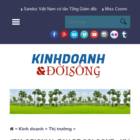
Sandoz Việt Nam có tân Tổng Giám đốc
Miss Cosmo 2025 Y
»
Kinh doanh
»
Thị trường
»