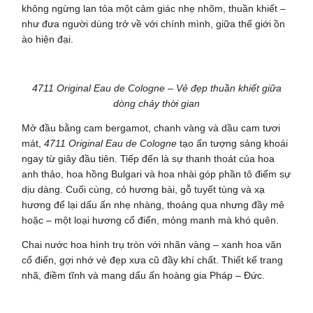
không ngừng lan tỏa một cảm giác nhẹ nhõm, thuần khiết –
như đưa người dùng trở về với chính mình, giữa thế giới ồn
ào hiện đại.
4711 Original Eau de Cologne – Vẻ đẹp thuần khiết giữa
dòng chảy thời gian
Mở đầu bằng cam bergamot, chanh vàng và dầu cam tươi
mát,
4711 Original Eau de Cologne
tạo ấn tượng sảng khoái
ngay từ giây đầu tiên. Tiếp đến là sự thanh thoát của hoa
anh thảo, hoa hồng Bulgari và hoa nhài góp phần tô điểm sự
dịu dàng. Cuối cùng, cỏ hương bài, gỗ tuyết tùng và xạ
hương để lại dấu ấn nhẹ nhàng, thoảng qua nhưng đầy mê
hoặc – một loại hương cổ điển, mỏng manh mà khó quên.
Chai nước hoa hình trụ tròn với nhãn vàng – xanh hoa văn
cổ điển, gợi nhớ vẻ đẹp xưa cũ đầy khí chất. Thiết kế trang
nhã, điềm tĩnh và mang dấu ấn hoàng gia Pháp – Đức.