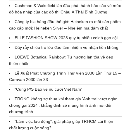
Cushman & Wakefield lần đầu phát hành báo cáo về mức
độ hòa nhập của các đô thị Châu Á Thái Bình Dương
Công ty bia hàng đầu thế giới Heineken ra mắt sản phẩm
cao cấp mới: Heineken Silver – Nhẹ êm mà đậm chất
ELLE FASHION SHOW 2023 quy tụ nhiều celeb gạo cội
Đầy rẫy chiêu trò lừa đảo làm nhiệm vụ nhận tiền khủng
LOEWE Botanical Rainbow: Tứ hương lan tỏa vẻ đẹp
thiên nhiên
Lễ Xuất Phát Chương Trình Thư Viện 2030 Lần Thứ 15 –
Caravan 2030 lần 33
“Cùng P/S Bảo vệ nụ cười Việt Nam”
TRONG không sợ thua khi tham gia 'Anh trai vượt ngàn
chông gai 2024', khẳng định sẽ mang hình ảnh mới đến
chương trình
"Làm việc lưu động", giải pháp giúp TP.HCM cải thiện
chất lượng cuộc sống?