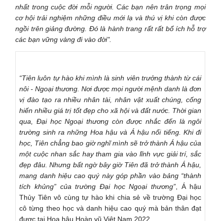
nhất trong cuộc đời mỗi người. Các bạn nên trân trọng mọi
cơ hội trải nghiệm những điều mới lạ và thú vị khi còn được
ngồi trên giảng đường. Đó là hành trang rất rất bổ ích hỗ trợ
các bạn vững vàng đi vào đời".
“Tiên luôn tự hào khi mình là sinh viên trưởng thành từ cái
nôi - Ngoại thương. Nơi được mọi người mệnh danh là đơn
vị đào tạo ra nhiều nhân tài, nhân vật xuất chúng, cống
hiến nhiều giá trị tốt đẹp cho xã hội và đất nước. Thời gian
qua, Đại học Ngoại thương còn được nhắc đến là ngôi
trường sinh ra những Hoa hậu và Á hậu nổi tiếng. Khi đi
học, Tiên chẳng bao giờ nghĩ mình sẽ trở thành Á hậu của
một cuộc nhan sắc hay tham gia vào lĩnh vực giải trí, sắc
đẹp đâu. Nhưng bất ngờ bây giờ Tiên đã trở thành Á hậu,
mang danh hiệu cao quý này góp phần vào bảng “thành
tích khủng” của trường Đại học Ngoại thương”
, Á hậu
Thủy Tiên vô cùng tự hào khi chia sẻ về trường Đại học
cô từng theo học và danh hiệu cao quý mà bản thân đạt
được tại Hoa hậu Hoàn vũ Việt Nam 2022.