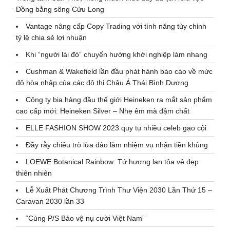
Đồng bằng sông Cửu Long
Vantage nâng cấp Copy Trading với tính năng tùy chỉnh
tỷ lệ chia sẻ lợi nhuận
Khi “người lái đò” chuyển hướng khởi nghiệp làm nhang
Cushman & Wakefield lần đầu phát hành báo cáo về mức
độ hòa nhập của các đô thị Châu Á Thái Bình Dương
Công ty bia hàng đầu thế giới Heineken ra mắt sản phẩm
cao cấp mới: Heineken Silver – Nhẹ êm mà đậm chất
ELLE FASHION SHOW 2023 quy tụ nhiều celeb gạo cội
Đầy rẫy chiêu trò lừa đảo làm nhiệm vụ nhận tiền khủng
LOEWE Botanical Rainbow: Tứ hương lan tỏa vẻ đẹp
thiên nhiên
Lễ Xuất Phát Chương Trình Thư Viện 2030 Lần Thứ 15 –
Caravan 2030 lần 33
“Cùng P/S Bảo vệ nụ cười Việt Nam”