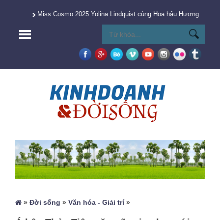
Miss Cosmo 2025 Yolina Lindquist cùng Hoa hậu Hương Giang 
»
Đời sống
»
Văn hóa - Giải trí
»