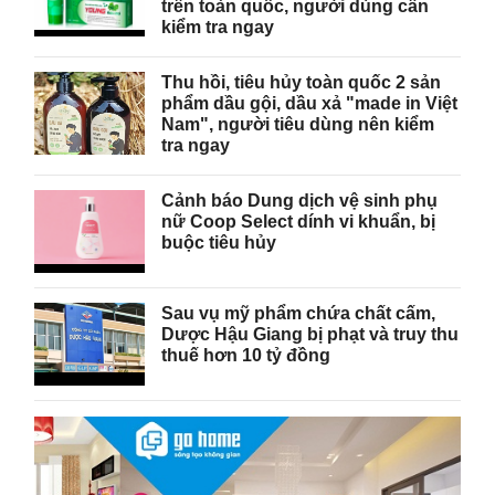
trên toàn quốc, người dùng cần
kiểm tra ngay
Thu hồi, tiêu hủy toàn quốc 2 sản
phẩm dầu gội, dầu xả "made in Việt
Nam", người tiêu dùng nên kiểm
tra ngay
Cảnh báo Dung dịch vệ sinh phụ
nữ Coop Select dính vi khuẩn, bị
buộc tiêu hủy
Sau vụ mỹ phẩm chứa chất cấm,
Dược Hậu Giang bị phạt và truy thu
thuế hơn 10 tỷ đồng