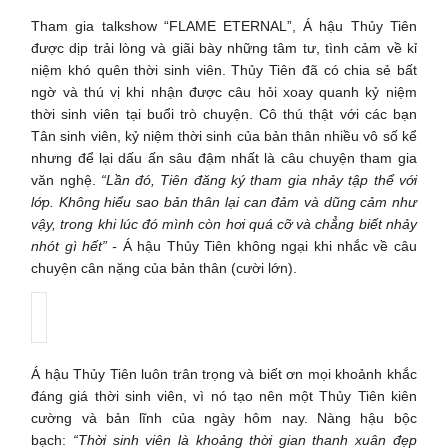
Tham gia talkshow “FLAME ETERNAL”, Á hậu Thủy Tiên
được dịp trải lòng và giãi bày những tâm tư, tình cảm về kỉ
niệm khó quên thời sinh viên. Thủy Tiên đã có chia sẻ bất
ngờ và thú vị khi nhận được câu hỏi xoay quanh kỷ niệm
thời sinh viên tại buổi trò chuyện. Cô thú thật với các bạn
Tân sinh viên, kỷ niệm thời sinh của bản thân nhiều vô số kể
nhưng để lại dấu ấn sâu đậm nhất là câu chuyện tham gia
văn nghệ.
“Lần đó, Tiên đăng ký tham gia nhảy tập thể với
lớp. Không hiểu sao bản thân lại can đảm và dũng cảm như
vậy, trong khi lúc đó mình còn hơi quá cỡ và chẳng biết nhảy
nhót gì hết” -
Á hậu Thủy Tiên không ngại khi nhắc về câu
chuyện cân nặng của bản thân (cười lớn).
Á hậu Thủy Tiên luôn trân trọng và biết ơn mọi khoảnh khắc
đáng giá thời sinh viên, vì nó tạo nên một Thủy Tiên kiên
cường và bản lĩnh của ngày hôm nay. Nàng hậu bộc
bạch:
“Thời sinh viên là khoảng thời gian thanh xuân đẹp