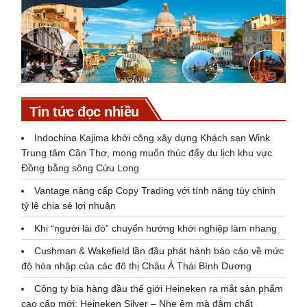
Tin tức đọc nhiều
Indochina Kajima khởi công xây dựng Khách sạn Wink
Trung tâm Cần Thơ, mong muốn thúc đẩy du lịch khu vực
Đồng bằng sông Cửu Long
Vantage nâng cấp Copy Trading với tính năng tùy chỉnh
tỷ lệ chia sẻ lợi nhuận
Khi “người lái đò” chuyển hướng khởi nghiệp làm nhang
Cushman & Wakefield lần đầu phát hành báo cáo về mức
độ hòa nhập của các đô thị Châu Á Thái Bình Dương
Công ty bia hàng đầu thế giới Heineken ra mắt sản phẩm
cao cấp mới: Heineken Silver – Nhẹ êm mà đậm chất