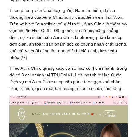
Theo phóng viên Chất lượng Việt Nam tìm hiểu, đại sứ
thương hiệu của Aura Clinic là nữ ca sĩ/diễn viên Hari Won.
Trên webiste “auraclinic.vn” giới thiệu, Aura Clinic là thẩm mỹ
viện chuẩn Hàn Quốc. Đồng thời, cơ sở này cũng khẳng
định, sự khác biệt của Aura Clinic là phương pháp làm đẹp
đơn giản, an toàn; sản phẩm gốc có chứng nhận chất lượng,
xuất xứ và cuối cùng là trang thiết bị hiện đại, được cấp
phép (!?).
Theo Aura Clinic quảng cáo, cơ sở này có 4 chi nhánh, trong
đó có 3 chi nhánh tại TP.HCM và 1 chi nhánh ở Hàn Quốc.
Dịch vụ mà Aura Clinic cung cấp gồm: thon gọn/xoá nhăn,
filler, trị mụn, giảm mỡ, tàn nhang, chăm sóc da, triệt lông...