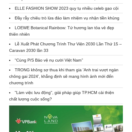
ELLE FASHION SHOW 2023 quy tụ nhiều celeb gạo cội
Đầy rẫy chiêu trò lừa đảo làm nhiệm vụ nhận tiền khủng
LOEWE Botanical Rainbow: Tứ hương lan tỏa vẻ đẹp
thiên nhiên
Lễ Xuất Phát Chương Trình Thư Viện 2030 Lần Thứ 15 –
Caravan 2030 lần 33
“Cùng P/S Bảo vệ nụ cười Việt Nam”
TRONG không sợ thua khi tham gia 'Anh trai vượt ngàn
chông gai 2024', khẳng định sẽ mang hình ảnh mới đến
chương trình
"Làm việc lưu động", giải pháp giúp TP.HCM cải thiện
chất lượng cuộc sống?