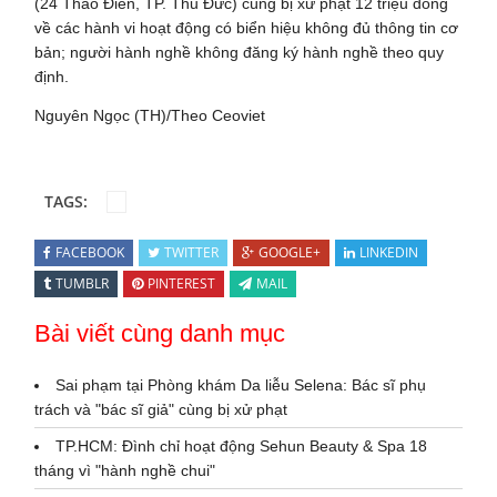
(24 Thảo Điền, TP. Thủ Đức) cùng bị xử phạt 12 triệu đồng
về các hành vi hoạt động có biển hiệu không đủ thông tin cơ
bản; người hành nghề không đăng ký hành nghề theo quy
định.
Nguyên Ngọc (TH)/Theo Ceoviet
TAGS:
FACEBOOK
TWITTER
GOOGLE+
LINKEDIN
TUMBLR
PINTEREST
MAIL
Bài viết cùng danh mục
Sai phạm tại Phòng khám Da liễu Selena: Bác sĩ phụ
trách và "bác sĩ giả" cùng bị xử phạt
TP.HCM: Đình chỉ hoạt động Sehun Beauty & Spa 18
tháng vì "hành nghề chui"