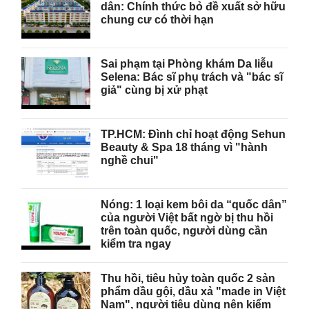
dân: Chính thức bỏ đề xuất sở hữu
chung cư có thời hạn
Sai phạm tại Phòng khám Da liễu
Selena: Bác sĩ phụ trách và "bác sĩ
giả" cùng bị xử phạt
TP.HCM: Đình chỉ hoạt động Sehun
Beauty & Spa 18 tháng vì "hành
nghề chui"
Nóng: 1 loại kem bôi da “quốc dân”
của người Việt bất ngờ bị thu hồi
trên toàn quốc, người dùng cần
kiểm tra ngay
Thu hồi, tiêu hủy toàn quốc 2 sản
phẩm dầu gội, dầu xả "made in Việt
Nam", người tiêu dùng nên kiểm