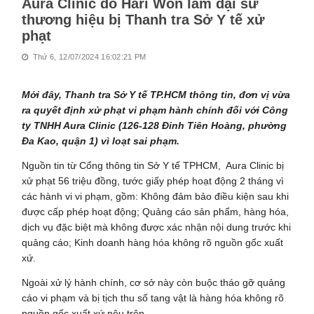
Aura Clinic do Hari Won làm đại sứ
thương hiệu bị Thanh tra Sở Y tế xử
phạt
Thứ 6, 12/07/2024 16:02:21 PM
Mới đây, Thanh tra Sở Y tế TP.HCM thông tin, đơn vị vừa
ra quyết định xử phạt vi phạm hành chính đối với Công
ty TNHH Aura Clinic (126-128 Đinh Tiên Hoàng, phường
Đa Kao, quận 1) vì loạt sai phạm.
Nguồn tin từ Cổng thông tin Sở Y tế TPHCM, Aura Clinic bị
xử phạt 56 triệu đồng, tước giấy phép hoạt động 2 tháng vì
các hành vi vi phạm, gồm: Không đảm bảo điều kiện sau khi
được cấp phép hoạt động; Quảng cáo sản phẩm, hàng hóa,
dịch vụ đặc biệt mà không được xác nhận nội dung trước khi
quảng cáo; Kinh doanh hàng hóa không rõ nguồn gốc xuất
xứ.
Ngoài xử lý hành chính, cơ sở này còn buộc tháo gỡ quảng
cáo vi phạm và bị tịch thu số tang vật là hàng hóa không rõ
nguồn gốc xuất xứ nêu trên.