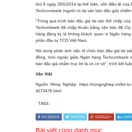
thứ 8 ngày 28/5/2014 lại thể hiện, vốn điều lệ của
Techcombank (người có tài sản bán đấu giá) chiế
“Trong quá trình bán đấu giá tài sản thế chấp c
Techombank đã chấp thuận bằng văn bản để Cty 
hàng đăng ký là không khách quan vì Ngân hàng
phần đầu tư TCO Việt Nam.
Nội dung phản ánh việc tổ chức bán đấu giá tài s
đồng, móc ngoặc giữa Ngân hàng Techcombank và
bán đấu giá nhằm trục lợi là có cơ sở”, trích kết luậ
Văn Việt
Nguồn Nông Nghiệp: https://nongnghiep.vn/bo-tu-
d273476.html
TAGS:
FACEBOOK
TWITTER
GOOGLE+
LINKE
Bài viết cùng danh mục