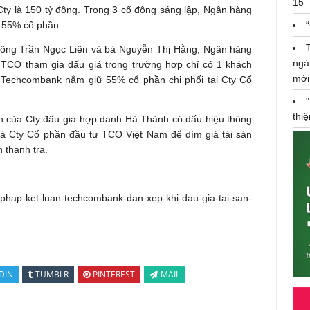
15 
 Cty là 150 tỷ đồng. Trong 3 cổ đông sáng lập, Ngân hàng
m 55% cổ phần.
ủa ông Trần Ngọc Liên và bà Nguyễn Thị Hằng, Ngân hàng
ngà
TCO tham gia đấu giá trong trường hợp chỉ có 1 khách
mới
 Techcombank nắm giữ 55% cổ phần chi phối tại Cty Cổ
thi
ản của Cty đấu giá hợp danh Hà Thành có dấu hiệu thông
 Cty Cổ phần đầu tư TCO Việt Nam để dìm giá tài sản
n thanh tra.
phap-ket-luan-techcombank-dan-xep-khi-dau-gia-tai-san-
DIN
TUMBLR
PINTEREST
MAIL