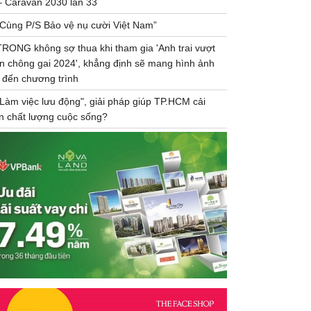
– Caravan 2030 lần 33
“Cùng P/S Bảo vệ nụ cười Việt Nam”
TRONG không sợ thua khi tham gia 'Anh trai vượt
n chông gai 2024', khẳng định sẽ mang hình ảnh
 đến chương trình
"Làm việc lưu động", giải pháp giúp TP.HCM cải
ện chất lượng cuộc sống?