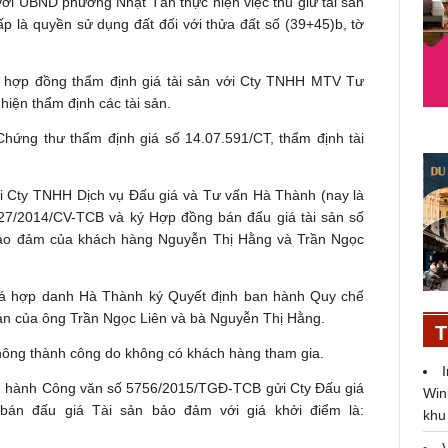
i UBND phường Nhật Tân thực hiện việc thu giữ tài sản
ấp là quyền sử dụng đất đối với thửa đất số (39+45)b, tờ
 hợp đồng thẩm định giá tài sản với Cty TNHH MTV Tư
iện thẩm định các tài sản.
hứng thư thẩm định giá số 14.07.591/CT, thẩm định tài
 Cty TNHH Dịch vụ Đấu giá và Tư vấn Hà Thành (nay là
27/2014/CV-TCB và ký Hợp đồng bán đấu giá tài sản số
bảo đảm của khách hàng Nguyễn Thị Hằng và Trần Ngọc
giá hợp danh Hà Thành ký Quyết định ban hành Quy chế
sản của ông Trần Ngọc Liên và bà Nguyễn Thị Hằng.
T
 không thành công do không có khách hàng tham gia.
 hành Công văn số 5756/2015/TGĐ-TCB gửi Cty Đấu giá
Win
bán đấu giá Tài sản bảo đảm với giá khởi điểm là:
khu