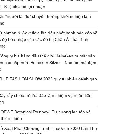
Vantage nâng cấp Copy Trading với tính năng tùy
h tỷ lệ chia sẻ lợi nhuận
Khi “người lái đò” chuyển hướng khởi nghiệp làm
ng
Cushman & Wakefield lần đầu phát hành báo cáo về
 độ hòa nhập của các đô thị Châu Á Thái Bình
ơng
Công ty bia hàng đầu thế giới Heineken ra mắt sản
m cao cấp mới: Heineken Silver – Nhẹ êm mà đậm
t
ELLE FASHION SHOW 2023 quy tụ nhiều celeb gạo
Đầy rẫy chiêu trò lừa đảo làm nhiệm vụ nhận tiền
ng
LOEWE Botanical Rainbow: Tứ hương lan tỏa vẻ
 thiên nhiên
Lễ Xuất Phát Chương Trình Thư Viện 2030 Lần Thứ