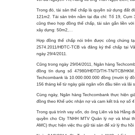
Trong đó, tài sản thế chấp là quyền sử dụng đất đố
121m2. Tài sản trên nằm tại địa chỉ: Tổ 19, Cụm
cũng theo hợp đồng thế chấp, tài sản gắn liền với
xây dựng: 50m2,…
Hợp đồng thế chấp nói trên được công chứng t
2574.2011/HĐTC-TCB và đăng ký thế chấp tại V
ngày 29/4/2011.
Cũng trong ngày 29/04/2011, Ngân hàng Techcomb
đồng tín dụng số 47980/HĐTD/TH-TN/TCB/HKM.
Techcombank là 10.000.000.000 đồng (mười tỷ đồn
156 tháng kể từ ngày giải ngân vốn đầu tiên và lãi
Cùng ngày, Ngân hàng Techcombank thực hiện giả
đồng theo Khế ước nhận nợ và cam kết trả nợ số 4
Trong quá trình vay vốn, do ông Liên và bà Hằng
quyền cho Cty TNHH MTV Quản lý nợ và khai t
AMC) thực hiện việc thu giữ tài sản để xử lý thu hồi