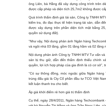
ông Liên, bà Hằng đã xây dựng công trình trên di
được cấp phép và diện tích 25,7m2 không được cấ
Quá trình thẩm định giá tài sản, Công ty TNHH MT
kiểm tra, đo đạc thực tế hiện trạng tài sản, dẫn 
được xây dựng trên phần diện tích mặt bằng 25
quyền sử dụng đất).
“Như vậy, Nội dung phản ánh Ngân hàng Techcomba
và ngôi nhà 03 tầng, gồm 01 tầng hầm và 02 tầng n
Nội dung phản ánh Công ty TNHH MTV Tư vấn và Th
sản bị thu giữ, dẫn đến thẩm định thiếu chính
quyền, lợi ích hợp pháp của gia đình là có cơ sở”, t
“Có sự thông đồng, móc ngoặc giữa Ngân hàng
trúng đấu giá là Cty Cổ phần đầu tư TCO Việt Nam 
kết luận thanh tra cho biết.
Áp giá khởi điểm rẻ hơn giá trị thẩm định
Cụ thể, ngày 28/4/2011, Ngân hàng Techcombank –
với bà Nguyễn Thị Hằng và ông Trần Ngọc Liên, cùn