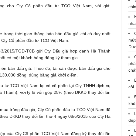
ông cho Cty Cổ phần đầu tư TCO Việt Nam, với giá:
chỉn
nha
c trong thời gian thông báo bán đấu giá chỉ có duy nhất
mức
là Cty Cổ phần đầu tư TCO Việt Nam.
Dư
3/2015/TGĐ-TCB gửi Cty Đấu giá hợp danh Hà Thành
hất có một khách hàng đăng ký tham gia.
phẩ
iên bán đấu giá. Theo đó, tài sản được bán đấu giá cho
chấ
.130.000 đồng, đúng bằng giá khởi điểm.
ầu tư TCO Việt Nam lại có cổ phần tại Cty TNHH dịch vụ
cội
 Thành), với tỷ lệ vốn góp 25% (theo ĐKKD thay đổi lần
khủ
i mua trúng đấu giá, Cty Cổ phần đầu tư TCO Việt Nam đã
(theo ĐKKD thay đổi lần thứ 4 ngày 08/6/2015 của Cty Hà
đẹp
ệp của Cty Cổ phần TCO Việt Nam đăng ký thay đổi lần