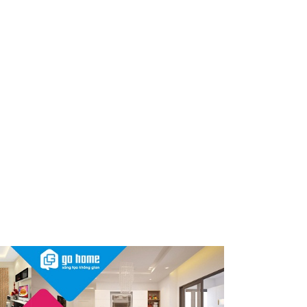
dùng cần kiểm tra ngay
Thu hồi, tiêu hủy toàn quốc 2
sản phẩm dầu gội, dầu xả
"made in Việt Nam", người tiêu
dùng nên kiểm tra ngay
Cảnh báo Dung dịch vệ sinh
phụ nữ Coop Select dính vi
khuẩn, bị buộc tiêu hủy
Sau vụ mỹ phẩm chứa chất
cấm, Dược Hậu Giang bị phạt
và truy thu thuế hơn 10 tỷ
đồng