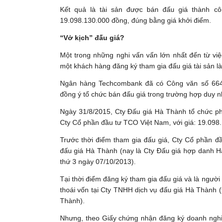
Kết quả là tài sản được bán đấu giá thành c
19.098.130.000 đồng, đúng bằng giá khởi điểm.
“Vở kịch” đấu giá?
Một trong những nghi vấn vấn lớn nhất đến từ việ
một khách hàng đăng ký tham gia đấu giá tài sản 
Ngân hàng Techcombank đã có Công văn số 664
đồng ý tổ chức bán đấu giá trong trường hợp duy n
Ngày 31/8/2015, Cty Đấu giá Hà Thành tổ chức ph
Cty Cổ phần đầu tư TCO Việt Nam, với giá: 19.098
Trước thời điểm tham gia đấu giá, Cty Cổ phần đ
đấu giá Hà Thành (nay là Cty Đấu giá hợp danh Hà
thứ 3 ngày 07/10/2013).
Tại thời điểm đăng ký tham gia đấu giá và là ngườ
thoái vốn tại Cty TNHH dịch vụ đấu giá Hà Thành 
Thành).
Nhưng, theo Giấy chứng nhận đăng ký doanh nghi