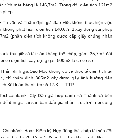
ện tích mặt bằng là 146,7m2. Trong đó, diện tích 121m2
p phép.
V Tư vấn và Thẩm định giá Sao Mộc không thực hiện việc
đến không phát hiện diện tích 140,67m2 xây dựng sai phép
,7m2 (phần diện tích không được cấp giấy chứng nhận
nk thu giữ cả tài sản không thế chấp, gồm: 25,7m2 đất
ổi có diện tích xây dựng gần 500m2 là có cơ sở.
ẩm định giá Sao Mộc không đo vẽ thực tế diện tích tài
 xác, chỉ thẩm định 365m2 xây dựng gây ảnh hưởng đến
rích Kết luận thanh tra số 17/KL – TTR.
 Techcombank, Cty Đấu giá hợp danh Hà Thành và bên
để dìm giá tài sản bán đấu giá nhằm trục lợi”, nội dung
 Chi nhánh Hoàn Kiếm ký Hợp đồng thế chấp tài sản đối
g trú tại: Tổ 28, Cụm 4, Xuân La, Tây Hồ, Tp Hà Nội.