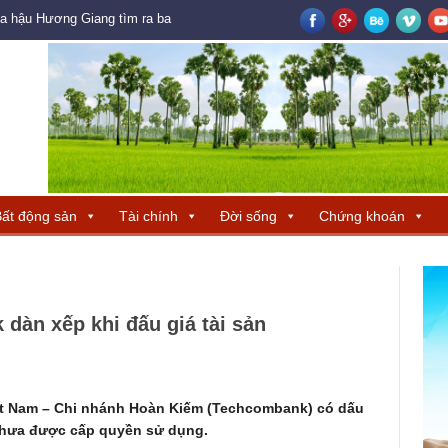
oa hậu Hương Giang tìm ra ba đại diện Trung Quốc – Hong Kong – Macau đ
ất động sản
Tài chính
Đời sống
Chứng khoán
dàn xếp khi đấu giá tài sản
t Nam – Chi nhánh Hoàn Kiếm (Techcombank) có dấu
t chưa được cấp quyền sử dụng.