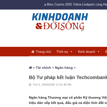
Miss Cosmo 2025 Yolina Lindquist cùng H
Trang chủ
Thời sự
Kinh doanh
B
»
Tài chính
»
Ngân hàng
»
Bộ Tư pháp kết luận Techcombank 
Thứ 5, 24/09/2020 12:01:46 PM
Ngân hàng Thương mại cổ phần Kỹ thương Việ
hiệu dàn xếp kết quả, đấu giá cả diện tích đấ