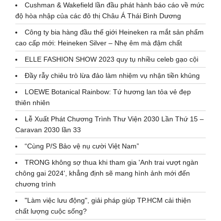
Cushman & Wakefield lần đầu phát hành báo cáo về mức
độ hòa nhập của các đô thị Châu Á Thái Bình Dương
Công ty bia hàng đầu thế giới Heineken ra mắt sản phẩm
cao cấp mới: Heineken Silver – Nhẹ êm mà đậm chất
ELLE FASHION SHOW 2023 quy tụ nhiều celeb gạo cội
Đầy rẫy chiêu trò lừa đảo làm nhiệm vụ nhận tiền khủng
LOEWE Botanical Rainbow: Tứ hương lan tỏa vẻ đẹp
thiên nhiên
Lễ Xuất Phát Chương Trình Thư Viện 2030 Lần Thứ 15 –
Caravan 2030 lần 33
“Cùng P/S Bảo vệ nụ cười Việt Nam”
TRONG không sợ thua khi tham gia 'Anh trai vượt ngàn
chông gai 2024', khẳng định sẽ mang hình ảnh mới đến
chương trình
"Làm việc lưu động", giải pháp giúp TP.HCM cải thiện
chất lượng cuộc sống?