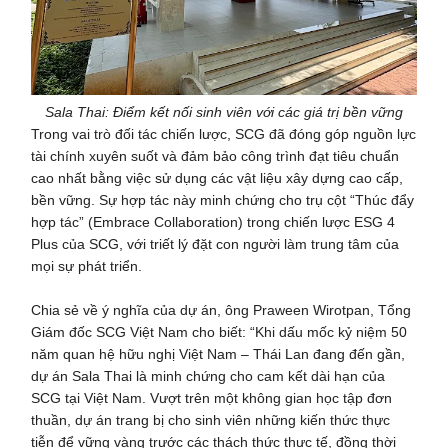
Sala Thai: Điểm kết nối sinh viên với các giá trị bền vững
Trong vai trò đối tác chiến lược, SCG đã đóng góp nguồn lực
tài chính xuyên suốt và đảm bảo công trình đạt tiêu chuẩn
cao nhất bằng việc sử dụng các vật liệu xây dựng cao cấp,
bền vững. Sự hợp tác này minh chứng cho trụ cột “Thúc đẩy
hợp tác” (Embrace Collaboration) trong chiến lược ESG 4
Plus của SCG, với triết lý đặt con người làm trung tâm của
mọi sự phát triển.
Chia sẻ về ý nghĩa của dự án, ông Praween Wirotpan, Tổng
Giám đốc SCG Việt Nam cho biết: “Khi dấu mốc kỷ niệm 50
năm quan hệ hữu nghị Việt Nam – Thái Lan đang đến gần,
dự án Sala Thai là minh chứng cho cam kết dài hạn của
SCG tại Việt Nam. Vượt trên một không gian học tập đơn
thuần, dự án trang bị cho sinh viên những kiến thức thực
tiễn để vững vàng trước các thách thức thực tế, đồng thời