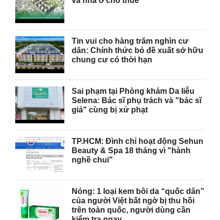
và nhà ở cho thuê
Tin vui cho hàng trăm nghìn cư
dân: Chính thức bỏ đề xuất sở hữu
chung cư có thời hạn
Sai phạm tại Phòng khám Da liễu
Selena: Bác sĩ phụ trách và "bác sĩ
giả" cùng bị xử phạt
TP.HCM: Đình chỉ hoạt động Sehun
Beauty & Spa 18 tháng vì "hành
nghề chui"
Nóng: 1 loại kem bôi da “quốc dân”
của người Việt bất ngờ bị thu hồi
trên toàn quốc, người dùng cần
kiểm tra ngay