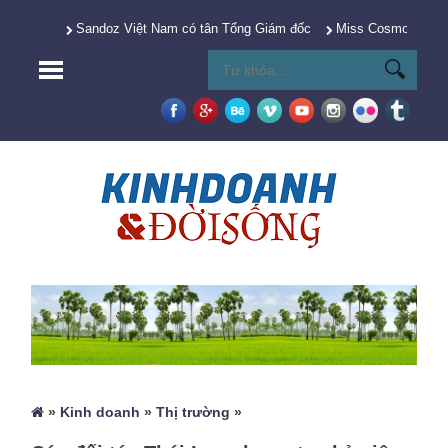
Sandoz Việt Nam có tân Tổng Giám đốc
Miss Cosmo 2025 Y
»
Kinh doanh
»
Thị trường
»