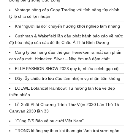
Đồng bằng sông Cửu Long
Vantage nâng cấp Copy Trading với tính năng tùy chỉnh
tỷ lệ chia sẻ lợi nhuận
Khi “người lái đò” chuyển hướng khởi nghiệp làm nhang
Cushman & Wakefield lần đầu phát hành báo cáo về mức
độ hòa nhập của các đô thị Châu Á Thái Bình Dương
Công ty bia hàng đầu thế giới Heineken ra mắt sản phẩm
cao cấp mới: Heineken Silver – Nhẹ êm mà đậm chất
ELLE FASHION SHOW 2023 quy tụ nhiều celeb gạo cội
Đầy rẫy chiêu trò lừa đảo làm nhiệm vụ nhận tiền khủng
LOEWE Botanical Rainbow: Tứ hương lan tỏa vẻ đẹp
thiên nhiên
Lễ Xuất Phát Chương Trình Thư Viện 2030 Lần Thứ 15 –
Caravan 2030 lần 33
“Cùng P/S Bảo vệ nụ cười Việt Nam”
TRONG không sợ thua khi tham gia 'Anh trai vượt ngàn