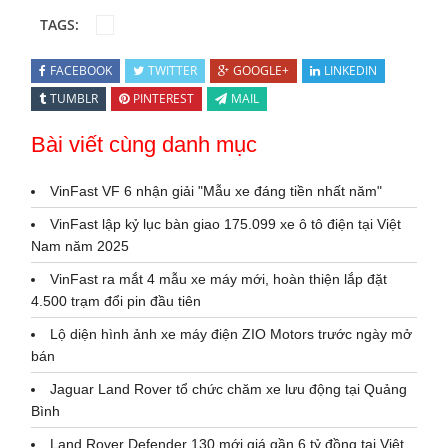
TAGS:
FACEBOOK
TWITTER
GOOGLE+
LINKEDIN
TUMBLR
PINTEREST
MAIL
Bài viết cùng danh mục
VinFast VF 6 nhận giải "Mẫu xe đáng tiền nhất năm"
VinFast lập kỷ lục bàn giao 175.099 xe ô tô điện tại Việt
Nam năm 2025
VinFast ra mắt 4 mẫu xe máy mới, hoàn thiện lắp đặt
4.500 trạm đổi pin đầu tiên
Lộ diện hình ảnh xe máy điện ZIO Motors trước ngày mở
bán
Jaguar Land Rover tổ chức chăm xe lưu động tại Quảng
Bình
Land Rover Defender 130 mới giá gần 6 tỷ đồng tại Việt