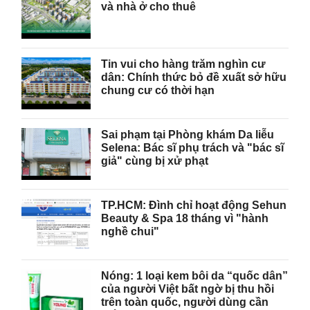
và nhà ở cho thuê
Tin vui cho hàng trăm nghìn cư
dân: Chính thức bỏ đề xuất sở hữu
chung cư có thời hạn
Sai phạm tại Phòng khám Da liễu
Selena: Bác sĩ phụ trách và "bác sĩ
giả" cùng bị xử phạt
TP.HCM: Đình chỉ hoạt động Sehun
Beauty & Spa 18 tháng vì "hành
nghề chui"
Nóng: 1 loại kem bôi da “quốc dân”
của người Việt bất ngờ bị thu hồi
trên toàn quốc, người dùng cần