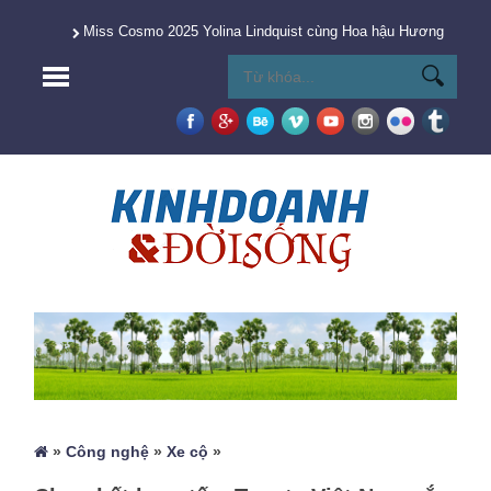
Miss Cosmo 2025 Yolina Lindquist cùng Hoa hậu Hương Giang 
»
Công nghệ
»
Xe cộ
»