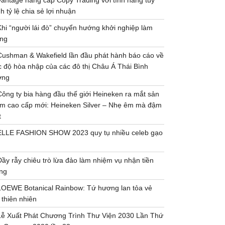
Vantage nâng cấp Copy Trading với tính năng tùy
h tỷ lệ chia sẻ lợi nhuận
Khi “người lái đò” chuyển hướng khởi nghiệp làm
ng
Cushman & Wakefield lần đầu phát hành báo cáo về
 độ hòa nhập của các đô thị Châu Á Thái Bình
ơng
Công ty bia hàng đầu thế giới Heineken ra mắt sản
m cao cấp mới: Heineken Silver – Nhẹ êm mà đậm
t
ELLE FASHION SHOW 2023 quy tụ nhiều celeb gạo
Đầy rẫy chiêu trò lừa đảo làm nhiệm vụ nhận tiền
ng
LOEWE Botanical Rainbow: Tứ hương lan tỏa vẻ
 thiên nhiên
Lễ Xuất Phát Chương Trình Thư Viện 2030 Lần Thứ