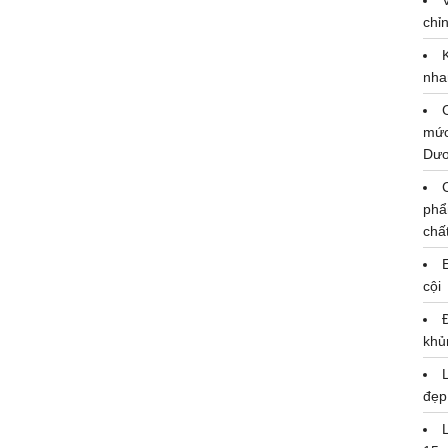
chỉn
nha
mức
Dư
phẩ
chấ
cội
khủ
đẹp