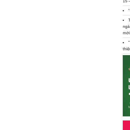
15 
ngà
mới
thi