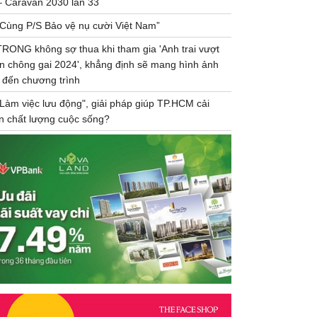
– Caravan 2030 lần 33
“Cùng P/S Bảo vệ nụ cười Việt Nam”
TRONG không sợ thua khi tham gia 'Anh trai vượt
n chông gai 2024', khẳng định sẽ mang hình ảnh
 đến chương trình
"Làm việc lưu động", giải pháp giúp TP.HCM cải
ện chất lượng cuộc sống?