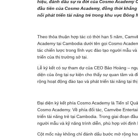
hiệu, đánh dấu sự ra đời của Cosmo Academy C
đầu tiên của Cosmo Academy, đồng thời khẳng 
nối phát triển tài năng trẻ trong khu vực Đông 
Theo thỏa thuận hợp tác có thời hạn 5 năm, Camv
Academy tại Cambodia dưới tên gọi Cosmo Academy
tác chiến lược trong lĩnh vực đào tạo người mẫu và 
triển của thị trường sở tại.
Lễ ký kết có sự tham dự của CEO Bảo Hoàng – ngườ
diện của ông tại sự kiện cho thấy sự quan tâm và 
rộng hoạt động đào tạo và phát triển tài năng tại t
Đại diện ký kết phía Cosmo Academy là Tiến sĩ Qu
Cosmo Academy. Về phía đối tác, Camvibe Entertainm
triển tài năng trẻ tại Cambodia. Trong giai đoạn đầu
người mẫu và kỹ năng trình diễn, phù hợp với định h
Cột mốc này không chỉ đánh dấu bước mở rộng ho