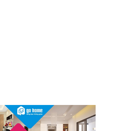
dùng cần kiểm tra ngay
Thu hồi, tiêu hủy toàn quốc 2
sản phẩm dầu gội, dầu xả
"made in Việt Nam", người tiêu
dùng nên kiểm tra ngay
Cảnh báo Dung dịch vệ sinh
phụ nữ Coop Select dính vi
khuẩn, bị buộc tiêu hủy
Sau vụ mỹ phẩm chứa chất
cấm, Dược Hậu Giang bị phạt
và truy thu thuế hơn 10 tỷ
đồng