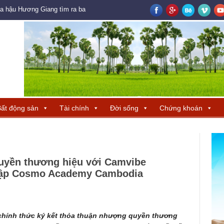
oa hậu Hương Giang tìm ra ba đại diện Trung Quốc – Hong Kong – Macau đ
ất động sản
Tài chính
Đời sống
Chứng khoán
yền thương hiệu với Camvibe
h lập Cosmo Academy Cambodia
hính thức ký kết thỏa thuận nhượng quyền thương