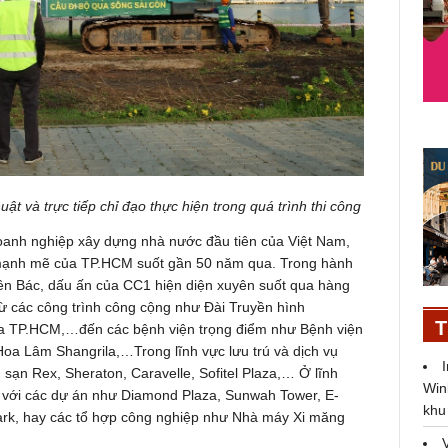
uật và trực tiếp chỉ đạo thực hiện trong quá trình thi công
oanh nghiệp xây dựng nhà nước đầu tiên của Việt Nam,
n mạnh mẽ của TP.HCM suốt gần 50 năm qua. Trong hành
tên Bác, dấu ấn của CC1 hiện diện xuyên suốt qua hàng
. Từ các công trình công cộng như Đài Truyền hình
T
a TP.HCM,…đến các bệnh viện trọng điểm như Bệnh viện
a Lâm Shangrila,…Trong lĩnh vực lưu trú và dịch vụ
sạn Rex, Sheraton, Caravelle, Sofitel Plaza,… Ở lĩnh
Win
 với các dự án như Diamond Plaza, Sunwah Tower, E-
khu
Park, hay các tổ hợp công nghiệp như Nhà máy Xi măng