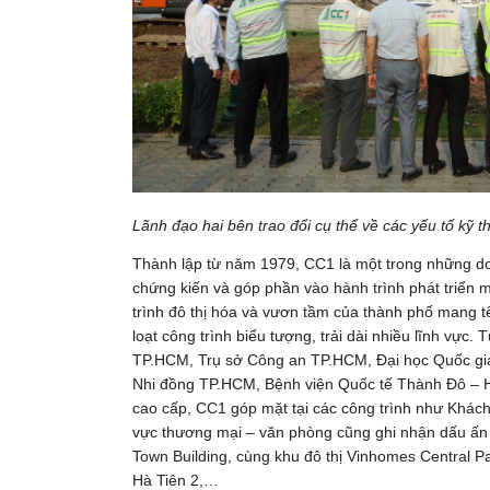
Lãnh đạo hai bên trao đổi cụ thể về các yếu tố kỹ th
Thành lập từ năm 1979, CC1 là một trong những d
chứng kiến và góp phần vào hành trình phát triể
trình đô thị hóa và vươn tầm của thành phố mang 
loạt công trình biểu tượng, trải dài nhiều lĩnh vực
TP.HCM, Trụ sở Công an TP.HCM, Đại học Quốc gi
Nhi đồng TP.HCM, Bệnh viện Quốc tế Thành Đô – Ho
cao cấp, CC1 góp mặt tại các công trình như Khách 
vực thương mại – văn phòng cũng ghi nhận dấu ấn
Town Building, cùng khu đô thị Vinhomes Central 
Hà Tiên 2,…