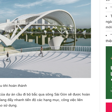
ngà
mới
thi
u khi hoàn thành
 của dự án cầu đi bộ bắc qua sông Sài Gòn sẽ được hoàn
đang đẩy nhanh tiến độ các hạng mục, công việc liên
ào sử dụng.