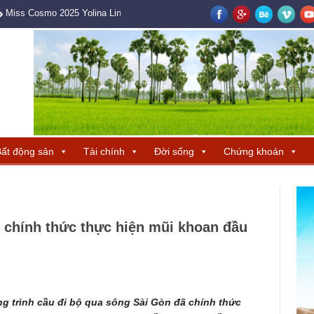
Miss Cosmo 2025 Yolina Lindquist cùng Hoa hậu Hương Giang tìm ra ba 
ất động sản
Tài chính
Đời sống
Chứng khoán
 chính thức thực hiện mũi khoan đầu
ng trình cầu đi bộ qua sông Sài Gòn đã chính thức