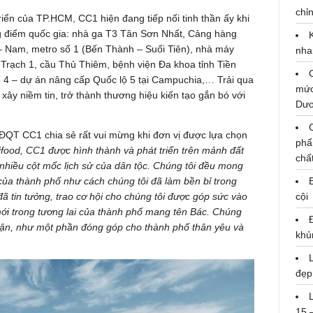
chỉn
iển của TP.HCM, CC1 hiện đang tiếp nối tinh thần ấy khi
ọng điểm quốc gia: nhà ga T3 Tân Sơn Nhất, Cảng hàng
– Nam, metro số 1 (Bến Thành – Suối Tiên), nhà máy
nha
Trạch 1, cầu Thủ Thiêm, bệnh viện Đa khoa tỉnh Tiền
 4 – dự án nâng cấp Quốc lộ 5 tại Campuchia,… Trải qua
mức
ây niềm tin, trở thành thương hiệu kiến tạo gắn bó với
Dư
QT CC1 chia sẻ rất vui mừng khi đơn vị được lựa chọn
phẩ
food, CC1 được hình thành và phát triển trên mảnh đất
chấ
 nhiều cột mốc lịch sử của dân tộc. Chúng tôi đều mong
của thành phố như cách chúng tôi đã làm bền bỉ trong
ã tin tưởng, trao cơ hội cho chúng tôi được góp sức vào
cội
mới trong tương lai của thành phố mang tên Bác. Chúng
nhuận, như một phần đóng góp cho thành phố thân yêu
và
khủ
đẹp
15 