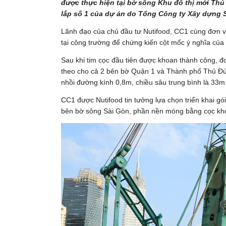
được thực hiện tại bờ sông Khu đô thị mới Thủ
lắp số 1 của dự án do Tổng Công ty Xây dựng S
Lãnh đạo của chủ đầu tư Nutifood, CC1 cùng đơn vị
tại công trường để chứng kiến cột mốc ý nghĩa của
Sau khi tim cọc đầu tiên được khoan thành công, đơn
theo cho cả 2 bên bờ Quận 1 và Thành phố Thủ Đức.
nhồi đường kính 0,8m, chiều sâu trung bình là 33m
CC1 được Nutifood tin tưởng lựa chọn triển khai g
bên bờ sông Sài Gòn, phần nền móng bằng cọc kho