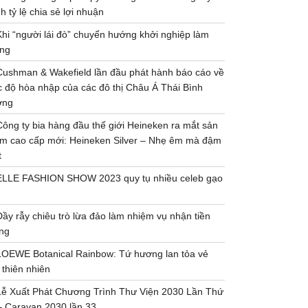
h tỷ lệ chia sẻ lợi nhuận
Khi “người lái đò” chuyển hướng khởi nghiệp làm
ng
Cushman & Wakefield lần đầu phát hành báo cáo về
 độ hòa nhập của các đô thị Châu Á Thái Bình
ơng
Công ty bia hàng đầu thế giới Heineken ra mắt sản
m cao cấp mới: Heineken Silver – Nhẹ êm mà đậm
t
ELLE FASHION SHOW 2023 quy tụ nhiều celeb gạo
Đầy rẫy chiêu trò lừa đảo làm nhiệm vụ nhận tiền
ng
LOEWE Botanical Rainbow: Tứ hương lan tỏa vẻ
 thiên nhiên
Lễ Xuất Phát Chương Trình Thư Viện 2030 Lần Thứ
– Caravan 2030 lần 33