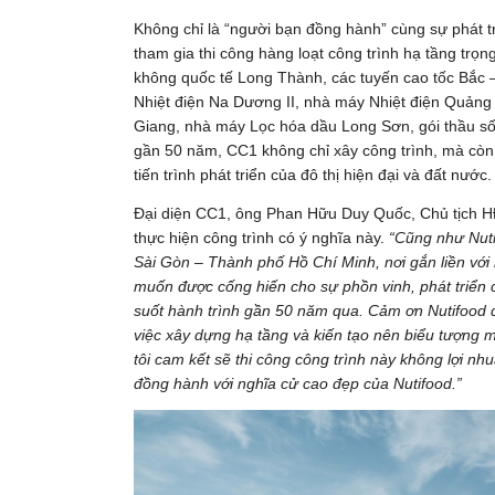
Không chỉ là “người bạn đồng hành” cùng sự phát tr
tham gia thi công hàng loạt công trình hạ tầng tr
không quốc tế Long Thành, các tuyến cao tốc Bắc 
Nhiệt điện Na Dương II, nhà máy Nhiệt điện Quảng 
Giang, nhà máy Lọc hóa dầu Long Sơn, gói thầu số
gần 50 năm, CC1 không chỉ xây công trình, mà còn x
tiến trình phát triển của đô thị hiện đại và đất nước.
Đại diện CC1, ông Phan Hữu Duy Quốc, Chủ tịch HĐ
thực hiện công trình có ý nghĩa này.
“Cũng như Nuti
Sài Gòn – Thành phố Hồ Chí Minh, nơi gắn liền với
muốn được cống hiến cho sự phồn vinh, phát triển 
suốt hành trình gần 50 năm qua. Cảm ơn Nutifood đ
việc xây dựng hạ tầng và kiến tạo nên biểu tượng 
tôi cam kết sẽ thi công công trình này không lợi 
đồng hành với nghĩa cử cao đẹp của Nutifood.”