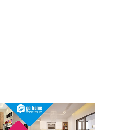
Nóng: 1 loại kem bôi da “quốc
dân” của người Việt bất ngờ bị
thu hồi trên toàn quốc, người
dùng cần kiểm tra ngay
Thu hồi, tiêu hủy toàn quốc 2
sản phẩm dầu gội, dầu xả
"made in Việt Nam", người tiêu
dùng nên kiểm tra ngay
Cảnh báo Dung dịch vệ sinh
phụ nữ Coop Select dính vi
khuẩn, bị buộc tiêu hủy