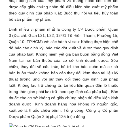
hoạt động sản xuất mỹ phẩm 24 tháng hoặc cho đến khi
được cấp giấy chứng nhận đủ điều kiện sản xuất mỹ phẩm
theo quy định của pháp luật; Buộc thu hồi và tiêu hủy toàn
bộ sản phẩm mỹ phẩm.
Dính nhiều vi phạm nhất là Công ty CP Dược phẩm Quận
3 (Địa chỉ: Gian L21, L22, 134/1 Tô Hiến Thành, Phường 15,
Quận 10, TP.HCM) với các hành vi sau: Không thực hiện chế
độ báo cáo định kỳ, báo cáo đột xuất về dược theo quy định
của pháp luật; Không niêm yết giá bán buôn bằng đồng Việt
Nam tại nơi bán thuốc của cơ sở kinh doanh dược; Sửa
chữa, thay đổi về cấu trúc, bố trí kho bảo quản mà cơ sở
bán buôn thuốc không báo cáo thay đổi kèm theo tài liệu kỹ
thuật tương ứng với sự thay đổi theo quy định của pháp
luật; Không lưu trữ chứng từ, tài liệu liên quan đến lô thuốc
trong thời gian phải lưu trữ theo quy định của pháp luật; Bán
thuốc cho cơ sở không có giấy chứng nhận đủ điều kiện kinh
doanh dược; Kinh doanh hàng hóa không rõ nguồn gốc,
xuất xứ là thuốc chữa bệnh. Tổng cộng, Công ty Cổ phần
Dược phẩm Quận 3 bị phạt 125 triệu đồng.