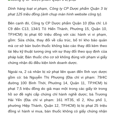
Dính hàng loạt vi phạm, Công ty CP Dược phẩm Quận 3 bị
phạt 125 triệu đồng (ảnh chụp màn hình website công ty).
Bên cạnh đó, Công ty CP Dược phẩm Quận 10 (Địa chỉ: Lô
C9 đến C13, 134/1 Tô Hiến Thành, Phường 15, Quận 10,
TP.HCM) bị phạt 60 triệu đồng với các hành vi vi phạm,
gồm: Sửa chữa, thay đổi về cấu trúc, bố trí kho bảo quản
mà cơ sở bán buôn thuốc không báo cáo thay đổi kèm theo
tài liệu kỹ thuật tương ứng với sự thay đổi theo quy định của
pháp luật; Bán thuốc cho cơ sở không đúng với phạm vi giấy
chứng nhận đủ điều kiện kinh doanh dược.
Ngoài ra, 2 cá nhân bị xử phạt liên quan đến lĩnh vực dược
gồm có: bà Nguyễn Thị Phượng (Địa chỉ vi phạm: 79/4C
đường 100 Bình Thới, Phường 14, Quận 11, TP.HCM) bị
phạt 7,5 triệu đồng do giả mạo một trong các giấy tờ trong
hồ sơ đề nghị cấp chứng chỉ hành nghề dược; bà Trương
Hải Yến (Địa chỉ vi phạm: 161 HT35, tổ 2, Khu phố 1,
phường Hiệp Thành, Quận 12, TP.HCM) bị bị phạt 25 triệu
đồng vì hành vi mua, bán thuốc không có giấy chứng nhận