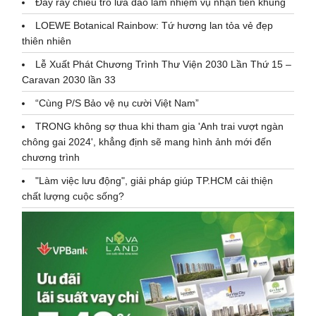
Đầy rẫy chiêu trò lừa đảo làm nhiệm vụ nhận tiền khủng
LOEWE Botanical Rainbow: Tứ hương lan tỏa vẻ đẹp
thiên nhiên
Lễ Xuất Phát Chương Trình Thư Viện 2030 Lần Thứ 15 –
Caravan 2030 lần 33
“Cùng P/S Bảo vệ nụ cười Việt Nam”
TRONG không sợ thua khi tham gia 'Anh trai vượt ngàn
chông gai 2024', khẳng định sẽ mang hình ảnh mới đến
chương trình
"Làm việc lưu động", giải pháp giúp TP.HCM cải thiện
chất lượng cuộc sống?