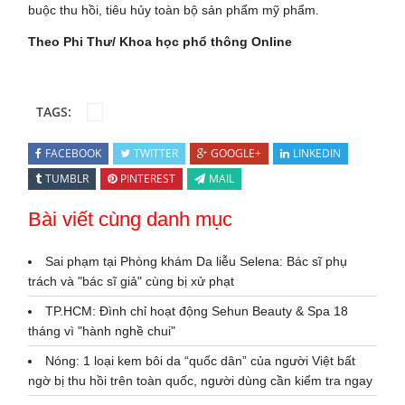
buộc thu hồi, tiêu hủy toàn bộ sản phẩm mỹ phẩm.
Theo Phi Thư/ Khoa học phổ thông Online
TAGS:
FACEBOOK
TWITTER
GOOGLE+
LINKEDIN
TUMBLR
PINTEREST
MAIL
Bài viết cùng danh mục
Sai phạm tại Phòng khám Da liễu Selena: Bác sĩ phụ
trách và "bác sĩ giả" cùng bị xử phạt
TP.HCM: Đình chỉ hoạt động Sehun Beauty & Spa 18
tháng vì "hành nghề chui"
Nóng: 1 loại kem bôi da “quốc dân” của người Việt bất
ngờ bị thu hồi trên toàn quốc, người dùng cần kiểm tra ngay