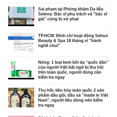
Sai phạm tại Phòng khám Da liễu
Selena: Bác sĩ phụ trách và "bác sĩ
giả" cùng bị xử phạt
TP.HCM: Đình chỉ hoạt động Sehun
Beauty & Spa 18 tháng vì "hành
nghề chui"
Nóng: 1 loại kem bôi da “quốc dân”
của người Việt bất ngờ bị thu hồi
trên toàn quốc, người dùng cần
kiểm tra ngay
Thu hồi, tiêu hủy toàn quốc 2 sản
phẩm dầu gội, dầu xả "made in Việt
Nam", người tiêu dùng nên kiểm
tra ngay