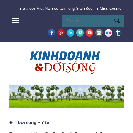
Sandoz Việt Nam có tân Tổng Giám đốc
Miss Cosmo 2025 Y
»
Đời sống
»
Y tế
»