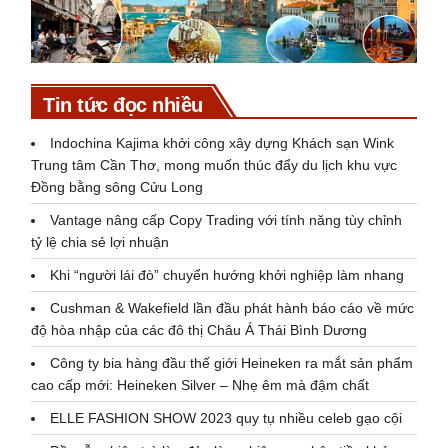
Tin tức đọc nhiều
Indochina Kajima khởi công xây dựng Khách sạn Wink
Trung tâm Cần Thơ, mong muốn thúc đẩy du lịch khu vực
Đồng bằng sông Cửu Long
Vantage nâng cấp Copy Trading với tính năng tùy chỉnh
tỷ lệ chia sẻ lợi nhuận
Khi “người lái đò” chuyển hướng khởi nghiệp làm nhang
Cushman & Wakefield lần đầu phát hành báo cáo về mức
độ hòa nhập của các đô thị Châu Á Thái Bình Dương
Công ty bia hàng đầu thế giới Heineken ra mắt sản phẩm
cao cấp mới: Heineken Silver – Nhẹ êm mà đậm chất
ELLE FASHION SHOW 2023 quy tụ nhiều celeb gạo cội