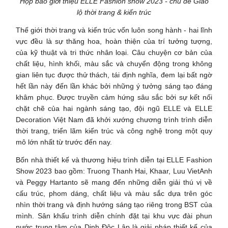
Họp báo giới thiệu ELLE Fashion show 2023 - chủ đề Giao
lộ thời trang & kiến trúc
Thế giới thời trang và kiến trúc vốn luôn song hành - hai lĩnh
vực đều là sự thăng hoa, hoàn thiện của trí tưởng tượng,
của kỹ thuật và tri thức nhân loại. Câu chuyện cơ bản của
chất liệu, hình khối, màu sắc và chuyển động trong không
gian liên tục được thử thách, tái định nghĩa, đem lại bất ngờ
hết lần này đến lần khác bởi những ý tưởng sáng tạo đáng
khâm phục. Được truyền cảm hứng sâu sắc bởi sự kết nối
chặt chẽ của hai ngành sáng tạo, đội ngũ ELLE và ELLE
Decoration Việt Nam đã khởi xướng chương trình trình diễn
thời trang, triển lãm kiến trúc và công nghệ trong một quy
mô lớn nhất từ trước đến nay.
Bốn nhà thiết kế và thương hiệu trình diễn tại ELLE Fashion
Show 2023 bao gồm: Truong Thanh Hai, Khaar, Luu VietAnh
và Peggy Hartanto sẽ mang đến những diễn giải thú vị về
cấu trúc, phom dáng, chất liệu và màu sắc dựa trên góc
nhìn thời trang và định hướng sáng tạo riêng trong BST của
mình. Sân khấu trình diễn chính đặt tại khu vực đài phun
nước trung tâm của Dinh Độc Lập là giải pháp thiết kế của