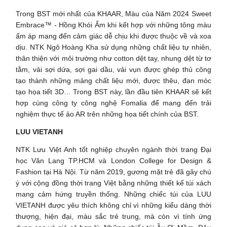
Trong BST mới nhất của KHAAR, Màu của Năm 2024 Sweet
Embrace™ - Hồng Khói Ấm khi kết hợp với những tông màu
ấm áp mang đến cảm giác dễ chịu khi được thuộc về và xoa
dịu. NTK Ngô Hoàng Kha sử dụng những chất liệu tự nhiên,
thân thiện với môi trường như cotton dệt tay, nhung dệt từ tơ
tằm, vải sợi dứa, sợi gai dầu, vải vụn được ghép thủ công
tạo thành những mảng chất liệu mới, được thêu, đan móc
tạo họa tiết 3D… Trong BST này, lần đầu tiên KHAAR sẽ kết
hợp cùng công ty công nghệ Fomalia để mang đến trải
nghiệm thực tế ảo AR trên những họa tiết chính của BST.
LUU VIETANH
NTK Lưu Việt Anh tốt nghiệp chuyên ngành thời trang Đại
học Văn Lang TP.HCM và London College for Design &
Fashion tại Hà Nội. Từ năm 2019, gương mặt trẻ đã gây chú
ý với cộng đồng thời trang Việt bằng những thiết kế túi xách
mang cảm hứng truyền thống. Những chiếc túi của LUU
VIETANH được yêu thích không chỉ vì những kiểu dáng thời
thượng, hiện đại, màu sắc trẻ trung, mà còn vì tính ứng