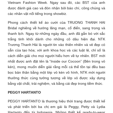
Vietnam Fashion Week. Ngay sau đó, các BST của anh
được đánh giá cao và đón nhận bởi báo chí, công chúng và
các nhân vật nổi tiếng trong showbiz.
Phong cách thiết kế áo cưới của TRUONG THANH HAI
Bridal nghiêng về hướng lãng mạn, cổ điển, sang trọng và
thanh lịch. Ngay từ những ngày đầu, anh đã gắn bó với sắc
trắng tinh khôi dành cho những cô dâu hiện đại. NTK
Trương Thanh Hải là người tin vào thiên nhiên và vẻ đẹp có
sẵn của tạo hóa; với anh khoa học và các luật lệ, chỉ số là
cách diễn giải cho mọi người hiểu hơn về tự nhiên. BST mới
nhất được anh đặt tên là “Inside our Cocoon” (Bên trong vỏ
kén), mong muốn diễn giải rằng mỗi cá thể tồn tại đều bao
bọc bản thân bằng một lớp vỏ kén vô hình, NTK mời người
thưởng thức cùng tưởng tượng về lớp vỏ được xây dựng
bằng vật chất, trải nghiệm, và bằng cái đẹp trong tiềm thức.
PEGGY HARTANTO
PEGGY HARTANTO là thương hiệu thời trang được thiết kế
và phát triển bởi ba chị em gái là Peggy, Petty và Lydia
Hartanto đến từ Indonesia. Những thiết kế ready-to-wear