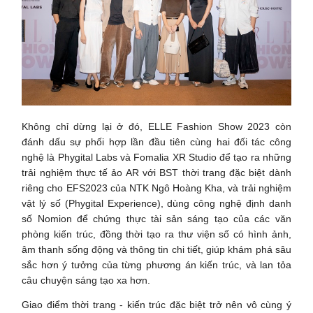
Không chỉ dừng lại ở đó, ELLE Fashion Show 2023 còn
đánh dấu sự phối hợp lần đầu tiên cùng hai đối tác công
nghệ là Phygital Labs và Fomalia XR Studio để tạo ra những
trải nghiệm thực tế ảo AR với BST thời trang đặc biệt dành
riêng cho EFS2023 của NTK Ngô Hoàng Kha, và trải nghiệm
vật lý số (Phygital Experience), dùng công nghệ định danh
số Nomion để chứng thực tài sản sáng tạo của các văn
phòng kiến trúc, đồng thời tạo ra thư viện số có hình ảnh,
âm thanh sống động và thông tin chi tiết, giúp khám phá sâu
sắc hơn ý tưởng của từng phương án kiến trúc, và lan tỏa
câu chuyện sáng tạo xa hơn.
​​Giao điểm thời trang - kiến trúc đặc biệt trở nên vô cùng ý