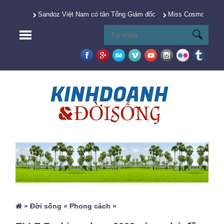
Sandoz Việt Nam có tân Tổng Giám đốc
Miss Cosmo 2025 Y
»
Đời sống
»
Phong cách
»