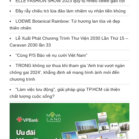
ELLE FASHION SHOW 2023 quy tụ nhiều celeb gạo cội
Đầy rẫy chiêu trò lừa đảo làm nhiệm vụ nhận tiền khủng
LOEWE Botanical Rainbow: Tứ hương lan tỏa vẻ đẹp
thiên nhiên
Lễ Xuất Phát Chương Trình Thư Viện 2030 Lần Thứ 15 –
Caravan 2030 lần 33
“Cùng P/S Bảo vệ nụ cười Việt Nam”
TRONG không sợ thua khi tham gia 'Anh trai vượt ngàn
chông gai 2024', khẳng định sẽ mang hình ảnh mới đến
chương trình
"Làm việc lưu động", giải pháp giúp TP.HCM cải thiện
chất lượng cuộc sống?