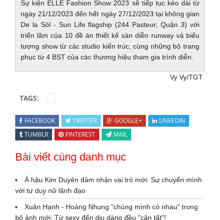
Sự kiện ELLE Fashion Show 2023 sẽ tiếp tục kéo dài từ
ngày 21/12/2023 đến hết ngày 27/12/2023 tại không gian
De la Sól - Sun Life flagship (244 Pasteur, Quận 3) với
triển lãm của 10 đề án thiết kế sàn diễn runway và biểu
tượng show từ các studio kiến trúc, cùng những bộ trang
phục từ 4 BST của các thương hiệu tham gia trình diễn.
Vy Vy/TGT
TAGS:
FACEBOOK
TWITTER
GOOGLE+
LINKEDIN
TUMBLR
PINTEREST
MAIL
Bài viết cùng danh mục
Á hậu Kim Duyên đảm nhận vai trò mới: Sự chuyển mình
với tư duy nữ lãnh đạo
Xuân Hạnh - Hoàng Nhung "chúng mình có nhau" trong
bộ ảnh mới: Từ sexy đến dịu dàng đều "cân tất"!