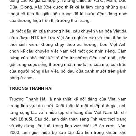
dụng cao và giá cả hợp lý. Những chiếc túi Ầu Ơ, Mầm, Đậu
Đũa, Gióng, Xập Xòe được thiết kế lạ lẫm cùng những giai
thoại cổ tích ẩn giấu bên trong đã là bước đệm đáng nhớ
của thương hiệu trên thị trường thời trang.
Là một dấu ấn của thương hiệu, câu chuyện văn hóa Việt đã
sớm được NTK trẻ Lưu Việt Anh nghiên cứu và khai thác từ
thời sinh viên. Không chạy theo xu hướng, Lưu Việt Anh
chọn kể câu chuyện Việt Nam với một góc nhìn riêng. Cảm
hứng của nhà thiết kế trẻ đến từ những điều nhỏ nhặt, gần
gũi trong cuộc sống thường nhật như lời ru của mẹ, con trâu
của người nông dân Việt, bó đậu đũa xanh mướt trên gánh
hàng ở chợ…
TRUONG THANH HAI
Trương Thanh Hải là nhà thiết kế nổi tiếng của Việt Nam
trong lĩnh vực áo cưới. Xuất thân là một nhiếp ảnh gia, anh
từng cộng tác với nhiều tạp chí hàng đầu Việt Nam khi chỉ
mới 18 tuổi. Sau đó, anh dấn thân sang lĩnh vực thời trang
và xây dựng tên tuổi trong lĩnh vực thiết kế áo cưới. Năm
2000, anh giới thiệu bộ sưu tập đầu tiên trong khuôn khổ