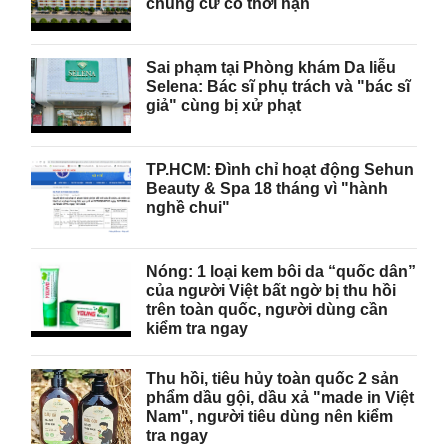
chung cư có thời hạn
Sai phạm tại Phòng khám Da liễu
Selena: Bác sĩ phụ trách và "bác sĩ
giả" cùng bị xử phạt
TP.HCM: Đình chỉ hoạt động Sehun
Beauty & Spa 18 tháng vì "hành
nghề chui"
Nóng: 1 loại kem bôi da “quốc dân”
của người Việt bất ngờ bị thu hồi
trên toàn quốc, người dùng cần
kiểm tra ngay
Thu hồi, tiêu hủy toàn quốc 2 sản
phẩm dầu gội, dầu xả "made in Việt
Nam", người tiêu dùng nên kiểm
tra ngay