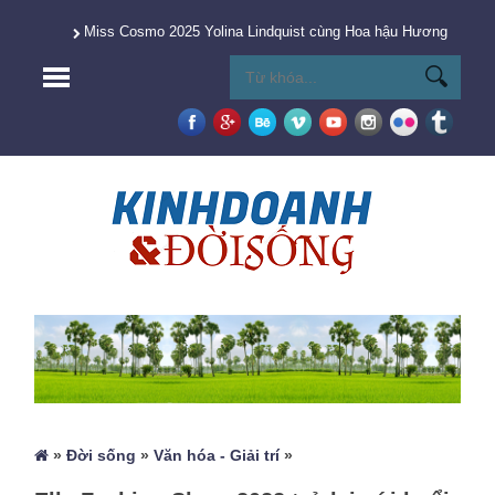
Miss Cosmo 2025 Yolina Lindquist cùng Hoa hậu Hương Giang 
»
Đời sống
»
Văn hóa - Giải trí
»