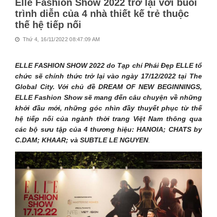
Elle Fashion Show 2022 trở lại với buổi
trình diễn của 4 nhà thiết kế trẻ thuộc
thế hệ tiếp nối
Thứ 4, 16/11/2022 08:47:09 AM
ELLE FASHION SHOW 2022 do Tạp chí Phái Đẹp ELLE tổ
chức sẽ chính thức trở lại vào ngày 17/12/2022 tại The
Global City. Với chủ đề DREAM OF NEW BEGINNINGS,
ELLE Fashion Show sẽ mang đến câu chuyện về những
khởi đầu mới, những góc nhìn đầy thuyết phục từ thế
hệ tiếp nối của ngành thời trang Việt Nam thông qua
các bộ sưu tập của 4 thương hiệu: HANOIA; CHATS by
C.DAM; KHAAR; và SUBTLE LE NGUYEN
.