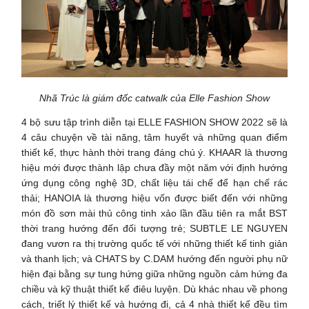
Nhã Trúc là giám đốc catwalk của Elle Fashion Show
4 bộ sưu tập trình diễn tại ELLE FASHION SHOW 2022 sẽ là
4 câu chuyện về tài năng, tâm huyết và những quan điểm
thiết kế, thực hành thời trang đáng chú ý. KHAAR là thương
hiệu mới được thành lập chưa đầy một năm với định hướng
ứng dụng công nghệ 3D, chất liệu tái chế để hạn chế rác
thải; HANOIA là thương hiệu vốn được biết đến với những
món đồ sơn mài thủ công tinh xảo lần đầu tiên ra mắt BST
thời trang hướng đến đối tượng trẻ; SUBTLE LE NGUYEN
đang vươn ra thị trường quốc tế với những thiết kế tinh giản
và thanh lịch; và CHATS by C.DAM hướng đến người phụ nữ
hiện đại bằng sự tung hứng giữa những nguồn cảm hứng đa
chiều và kỹ thuật thiết kế điêu luyện. Dù khác nhau về phong
cách, triết lý thiết kế và hướng đi, cả 4 nhà thiết kế đều tìm