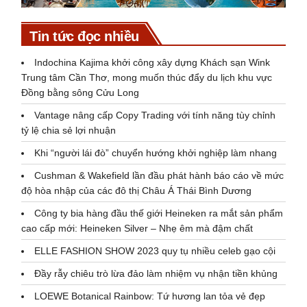
Tin tức đọc nhiều
Indochina Kajima khởi công xây dựng Khách sạn Wink
Trung tâm Cần Thơ, mong muốn thúc đẩy du lịch khu vực
Đồng bằng sông Cửu Long
Vantage nâng cấp Copy Trading với tính năng tùy chỉnh
tỷ lệ chia sẻ lợi nhuận
Khi “người lái đò” chuyển hướng khởi nghiệp làm nhang
Cushman & Wakefield lần đầu phát hành báo cáo về mức
độ hòa nhập của các đô thị Châu Á Thái Bình Dương
Công ty bia hàng đầu thế giới Heineken ra mắt sản phẩm
cao cấp mới: Heineken Silver – Nhẹ êm mà đậm chất
ELLE FASHION SHOW 2023 quy tụ nhiều celeb gạo cội
Đầy rẫy chiêu trò lừa đảo làm nhiệm vụ nhận tiền khủng
LOEWE Botanical Rainbow: Tứ hương lan tỏa vẻ đẹp