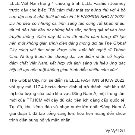
ELLE Việt Nam trong 4 chương trình ELLE Fashion Journey
trước đây cho biết:
“Tôi cảm thấy thật sự hứng thú với 4 bộ
sưu tập của 4 nhà thiết kế của ELLE FASHION SHOW 2022.
Dù họ đều có những cá tính sáng tạo cũng rất khác nhau,
tất cả đều bắt đầu từ những bản sắc, những giá trị văn hoá
truyền thống. Điều này đã cho tôi nhiều cảm hứng để tạo
nên một không gian trình diễn đáng mong đợi tại The Global
City cùng với âm nhạc được sản xuất bởi nghệ sĩ Thành
Chu. Những thanh âm đương đại với điểm nhấn cổ truyền
đậm chất Việt Nam, kết hợp với ánh sáng và hiệu ứng đặc
biệt sẽ tạo nên một không gian trình diễn nhiều cảm xúc”
.
The Global City, nơi sẽ diễn ra ELLE FASHION SHOW 2022,
với quy mô 117.4 hecta được định vị trở thành một khu đô
thị biểu tượng của toàn khu vực Đông Nam Á, một trung tâm
mới của TP.HCM với đầy đủ các tiện ích đẳng cấp quốc tế.
Tại đó, khu kênh đào và nhạc nước lớn nhất Đông Nam Á
giai đoạn 1 đã tạo tiếng vang lớn, hứa hẹn mang đến show
trình diễn bùng nổ và mãn nhãn.
Vy Vy/TGT