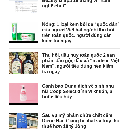
Beauty & Spa 18 tháng vì "hành
nghề chui"
Nóng: 1 loại kem bôi da “quốc dân”
của người Việt bất ngờ bị thu hồi
trên toàn quốc, người dùng cần
kiểm tra ngay
Thu hồi, tiêu hủy toàn quốc 2 sản
phẩm dầu gội, dầu xả "made in Việt
Nam", người tiêu dùng nên kiểm
tra ngay
Cảnh báo Dung dịch vệ sinh phụ
nữ Coop Select dính vi khuẩn, bị
buộc tiêu hủy
Sau vụ mỹ phẩm chứa chất cấm,
Dược Hậu Giang bị phạt và truy thu
thuế hơn 10 tỷ đồng