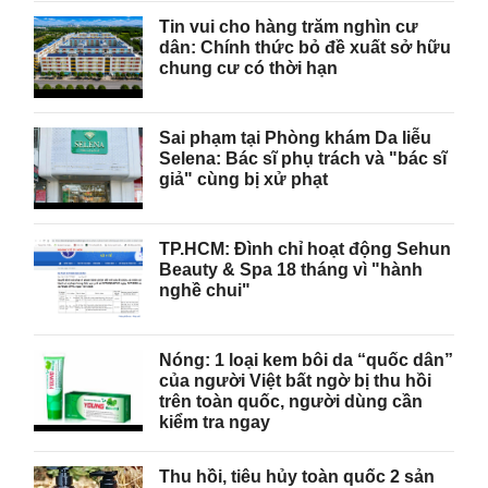
Tin vui cho hàng trăm nghìn cư
dân: Chính thức bỏ đề xuất sở hữu
chung cư có thời hạn
Sai phạm tại Phòng khám Da liễu
Selena: Bác sĩ phụ trách và "bác sĩ
giả" cùng bị xử phạt
TP.HCM: Đình chỉ hoạt động Sehun
Beauty & Spa 18 tháng vì "hành
nghề chui"
Nóng: 1 loại kem bôi da “quốc dân”
của người Việt bất ngờ bị thu hồi
trên toàn quốc, người dùng cần
kiểm tra ngay
Thu hồi, tiêu hủy toàn quốc 2 sản