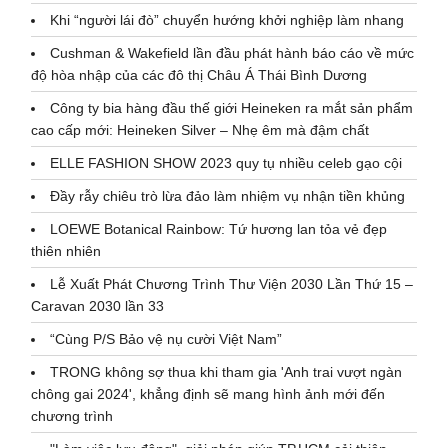
Khi “người lái đò” chuyển hướng khởi nghiệp làm nhang
Cushman & Wakefield lần đầu phát hành báo cáo về mức
độ hòa nhập của các đô thị Châu Á Thái Bình Dương
Công ty bia hàng đầu thế giới Heineken ra mắt sản phẩm
cao cấp mới: Heineken Silver – Nhẹ êm mà đậm chất
ELLE FASHION SHOW 2023 quy tụ nhiều celeb gạo cội
Đầy rẫy chiêu trò lừa đảo làm nhiệm vụ nhận tiền khủng
LOEWE Botanical Rainbow: Tứ hương lan tỏa vẻ đẹp
thiên nhiên
Lễ Xuất Phát Chương Trình Thư Viện 2030 Lần Thứ 15 –
Caravan 2030 lần 33
“Cùng P/S Bảo vệ nụ cười Việt Nam”
TRONG không sợ thua khi tham gia 'Anh trai vượt ngàn
chông gai 2024', khẳng định sẽ mang hình ảnh mới đến
chương trình