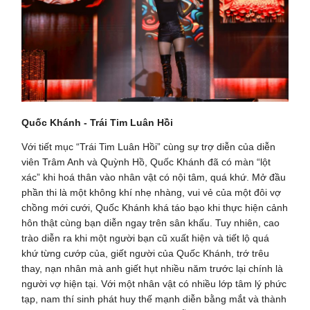
Quốc Khánh - Trái Tim Luân Hồi
Với tiết mục “Trái Tim Luân Hồi” cùng sự trợ diễn của diễn
viên Trâm Anh và Quỳnh Hồ, Quốc Khánh đã có màn “lột
xác” khi hoá thân vào nhân vật có nội tâm, quá khứ. Mở đầu
phần thi là một không khí nhẹ nhàng, vui vẻ của một đôi vợ
chồng mới cưới, Quốc Khánh khá táo bạo khi thực hiện cảnh
hôn thật cùng bạn diễn ngay trên sân khấu. Tuy nhiên, cao
trào diễn ra khi một người bạn cũ xuất hiện và tiết lộ quá
khứ từng cướp của, giết người của Quốc Khánh, trớ trêu
thay, nạn nhân mà anh giết hụt nhiều năm trước lại chính là
người vợ hiện tại. Với một nhân vật có nhiều lớp tâm lý phức
tạp, nam thí sinh phát huy thế mạnh diễn bằng mắt và thành