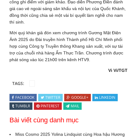
công ghi điểm với giám khảo. Đạo diễn Phương Điền đánh
giá cao vẻ ngoài sáng sân khấu và nội lực của Quốc Khánh,
đồng thời cũng chia sẻ một vài bí quyết làm nghề cho nam
thí sinh.
Mời quý khán giả đón xem chương trình Gương Mặt Điện
Ảnh 2025 do Đài truyền hình Thành phố Hồ Chí Minh phối
hợp cùng Công ty Truyền thông Khang sản xuất, với sự tài
trợ của chuỗi nhà hàng Ẩm Thực Trần. Chương trình được
phát sóng vào lúc 21h00 trên kênh HTV9.
Vi Vi/TGT
TAGS:
FACEBOOK
TWITTER
GOOGLE+
LINKEDIN
TUMBLR
PINTEREST
MAIL
Bài viết cùng danh mục
Miss Cosmo 2025 Yolina Lindquist cùng Hoa hậu Hương