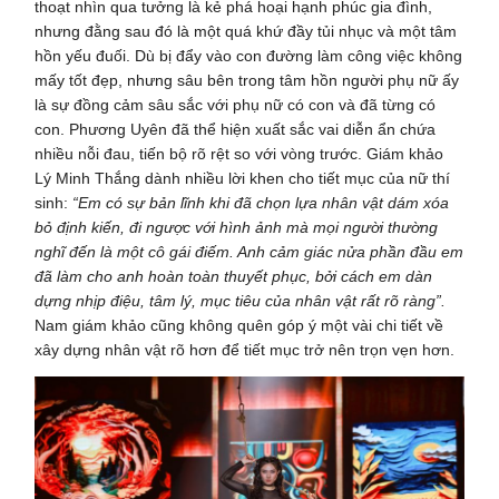
thoạt nhìn qua tưởng là kẻ phá hoại hạnh phúc gia đình,
nhưng đằng sau đó là một quá khứ đầy tủi nhục và một tâm
hồn yếu đuối. Dù bị đẩy vào con đường làm công việc không
mấy tốt đẹp, nhưng sâu bên trong tâm hồn người phụ nữ ấy
là sự đồng cảm sâu sắc với phụ nữ có con và đã từng có
con. Phương Uyên đã thể hiện xuất sắc vai diễn ẩn chứa
nhiều nỗi đau, tiến bộ rõ rệt so với vòng trước. Giám khảo
Lý Minh Thắng dành nhiều lời khen cho tiết mục của nữ thí
sinh:
“Em có sự bản lĩnh khi đã chọn lựa nhân vật dám xóa
bỏ định kiến, đi ngược với hình ảnh mà mọi người thường
nghĩ đến là một cô gái điếm. Anh cảm giác nửa phần đầu em
đã làm cho anh hoàn toàn thuyết phục, bởi cách em dàn
dựng nhịp điệu, tâm lý, mục tiêu của nhân vật rất rõ ràng
”.
Nam giám khảo cũng không quên góp ý một vài chi tiết về
xây dựng nhân vật rõ hơn để tiết mục trở nên trọn vẹn hơn.