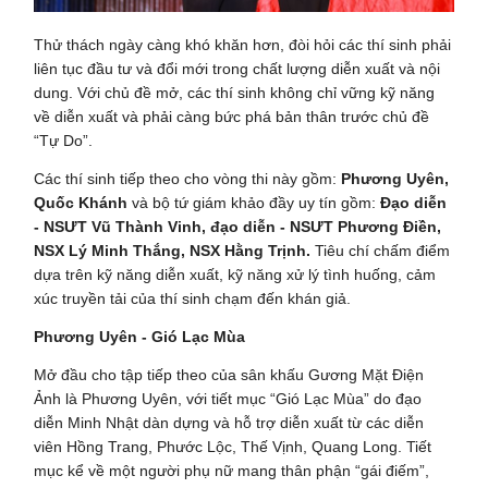
Thử thách ngày càng khó khăn hơn, đòi hỏi các thí sinh phải
liên tục đầu tư và đổi mới trong chất lượng diễn xuất và nội
dung. Với chủ đề mở, các thí sinh không chỉ vững kỹ năng
về diễn xuất và phải càng bức phá bản thân trước chủ đề
“Tự Do”.
Các thí sinh tiếp theo cho vòng thi này gồm:
Phương Uyên,
Quốc Khánh
và bộ tứ giám khảo đầy uy tín gồm:
Đạo diễn
- NSƯT Vũ Thành Vinh, đạo diễn - NSƯT Phương Điền,
NSX Lý Minh Thắng, NSX Hằng Trịnh.
Tiêu chí chấm điểm
dựa trên kỹ năng diễn xuất, kỹ năng xử lý tình huống, cảm
xúc truyền tải của thí sinh chạm đến khán giả.
Phương Uyên - Gió Lạc Mùa
Mở đầu cho tập tiếp theo của sân khấu Gương Mặt Điện
Ảnh là Phương Uyên, với tiết mục “Gió Lạc Mùa” do đạo
diễn Minh Nhật dàn dựng và hỗ trợ diễn xuất từ các diễn
viên Hồng Trang, Phước Lộc, Thế Vịnh, Quang Long. Tiết
mục kể về một người phụ nữ mang thân phận “gái điếm”,