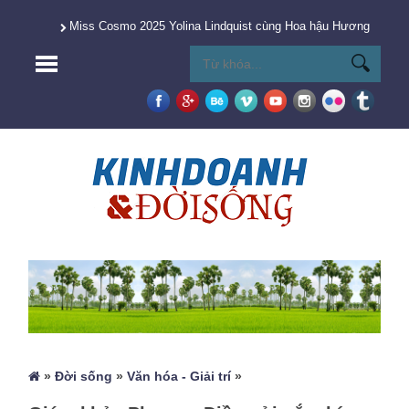
Miss Cosmo 2025 Yolina Lindquist cùng Hoa hậu Hương Giang 
»
Đời sống
»
Văn hóa - Giải trí
»