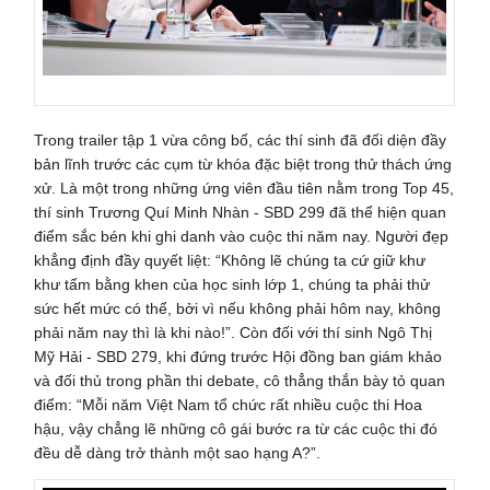
Trong trailer tập 1 vừa công bố, các thí sinh đã đối diện đầy
bản lĩnh trước các cụm từ khóa đặc biệt trong thử thách ứng
xử. Là một trong những ứng viên đầu tiên nằm trong Top 45,
thí sinh Trương Quí Minh Nhàn - SBD 299 đã thể hiện quan
điểm sắc bén khi ghi danh vào cuộc thi năm nay. Người đẹp
khẳng định đầy quyết liệt: “Không lẽ chúng ta cứ giữ khư
khư tấm bằng khen của học sinh lớp 1, chúng ta phải thử
sức hết mức có thể, bởi vì nếu không phải hôm nay, không
phải năm nay thì là khi nào!”. Còn đối với thí sinh Ngô Thị
Mỹ Hải - SBD 279, khi đứng trước Hội đồng ban giám khảo
và đối thủ trong phần thi debate, cô thẳng thắn bày tỏ quan
điểm: “Mỗi năm Việt Nam tổ chức rất nhiều cuộc thi Hoa
hậu, vậy chẳng lẽ những cô gái bước ra từ các cuộc thi đó
đều dễ dàng trở thành một sao hạng A?”.