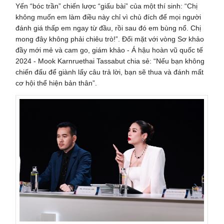
Yến “bóc trần” chiến lược “giấu bài” của một thí sinh: “Chị
không muốn em làm điều này chỉ vì chủ đích để mọi người
đánh giá thấp em ngay từ đầu, rồi sau đó em bùng nổ. Chị
mong đây không phải chiêu trò!”. Đối mặt với vòng Sơ khảo
đầy mới mẻ và cam go, giám khảo - Á hậu hoàn vũ quốc tế
2024 - Mook Karnruethai Tassabut chia sẻ: “Nếu bạn không
chiến đấu để giành lấy câu trả lời, bạn sẽ thua và đánh mất
cơ hội thể hiện bản thân”.