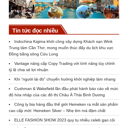
Tin tức đọc nhiều
Indochina Kajima khởi công xây dựng Khách sạn Wink
Trung tâm Cần Thơ, mong muốn thúc đẩy du lịch khu vực
Đồng bằng sông Cửu Long
Vantage nâng cấp Copy Trading với tính năng tùy chỉnh
tỷ lệ chia sẻ lợi nhuận
Khi “người lái đò” chuyển hướng khởi nghiệp làm nhang
Cushman & Wakefield lần đầu phát hành báo cáo về mức
độ hòa nhập của các đô thị Châu Á Thái Bình Dương
Công ty bia hàng đầu thế giới Heineken ra mắt sản phẩm
cao cấp mới: Heineken Silver – Nhẹ êm mà đậm chất
ELLE FASHION SHOW 2023 quy tụ nhiều celeb gạo cội