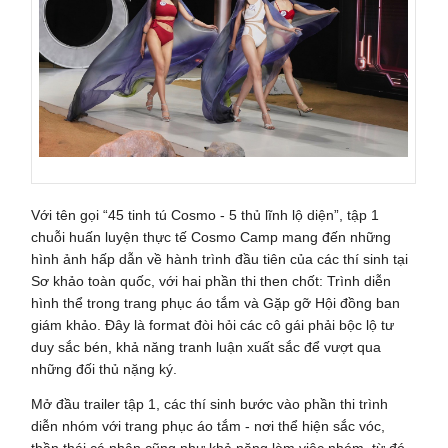
Với tên gọi “45 tinh tú Cosmo - 5 thủ lĩnh lộ diện”, tập 1
chuỗi huấn luyện thực tế Cosmo Camp mang đến những
hình ảnh hấp dẫn về hành trình đầu tiên của các thí sinh tại
Sơ khảo toàn quốc, với hai phần thi then chốt: Trình diễn
hình thể trong trang phục áo tắm và Gặp gỡ Hội đồng ban
giám khảo. Đây là format đòi hỏi các cô gái phải bộc lộ tư
duy sắc bén, khả năng tranh luận xuất sắc để vượt qua
những đối thủ nặng ký.
Mở đầu trailer tập 1, các thí sinh bước vào phần thi trình
diễn nhóm với trang phục áo tắm - nơi thể hiện sắc vóc,
thần thái cá nhân cũng như khả năng làm việc nhóm, từ đó