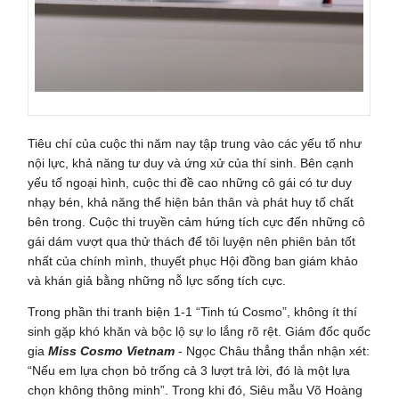
Tiêu chí của cuộc thi năm nay tập trung vào các yếu tố như
nội lực, khả năng tư duy và ứng xử của thí sinh. Bên cạnh
yếu tố ngoại hình, cuộc thi đề cao những cô gái có tư duy
nhạy bén, khả năng thể hiện bản thân và phát huy tố chất
bên trong. Cuộc thi truyền cảm hứng tích cực đến những cô
gái dám vượt qua thử thách để tôi luyện nên phiên bản tốt
nhất của chính mình, thuyết phục Hội đồng ban giám khảo
và khán giả bằng những nỗ lực sống tích cực.
Trong phần thi tranh biện 1-1 “Tinh tú Cosmo”, không ít thí
sinh gặp khó khăn và bộc lộ sự lo lắng rõ rệt. Giám đốc quốc
gia
Miss Cosmo Vietnam
- Ngọc Châu thẳng thắn nhận xét:
“Nếu em lựa chọn bỏ trống cả 3 lượt trả lời, đó là một lựa
chọn không thông minh”. Trong khi đó, Siêu mẫu Võ Hoàng