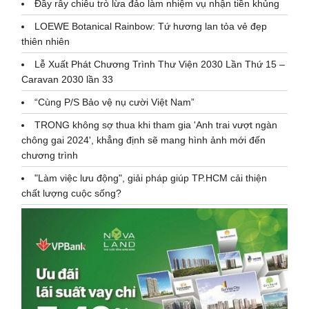
Đầy rẫy chiêu trò lừa đảo làm nhiệm vụ nhận tiền khủng
LOEWE Botanical Rainbow: Tứ hương lan tỏa vẻ đẹp
thiên nhiên
Lễ Xuất Phát Chương Trình Thư Viện 2030 Lần Thứ 15 –
Caravan 2030 lần 33
“Cùng P/S Bảo vệ nụ cười Việt Nam”
TRONG không sợ thua khi tham gia 'Anh trai vượt ngàn
chông gai 2024', khẳng định sẽ mang hình ảnh mới đến
chương trình
"Làm việc lưu động", giải pháp giúp TP.HCM cải thiện
chất lượng cuộc sống?