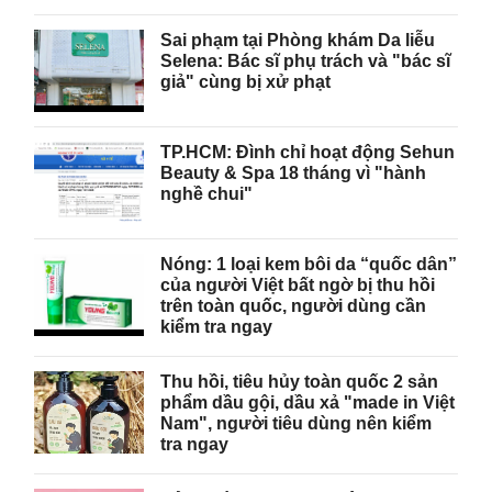
Sai phạm tại Phòng khám Da liễu
Selena: Bác sĩ phụ trách và "bác sĩ
giả" cùng bị xử phạt
TP.HCM: Đình chỉ hoạt động Sehun
Beauty & Spa 18 tháng vì "hành
nghề chui"
Nóng: 1 loại kem bôi da “quốc dân”
của người Việt bất ngờ bị thu hồi
trên toàn quốc, người dùng cần
kiểm tra ngay
Thu hồi, tiêu hủy toàn quốc 2 sản
phẩm dầu gội, dầu xả "made in Việt
Nam", người tiêu dùng nên kiểm
tra ngay