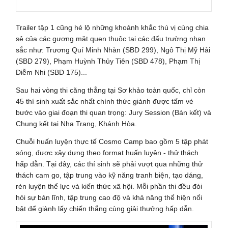
Trailer tập 1 cũng hé lộ những khoảnh khắc thú vị cùng chia
sẻ của các gương mặt quen thuộc tại các đấu trường nhan
sắc như: Trương Quí Minh Nhàn (SBD 299), Ngô Thị Mỹ Hải
(SBD 279), Phạm Huỳnh Thủy Tiên (SBD 478), Phạm Thị
Diễm Nhi (SBD 175)...
Sau hai vòng thi căng thẳng tại Sơ khảo toàn quốc, chỉ còn
45 thí sinh xuất sắc nhất chính thức giành được tấm vé
bước vào giai đoạn thi quan trọng: Jury Session (Bán kết) và
Chung kết tại Nha Trang, Khánh Hòa.
Chuỗi huấn luyện thực tế Cosmo Camp bao gồm 5 tập phát
sóng, được xây dựng theo format huấn luyện - thử thách
hấp dẫn. Tại đây, các thí sinh sẽ phải vượt qua những thử
thách cam go, tập trung vào kỹ năng tranh biện, tạo dáng,
rèn luyện thể lực và kiến thức xã hội. Mỗi phần thi đều đòi
hỏi sự bản lĩnh, tập trung cao độ và khả năng thể hiện nổi
bật để giành lấy chiến thắng cùng giải thưởng hấp dẫn.