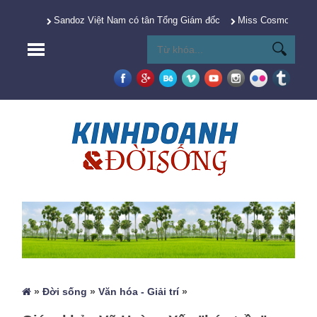
Sandoz Việt Nam có tân Tổng Giám đốc
Miss Cosmo 2025 Y
»
Đời sống
»
Văn hóa - Giải trí
»