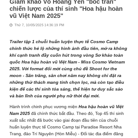
Giám khảo Võ Hoàng Yến "bóc trần"
chiến lược của thí sinh "Hoa hậu hoàn
vũ Việt Nam 2025"
Thứ 7, 10/05/2025 14:36:19 PM
Trailer tập 1 chuỗi huấn luyện thực tế Cosmo Camp
chính thức hé lộ những hình ảnh đầu tiên, mở ra không
khí cạnh tranh đầy cuốn hút trong vòng Sơ khảo toàn
quốc Hoa hậu hoàn vũ Việt Nam - Miss Cosmo Vietnam
2025. Với format đổi mới cùng chủ đề Shoot for the
moon - Săn trăng, sân chơi năm nay không chỉ đặt ra
những thử thách mang tính chọn lọc, mà còn tạo điều
kiện để các thí sinh tỏa sáng, thể hiện tư duy sắc sảo
và bản lĩnh của người phụ nữ thời đại mới.
Hành trình chinh phục vương miện
Hoa hậu hoàn vũ Việt
Nam 2025
đã chính thức bắt đầu. Theo đó, Top 45 thí sinh
xuất sắc nhất đã bước vào giai đoạn đầu tiên của chuỗi
huấn luyện thực tế Cosmo Camp tại Paradise Resort Nha
Trang, đảo Trí Nguyên (Hòn Miễu) - Đối tác địa điểm đăng