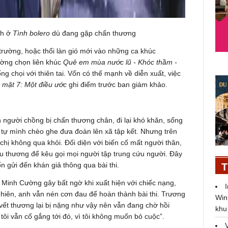
h ở
Tình bolero
dù đang gặp chấn thương
 trường, hoặc thổi làn gió mới vào những ca khúc
ường chọn liên khúc
Quê em mùa nước lũ - Khóc thầm -
ng chọi với thiên tai. Vốn có thế mạnh về diễn xuất, việc
 mặt 7: Một điều ước
ghi điểm trước ban giám khảo.
người chồng bị chấn thương chân, đi lại khó khăn, sống
ị tự mình chèo ghe đưa đoàn lên xã tập kết. Nhưng trên
chị không qua khỏi. Đối diện với biến cố mất người thân,
 thương để kêu gọi mọi người tập trung cứu người. Đây
 gửi đến khán giả thông qua bài thi.
T
 Minh Cường gây bất ngờ khi xuất hiện với chiếc nạng,
nhiên, anh vẫn nén cơn đau để hoàn thành bài thi. Trương
Win
vết thương lại bị nặng như vậy nên vẫn đang chờ hồi
khu
 tôi vẫn cố gắng tới đó, vì tôi không muốn bỏ cuộc”.