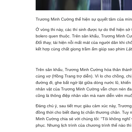
Trương Minh Cường thể hiện sự quyết tâm của mìn
Ở vòng thi này, các thí sinh được tự do thể hiện sở
bolero quen thuộc. Trên sân khấu, Trương Minh C
Đổi thay,
tái hiện nỗi mất mát của người dân khi chố
kết hợp cùng chất giọng trầm ấm giúp sao phim
Lật
Trên sân khấu, Trương Minh Cường hóa thân thành 
cùng vợ (Hồng Trang trợ diễn). Vì lo cho chồng, ch
đường đi, ghe bất ngờ lật giữa dòng nước lũ, khiến 
nhân vật của Trương Minh Cường vẫn chọn nén đau
cũng là thông điệp nhân văn mà nam diễn viên muốn
Đáng chú ý, sau tiết mục giàu cảm xúc này, Trương
đồng thời cho biết đang bị chấn thương chân. Tuy 
Minh Cường chia sẻ với chúng tôi: “Tôi không nghĩ 
phục. Nhưng lịch trình của chương trình thế nào thì