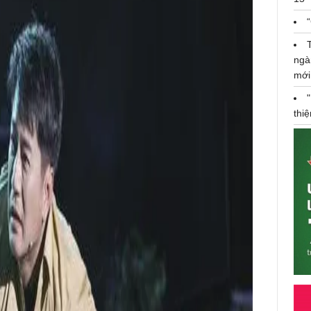
ngà
mới
thi