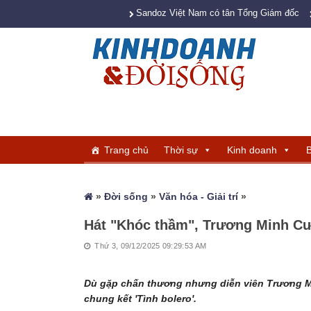
Sandoz Việt Nam có tân Tổng Giám đốc
Trang chủ
Thời sự
Kinh doanh
B
»
Đời sống
»
Văn hóa - Giải trí
»
Hát "Khóc thầm", Trương Minh Cư
Thứ 3, 09/12/2025 09:29:53 AM
Dù gặp chấn thương nhưng diễn viên Trương M
chung kết 'Tình bolero'.