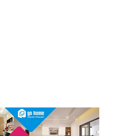
Nóng: 1 loại kem bôi da “quốc
dân” của người Việt bất ngờ bị
thu hồi trên toàn quốc, người
dùng cần kiểm tra ngay
Thu hồi, tiêu hủy toàn quốc 2
sản phẩm dầu gội, dầu xả
"made in Việt Nam", người tiêu
dùng nên kiểm tra ngay
Cảnh báo Dung dịch vệ sinh
phụ nữ Coop Select dính vi
khuẩn, bị buộc tiêu hủy