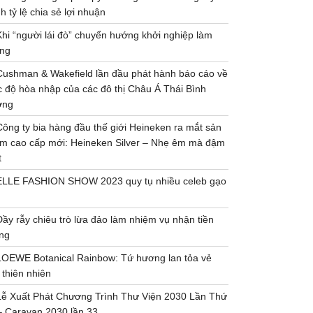
h tỷ lệ chia sẻ lợi nhuận
Khi “người lái đò” chuyển hướng khởi nghiệp làm
ng
Cushman & Wakefield lần đầu phát hành báo cáo về
 độ hòa nhập của các đô thị Châu Á Thái Bình
ơng
Công ty bia hàng đầu thế giới Heineken ra mắt sản
m cao cấp mới: Heineken Silver – Nhẹ êm mà đậm
t
ELLE FASHION SHOW 2023 quy tụ nhiều celeb gạo
Đầy rẫy chiêu trò lừa đảo làm nhiệm vụ nhận tiền
ng
LOEWE Botanical Rainbow: Tứ hương lan tỏa vẻ
 thiên nhiên
Lễ Xuất Phát Chương Trình Thư Viện 2030 Lần Thứ
– Caravan 2030 lần 33