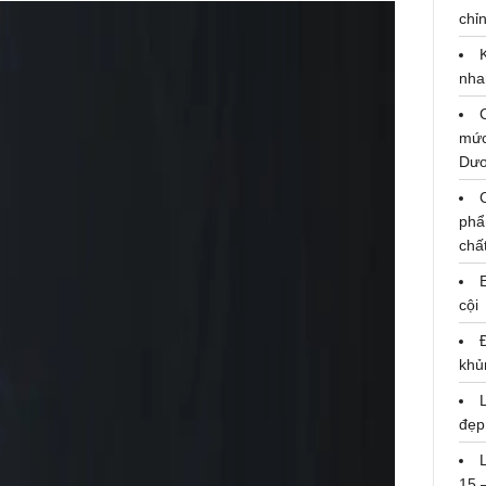
chỉn
nha
mức
Dư
phẩ
chấ
cội
khủ
đẹp
15 