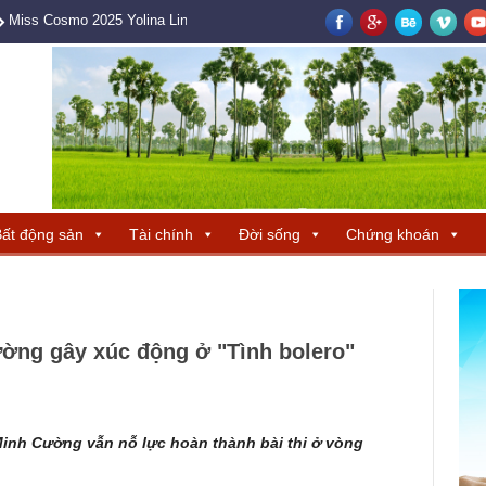
Miss Cosmo 2025 Yolina Lindquist cùng Hoa hậu Hương Giang tìm ra ba 
ất động sản
Tài chính
Đời sống
Chứng khoán
ờng gây xúc động ở "Tình bolero"
inh Cường vẫn nỗ lực hoàn thành bài thi ở vòng