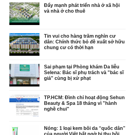
Đẩy mạnh phát triển nhà ở xã hội
và nhà ở cho thuê
Tin vui cho hàng trăm nghìn cư
dân: Chính thức bỏ đề xuất sở hữu
chung cư có thời hạn
Sai phạm tại Phòng khám Da liễu
Selena: Bác sĩ phụ trách và "bác sĩ
giả" cùng bị xử phạt
TP.HCM: Đình chỉ hoạt động Sehun
Beauty & Spa 18 tháng vì "hành
nghề chui"
Nóng: 1 loại kem bôi da “quốc dân”
của người Việt bất ngờ bị thu hồi