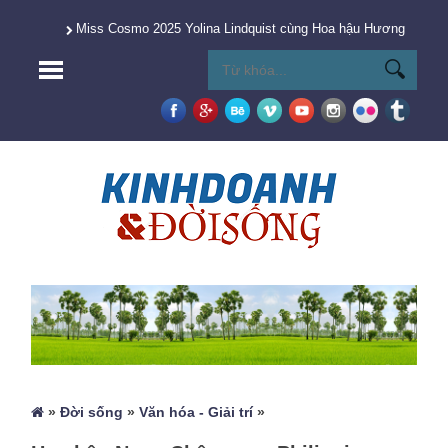
Miss Cosmo 2025 Yolina Lindquist cùng Hoa hậu Hương Giang 
»
Đời sống
»
Văn hóa - Giải trí
»