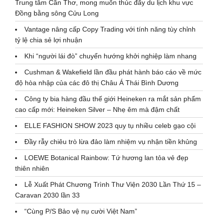
Trung tâm Cần Thơ, mong muốn thúc đẩy du lịch khu vực
Đồng bằng sông Cửu Long
Vantage nâng cấp Copy Trading với tính năng tùy chỉnh
tỷ lệ chia sẻ lợi nhuận
Khi “người lái đò” chuyển hướng khởi nghiệp làm nhang
Cushman & Wakefield lần đầu phát hành báo cáo về mức
độ hòa nhập của các đô thị Châu Á Thái Bình Dương
Công ty bia hàng đầu thế giới Heineken ra mắt sản phẩm
cao cấp mới: Heineken Silver – Nhẹ êm mà đậm chất
ELLE FASHION SHOW 2023 quy tụ nhiều celeb gạo cội
Đầy rẫy chiêu trò lừa đảo làm nhiệm vụ nhận tiền khủng
LOEWE Botanical Rainbow: Tứ hương lan tỏa vẻ đẹp
thiên nhiên
Lễ Xuất Phát Chương Trình Thư Viện 2030 Lần Thứ 15 –
Caravan 2030 lần 33
“Cùng P/S Bảo vệ nụ cười Việt Nam”