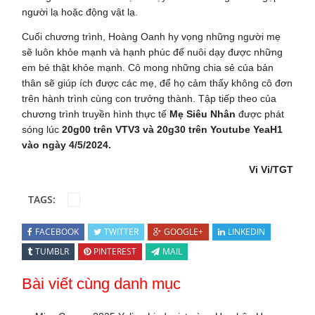
người lạ hoặc động vật lạ.
Cuối chương trình, Hoàng Oanh hy vọng những người mẹ
sẽ luôn khỏe mạnh và hạnh phúc để nuôi dạy được những
em bé thật khỏe mạnh. Cô mong những chia sẻ của bản
thân sẽ giúp ích được các mẹ, để họ cảm thấy không cô đơn
trên hành trình cùng con trưởng thành. Tập tiếp theo của
chương trình truyền hình thực tế
Mẹ Siêu Nhân
được phát
sóng lúc
20g00 trên VTV3 và 20g30 trên Youtube YeaH1
vào ngày 4/5/2024.
Vi Vi/TGT
TAGS:
FACEBOOK
TWITTER
GOOGLE+
LINKEDIN
TUMBLR
PINTEREST
MAIL
Bài viết cùng danh mục