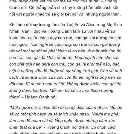
hiểu được cách kết nối với mẹ và con của mình
” – Hoàng
Oanh nói. Cô thẳng thắn cho hay không hẳn biết cách kết
nối với người khác thì sẽ giỏi kết nối với những người thân.
Khi theo dõi sự tương tác của Tuệ An và Alex trong Mẹ Siêu
Nhân, Vân Hugo và Hoàng Oanh tâm sự với nhau về sự
khác nhau giữa cách dạy con trai, con gái khi tương tác với
mọi người. “
Em nghĩ sẽ cách dạy con trai và con gái tương
tác với mọi người sẽ phải khác vì cơ bản về mặt giới tính thì
con trai, con gái đã khác nhau rồi. Phụ huynh nên cho các
con biết giới hạn giữa con trai, con gái là như thế nào, đặc
biệt ở những vấn đề thuộc về sự riêng tư ở giới. Còn về tính
cách và sự lựa chọn của các con thì em nghĩ không nên áp
đặt con. Ví dụ như con trai thì không được khóc, con gái thì
không được leo trèo. Mỗi em bé sẽ có một thiên hướng
riêng” –
Hoàng Oanh nói.
“Một người mẹ vi diệu đến từ sự kỳ diệu của một bé. Mỗi bé
sẽ có một tính cách và sở thích khác nhau. Người mẹ phải
làm sao để quan sát và lắng nghe được những cảm xúc
chân thật của bé
” - Hoàng Oanh nói thêm. Cô chọn cách
chấp nhận cảm xúc thật của con trai khi khóc hoặc buồn