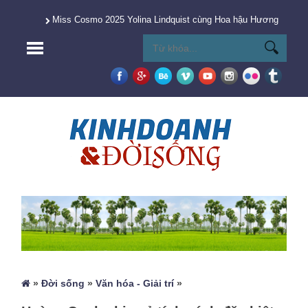
Miss Cosmo 2025 Yolina Lindquist cùng Hoa hậu Hương Giang 
»
Đời sống
»
Văn hóa - Giải trí
»