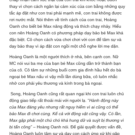
thay vì chọn cách ngăn lại cảm xúc của con bằng những quy
tắc áp đặt như con trai phải mạnh mẽ, con trai không được
rơi nước mắt. Nói thêm về tính cách của con trai, Hoàng
Oanh cho biết bé Max năng động và thích chạy nhảy. Hiểu
con nên Hoàng Oanh có phương pháp dạy bảo bé Max khá
đặc biệt. Cô chọn cách vừa chơi chơi với con để tâm sự và
dạy bảo thay vì áp đặt con ngồi một chỗ nghe lời mẹ dặn.
Hoàng Oanh là một người thích ở nhà, bên cạnh con. Nữ
MC nói vui ba mẹ của bạn bé Max cũng dần trở thành bạn
của cô. Cô tâm sự những buổi cơm gia đình hầu hết do bà
ngoại bé Max nấu vì vậy mỗi lần dùng bữa, cô luôn nhắc
nhở con phải yêu thương và kính trong bà ngoại.
Song, Hoàng Oanh cũng rất quan ngại khi con trai luôn chủ
động giao tiếp rất thoải mái với người lạ. “
Hành động này
của Max đáng yêu nhưng rất nguy hiểm vì ai cũng có thể
bảo Max đi chơi cùng. Kể cả với động vật cũng vậy. Có lần,
Max gặp phải một chú chó khá hung dữ và suýt bị thương vì
bị tấn công” –
Hoàng Oanh nói. Để giải quyết được vấn đề,
Hoàng Oanh luôn tâm sự và dạy con cách ứng xử khi gặp