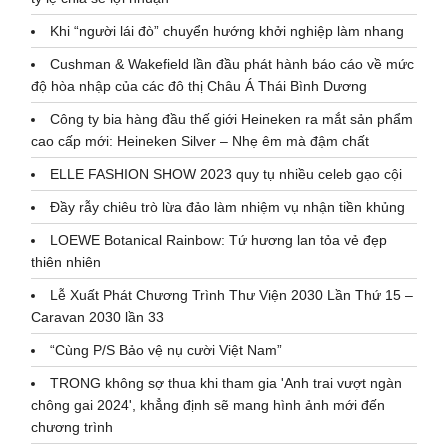
Khi “người lái đò” chuyển hướng khởi nghiệp làm nhang
Cushman & Wakefield lần đầu phát hành báo cáo về mức
độ hòa nhập của các đô thị Châu Á Thái Bình Dương
Công ty bia hàng đầu thế giới Heineken ra mắt sản phẩm
cao cấp mới: Heineken Silver – Nhẹ êm mà đậm chất
ELLE FASHION SHOW 2023 quy tụ nhiều celeb gạo cội
Đầy rẫy chiêu trò lừa đảo làm nhiệm vụ nhận tiền khủng
LOEWE Botanical Rainbow: Tứ hương lan tỏa vẻ đẹp
thiên nhiên
Lễ Xuất Phát Chương Trình Thư Viện 2030 Lần Thứ 15 –
Caravan 2030 lần 33
“Cùng P/S Bảo vệ nụ cười Việt Nam”
TRONG không sợ thua khi tham gia 'Anh trai vượt ngàn
chông gai 2024', khẳng định sẽ mang hình ảnh mới đến
chương trình