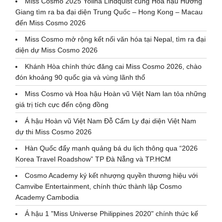
Miss Cosmo 2025 Yolina Lindquist cùng Hoa hậu Hương
Giang tìm ra ba đại diện Trung Quốc – Hong Kong – Macau
đến Miss Cosmo 2026
Miss Cosmo mở rộng kết nối văn hóa tại Nepal, tìm ra đại
diện dự Miss Cosmo 2026
Khánh Hòa chính thức đăng cai Miss Cosmo 2026, chào
đón khoảng 90 quốc gia và vùng lãnh thổ
Miss Cosmo và Hoa hậu Hoàn vũ Việt Nam lan tỏa những
giá trị tích cực đến cộng đồng
Á hậu Hoàn vũ Việt Nam Đỗ Cẩm Ly đại diện Việt Nam
dự thi Miss Cosmo 2026
Hàn Quốc đẩy mạnh quảng bá du lịch thông qua “2026
Korea Travel Roadshow” TP Đà Nẵng và TP.HCM
Cosmo Academy ký kết nhượng quyền thương hiệu với
Camvibe Entertainment, chính thức thành lập Cosmo
Academy Cambodia
Á hậu 1 "Miss Universe Philippines 2020" chính thức kế