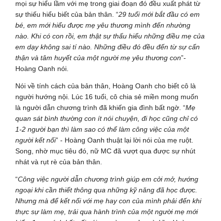
mọi sự hiểu lầm với mẹ trong giai đoạn đó đều xuất phát từ
sự thiếu hiểu biết của bản thân. “
29 tuổi mới bắt đầu có em
bé, em mới hiểu được mẹ yêu thương mình đến nhường
nào. Khi có con rồi, em thật sự thấu hiểu những điều mẹ của
em dạy không sai tí nào. Những điều đó đều đến từ sự cẩn
thận và tâm huyết của một người mẹ yêu thương con
”-
Hoàng Oanh nói.
Nói về tính cách của bản thân, Hoàng Oanh cho biết cô là
người hướng nội. Lúc 16 tuổi, cô chia sẻ miền mong muốn
là người dẫn chương trình đã khiến gia đình bất ngờ. “
Mẹ
quan sát bình thường con ít nói chuyện, đi học cũng chỉ có
1-2 người bạn thì làm sao có thể làm công việc của một
người kết nối
” - Hoàng Oanh thuật lại lời nói của mẹ ruột.
Song, nhờ mục tiêu đó, nữ MC đã vượt qua được sự nhút
nhát và rụt rè của bản thân.
“
Công việc người dẫn chương trình giúp em cởi mở, hướng
ngoại khi cần thiết thông qua những kỹ năng đã học được.
Nhưng mà để kết nối với mẹ hay con của mình phải đến khi
thực sự làm mẹ, trải qua hành trình của một người mẹ mới