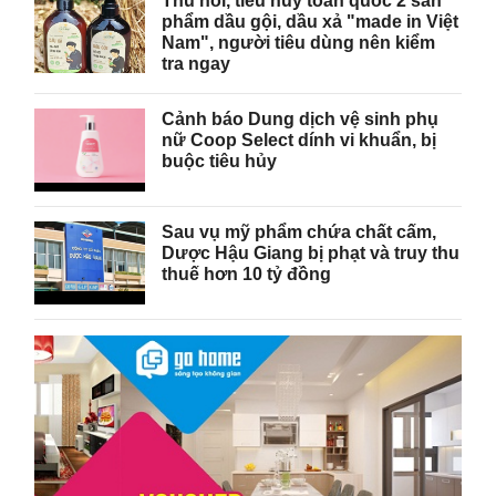
Thu hồi, tiêu hủy toàn quốc 2 sản
phẩm dầu gội, dầu xả "made in Việt
Nam", người tiêu dùng nên kiểm
tra ngay
Cảnh báo Dung dịch vệ sinh phụ
nữ Coop Select dính vi khuẩn, bị
buộc tiêu hủy
Sau vụ mỹ phẩm chứa chất cấm,
Dược Hậu Giang bị phạt và truy thu
thuế hơn 10 tỷ đồng