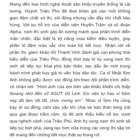
Mang đến loại hình nghệ thuật sân khấu truyền thống là cải
lương, Huỳnh Triệu Phú đã đưa khán giả vào một không
gian đậm chất sử thi, sôi động nhưng vẫn đầy khí chất hào
hùng. Với sự hỗ trợ của diễn viên Huyền Trâm và vũ đoàn
Alpha, nam thí sinh gây ấn tượng mạnh qua phần trình diễn
mãn nhãn, đặc biệt là kỹ năng múa kiếm điêu luyện, góp
phần tô đậm màu sắc cho toàn bộ tiết mục. Nhận xét về
phần thi, giám khảo Vũ Thành Vinh đánh giá cao phong thái
biểu diễn của Triệu Phú, đồng thời bày tỏ kỳ vọng nam thí
sinh sẽ tiếp tục khai phá bản thân, tạo dấu ấn mới trong
hành trình phát huy giá trị văn hóa dân tộc. Ca sĩ Nhật Kim
Anh không giấu được xúc động khi theo dõi phần trình diễn,
cô nhận xét:
“Hình ảnh của em trên sân khấu khiến chị thấp
thoáng nhớ đến cố NSƯT Vũ Linh. Em nên tự hào vì hôm
nay đã làm rất tốt, chúc mừng em”
. Nhạc sĩ Sơn Hạ cũng
bày tỏ sự đồng cảm sâu sắc khi chia sẻ bản thân từng trải
qua giai đoạn trầm cảm, từ đó anh thấu hiểu nỗ lực vượt
qua nghịch cảnh của Triệu Phú. Anh hy vọng nam thí sinh sẽ
tiếp tục bứt phá, sáng tạo hơn nữa trong các vòng thi sắp tới
để mang đến những tiết mục thật sự bùng nổ.