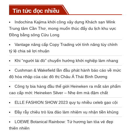
Tin tức đọc nhiều
Indochina Kajima khởi công xây dựng Khách sạn Wink
Trung tâm Cần Thơ, mong muốn thúc đẩy du lịch khu vực
Đồng bằng sông Cửu Long
Vantage nâng cấp Copy Trading với tính năng tùy chỉnh
tỷ lệ chia sẻ lợi nhuận
Khi “người lái đò” chuyển hướng khởi nghiệp làm nhang
Cushman & Wakefield lần đầu phát hành báo cáo về mức
độ hòa nhập của các đô thị Châu Á Thái Bình Dương
Công ty bia hàng đầu thế giới Heineken ra mắt sản phẩm
cao cấp mới: Heineken Silver – Nhẹ êm mà đậm chất
ELLE FASHION SHOW 2023 quy tụ nhiều celeb gạo cội
Đầy rẫy chiêu trò lừa đảo làm nhiệm vụ nhận tiền khủng
LOEWE Botanical Rainbow: Tứ hương lan tỏa vẻ đẹp
thiên nhiên