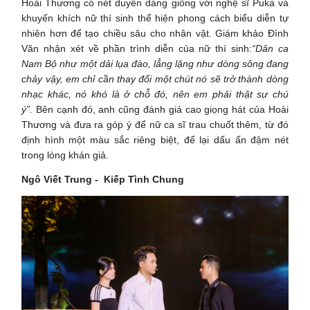
Hoài Thương có nét duyên dáng giống với nghệ sĩ Puka và
khuyến khích nữ thí sinh thể hiện phong cách biểu diễn tự
nhiên hơn để tạo chiều sâu cho nhân vật. Giám khảo Đình
Văn nhận xét về phần trình diễn của nữ thí sinh:
“Dân ca
Nam Bộ như một dải lụa đào, lẳng lặng như dòng sông đang
chảy vậy, em chỉ cần thay đổi một chút nó sẽ trở thành dòng
nhạc khác, nó khó là ở chỗ đó, nên em phải thật sự chú
ý”.
Bên cạnh đó, anh cũng đánh giá cao giọng hát của Hoài
Thương và đưa ra góp ý để nữ ca sĩ trau chuốt thêm, từ đó
định hình một màu sắc riêng biệt, để lại dấu ấn đậm nét
trong lòng khán giả.
Ngô Viết Trung - Kiếp Tình Chung