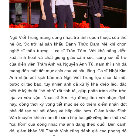
Ngô Viết Trung mang dòng nhạc trữ tình quen thuộc của thế
hệ 8x, 9x trở lại sân khấu Đánh Thức Đam Mê khi chọn
nghệ sĩ thần tượng – ca sĩ Trần Tâm. Với khả năng diễn
xuất linh hoạt và chất giọng giàu cảm xúc, cùng sự hỗ trợ
của diễn viên Trâm Anh và Nguyễn Anh Tú, nam thí sinh đã
mang đến một tiết mục chỉn chu và sâu lắng. Ca sĩ Nhật Kim
Anh nhận xét kịch bản mà Ngô Viết Trung lựa chọn là một
bước đi táo bạo, tuy nhiên anh đã xử lý khá khéo léo, đặc
biệt ở kỹ thuật "bỏ nhỏ" rất tinh tế, giúp phần trình diễn tròn
trịa và vừa vặn. Nhạc sĩ Sơn Hạ đồng tình với nhận định
này, đồng thời kỳ vọng tiết mục sẽ có thêm điểm nhấn đột
phá để tạo sự sôi động và hấp dẫn hơn. Giám khảo Đình
Văn khuyến khích nam thí sinh tiếp tục giữ vững tinh thần và
“cái hồn” của dòng nhạc mà anh đang theo đuổi. Bên cạnh
đó, giám khảo Vũ Thành Vinh cũng đánh giá cao phong độ