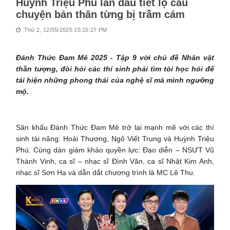
Huỳnh Triệu Phú lần đầu tiết lộ câu
chuyện bản thân từng bị trầm cảm
Thứ 2, 12/05/2025 15:15:27 PM
Đánh Thức Đam Mê 2025 - Tập 9 với chủ đề Nhân vật
thần tượng, đòi hỏi các thí sinh phải tìm tòi học hỏi để
tái hiện những phong thái của nghệ sĩ mà mình ngưỡng
mộ.
Sân khấu Đánh Thức Đam Mê trở lại mạnh mẽ với các thí
sinh tài năng: Hoài Thương, Ngô Viết Trung và Huỳnh Triệu
Phú. Cùng dàn giám khảo quyền lực: Đạo diễn – NSƯT Vũ
Thành Vinh, ca sĩ – nhạc sĩ Đình Văn, ca sĩ Nhật Kim Anh,
nhạc sĩ Sơn Hạ và dẫn dắt chương trình là MC Lê Thu.