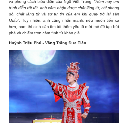
và phong cách biểu diễn của Ngô Viết Trung:
“Hôm nay em
trình diễn rất tốt, anh cảm nhận được chất lãng tử, cái phong
độ, chất lãng tử và sự tự tin của em khi quay trở lại sân
khấu”.
Tuy nhiên, anh cũng nhấn mạnh, nếu muốn tiến xa
hơn, nam thí sinh cần tìm tòi thêm yếu tố mới mẻ để tạo bứt
phá và chiếm trọn cảm tình từ khán giả.
Huỳnh Triệu Phú - Vầng Trăng Đưa Tiễn