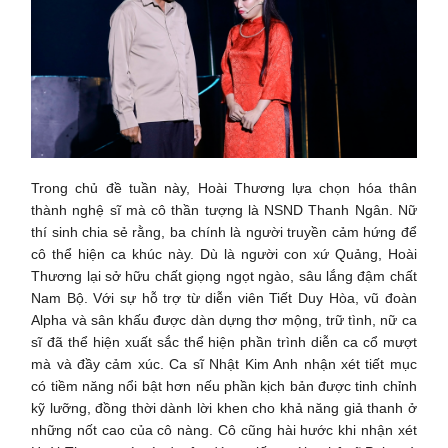
Trong chủ đề tuần này, Hoài Thương lựa chọn hóa thân
thành nghệ sĩ mà cô thần tượng là NSND Thanh Ngân. Nữ
thí sinh chia sẻ rằng, ba chính là người truyền cảm hứng để
cô thể hiện ca khúc này. Dù là người con xứ Quảng, Hoài
Thương lại sở hữu chất giọng ngọt ngào, sâu lắng đậm chất
Nam Bộ. Với sự hỗ trợ từ diễn viên Tiết Duy Hòa, vũ đoàn
Alpha và sân khấu được dàn dựng thơ mộng, trữ tình, nữ ca
sĩ đã thể hiện xuất sắc thể hiện phần trình diễn ca cổ mượt
mà và đầy cảm xúc. Ca sĩ Nhật Kim Anh nhận xét tiết mục
có tiềm năng nổi bật hơn nếu phần kịch bản được tinh chỉnh
kỹ lưỡng, đồng thời dành lời khen cho khả năng giả thanh ở
những nốt cao của cô nàng. Cô cũng hài hước khi nhận xét