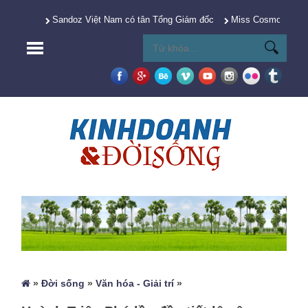
Sandoz Việt Nam có tân Tổng Giám đốc
Miss Cosmo 2025 Y
»
Đời sống
»
Văn hóa - Giải trí
»