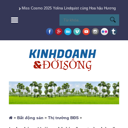
Miss Cosmo 2025 Yolina Lindquist cùng Hoa hậu Hương Giang 
»
Bất động sản
»
Thị trường BĐS
»