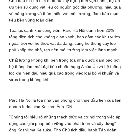
Chủ đầu tư cho biết từ khâu xây dựng đến vận hành, dự án
ưu tiên sử dụng vật liệu có nguồn gốc địa phương, hiệu quả
về năng lượng và thân thiện với môi trường, đảm bảo mục
tiêu bền vững toàn diện.
Tọa lạc cạnh khu công viên, Parc Hà Nội dành hơn 20%
tổng diện tích cho không gian xanh, bao gồm các khu vườn
ngoài trời với hệ thực vật đa dạng, cùng hệ thống cây leo
phủ khắp tòa nhà, tạo nên môi trường làm việc lành mạnh.
Chất lượng không khí bên trong tòa nhà được đảm bảo bởi
hệ thống làm mát đạt tiêu chuẩn hạng A của Úc và hệ thống
lọc khí hiện đại, hiệu quả cao trong việc loại bỏ vi khuẩn và
virus trong không khí.
Parc Hà Nội là toà nhà văn phòng cho thuê đầu tiên của liên
doanh Indochina Kajima. Ảnh: DN
"Chúng tôi hiểu rõ những thách thức và cơ hội trong việc áp
dụng các giải pháp bền vững vào phát triển và xây dựng"
ông Koshijima Keisuke, Phó Chủ tịch điều hành Tập đoàn