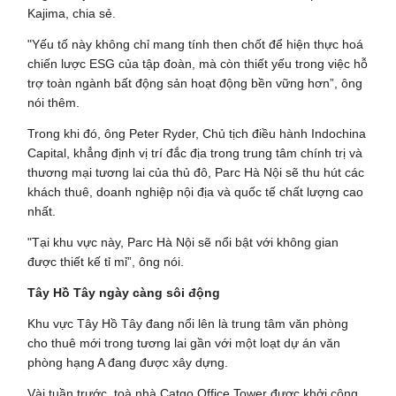
Kajima, chia sẻ.
"Yếu tố này không chỉ mang tính then chốt để hiện thực hoá
chiến lược ESG của tập đoàn, mà còn thiết yếu trong việc hỗ
trợ toàn ngành bất động sản hoạt động bền vững hơn”, ông
nói thêm.
Trong khi đó, ông Peter Ryder, Chủ tịch điều hành Indochina
Capital, khẳng định vị trí đắc địa trong trung tâm chính trị và
thương mại tương lai của thủ đô, Parc Hà Nội sẽ thu hút các
khách thuê, doanh nghiệp nội địa và quốc tế chất lượng cao
nhất.
"Tại khu vực này, Parc Hà Nội sẽ nổi bật với không gian
được thiết kế tỉ mỉ”, ông nói.
Tây Hồ Tây ngày càng sôi động
Khu vực Tây Hồ Tây đang nổi lên là trung tâm văn phòng
cho thuê mới trong tương lai gần với một loạt dự án văn
phòng hạng A đang được xây dựng.
Vài tuần trước, toà nhà Catgo Office Tower được khởi công,