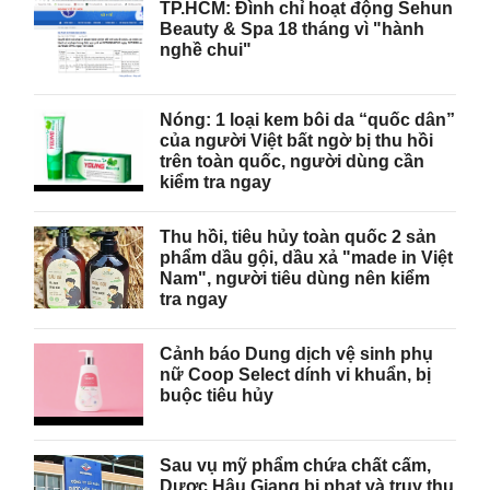
TP.HCM: Đình chỉ hoạt động Sehun
Beauty & Spa 18 tháng vì "hành
nghề chui"
Nóng: 1 loại kem bôi da “quốc dân”
của người Việt bất ngờ bị thu hồi
trên toàn quốc, người dùng cần
kiểm tra ngay
Thu hồi, tiêu hủy toàn quốc 2 sản
phẩm dầu gội, dầu xả "made in Việt
Nam", người tiêu dùng nên kiểm
tra ngay
Cảnh báo Dung dịch vệ sinh phụ
nữ Coop Select dính vi khuẩn, bị
buộc tiêu hủy
Sau vụ mỹ phẩm chứa chất cấm,
Dược Hậu Giang bị phạt và truy thu