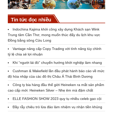
Tin tức đọc nhiều
Indochina Kajima khởi công xây dựng Khách sạn Wink
Trung tâm Cần Thơ, mong muốn thúc đẩy du lịch khu vực
Đồng bằng sông Cửu Long
Vantage nâng cấp Copy Trading với tính năng tùy chỉnh
tỷ lệ chia sẻ lợi nhuận
Khi “người lái đò” chuyển hướng khởi nghiệp làm nhang
Cushman & Wakefield lần đầu phát hành báo cáo về mức
độ hòa nhập của các đô thị Châu Á Thái Bình Dương
Công ty bia hàng đầu thế giới Heineken ra mắt sản phẩm
cao cấp mới: Heineken Silver – Nhẹ êm mà đậm chất
ELLE FASHION SHOW 2023 quy tụ nhiều celeb gạo cội
Đầy rẫy chiêu trò lừa đảo làm nhiệm vụ nhận tiền khủng