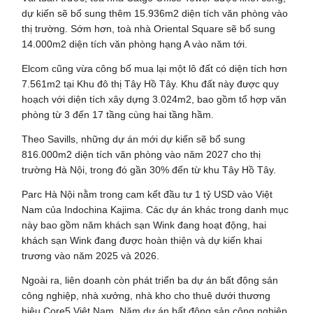
dự kiến sẽ bổ sung thêm 15.936m2 diện tích văn phòng vào
thị trường. Sớm hơn, toà nhà Oriental Square sẽ bổ sung
14.000m2 diện tích văn phòng hạng A vào năm tới.
Elcom cũng vừa công bố mua lại một lô đất có diện tích hơn
7.561m2 tại Khu đô thị Tây Hồ Tây. Khu đất này được quy
hoạch với diện tích xây dựng 3.024m2, bao gồm tổ hợp văn
phòng từ 3 đến 17 tầng cùng hai tầng hầm.
Theo Savills, những dự án mới dự kiến sẽ bổ sung
816.000m2 diện tích văn phòng vào năm 2027 cho thị
trường Hà Nội, trong đó gần 30% đến từ khu Tây Hồ Tây.
Parc Hà Nội nằm trong cam kết đầu tư 1 tỷ USD vào Việt
Nam của Indochina Kajima. Các dự án khác trong danh mục
này bao gồm năm khách sạn Wink đang hoạt động, hai
khách sạn Wink đang được hoàn thiện và dự kiến khai
trương vào năm 2025 và 2026.
Ngoài ra, liên doanh còn phát triển ba dự án bất động sản
công nghiệp, nhà xưởng, nhà kho cho thuê dưới thương
hiệu Core5 Việt Nam. Năm dự án bất động sản công nghiệp