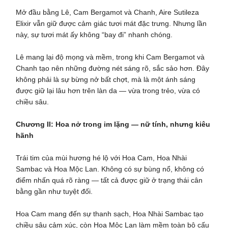
Mở đầu bằng Lê, Cam Bergamot và Chanh, Aire Sutileza
Elixir vẫn giữ được cảm giác tươi mát đặc trưng. Nhưng lần
này, sự tươi mát ấy không “bay đi” nhanh chóng.
Lê mang lại độ mọng và mềm, trong khi Cam Bergamot và
Chanh tạo nên những đường nét sáng rõ, sắc sảo hơn. Đây
không phải là sự bừng nở bất chợt, mà là một ánh sáng
được giữ lại lâu hơn trên làn da — vừa trong trẻo, vừa có
chiều sâu.
Chương II: Hoa nở trong im lặng — nữ tính, nhưng kiêu
hãnh
Trái tim của mùi hương hé lộ với Hoa Cam, Hoa Nhài
Sambac và Hoa Mộc Lan. Không có sự bùng nổ, không có
điểm nhấn quá rõ ràng — tất cả được giữ ở trạng thái cân
bằng gần như tuyệt đối.
Hoa Cam mang đến sự thanh sạch, Hoa Nhài Sambac tạo
chiều sâu cảm xúc, còn Hoa Mộc Lan làm mềm toàn bộ cấu