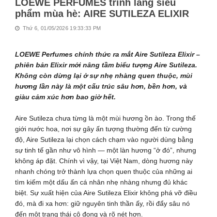
LOEWE PERFUMES trình làng siêu
phẩm mùa hè: AIRE SUTILEZA ELIXIR
Thứ 6, 01/05/2026 19:33:33 PM
LOEWE Perfumes chính thức ra mắt Aire Sutileza Elixir –
phiên bản Elixir mới nâng tầm biểu tượng Aire Sutileza.
Không còn dừng lại ở sự nhẹ nhàng quen thuộc, mùi
hương lần này là một cấu trúc sâu hơn, bền hơn, và
giàu cảm xúc hơn bao giờ hết.
Aire Sutileza chưa từng là một mùi hương ồn ào. Trong thế
giới nước hoa, nơi sự gây ấn tượng thường đến từ cường
độ, Aire Sutileza lại chọn cách chạm vào người dùng bằng
sự tinh tế gần như vô hình — một làn hương “ở đó”, nhưng
không áp đặt. Chính vì vậy, tại Việt Nam, dòng hương này
nhanh chóng trở thành lựa chọn quen thuộc của những ai
tìm kiếm một dấu ấn cá nhân nhẹ nhàng nhưng đủ khác
biệt. Sự xuất hiện của Aire Sutileza Elixir không phá vỡ điều
đó, mà đi xa hơn: giữ nguyên tinh thần ấy, rồi đẩy sâu nó
đến một trạng thái cô đọng và rõ nét hơn.