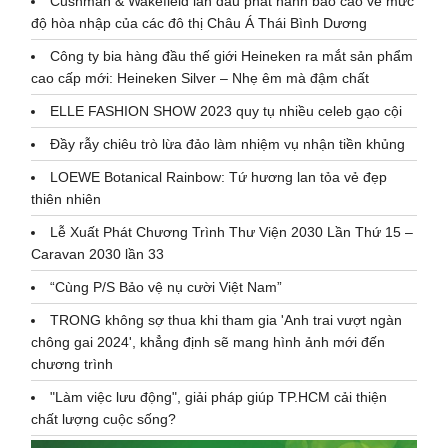
Cushman & Wakefield lần đầu phát hành báo cáo về mức
độ hòa nhập của các đô thị Châu Á Thái Bình Dương
Công ty bia hàng đầu thế giới Heineken ra mắt sản phẩm
cao cấp mới: Heineken Silver – Nhẹ êm mà đậm chất
ELLE FASHION SHOW 2023 quy tụ nhiều celeb gạo cội
Đầy rẫy chiêu trò lừa đảo làm nhiệm vụ nhận tiền khủng
LOEWE Botanical Rainbow: Tứ hương lan tỏa vẻ đẹp
thiên nhiên
Lễ Xuất Phát Chương Trình Thư Viện 2030 Lần Thứ 15 –
Caravan 2030 lần 33
“Cùng P/S Bảo vệ nụ cười Việt Nam”
TRONG không sợ thua khi tham gia 'Anh trai vượt ngàn
chông gai 2024', khẳng định sẽ mang hình ảnh mới đến
chương trình
"Làm việc lưu động", giải pháp giúp TP.HCM cải thiện
chất lượng cuộc sống?