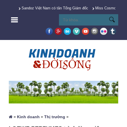
Sandoz Việt Nam có tân Tổng Giám đốc
Miss Cosmo 2025 Y
»
Kinh doanh
»
Thị trường
»