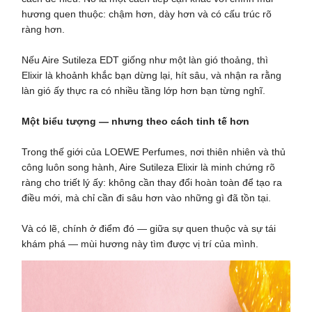
hương quen thuộc: chậm hơn, dày hơn và có cấu trúc rõ
ràng hơn.
Nếu Aire Sutileza EDT giống như một làn gió thoảng, thì
Elixir là khoảnh khắc bạn dừng lại, hít sâu, và nhận ra rằng
làn gió ấy thực ra có nhiều tầng lớp hơn bạn từng nghĩ.
Một biểu tượng — nhưng theo cách tinh tế hơn
Trong thế giới của LOEWE Perfumes, nơi thiên nhiên và thủ
công luôn song hành, Aire Sutileza Elixir là minh chứng rõ
ràng cho triết lý ấy: không cần thay đổi hoàn toàn để tạo ra
điều mới, mà chỉ cần đi sâu hơn vào những gì đã tồn tại.
Và có lẽ, chính ở điểm đó — giữa sự quen thuộc và sự tái
khám phá — mùi hương này tìm được vị trí của mình.