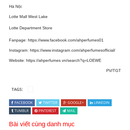
Hà Nội:
Lotte Mall West Lake
Lotte Department Store
Fanpage:
https://www.facebook.com/ahperfumes01
Instagram:
https://www.instagram.com/ahperfumesofficial/
Website:
https://ahperfumes.vn/search?q=LOEWE
PV/TGT
TAGS:
FACEBOOK
TWITTER
GOOGLE+
LINKEDIN
TUMBLR
PINTEREST
MAIL
Bài viết cùng danh mục