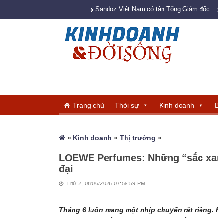
Sandoz Việt Nam có tân Tổng Giám đốc
Trang chủ
Thời sự
Kinh doanh
B
»
Kinh doanh
»
Thị trường
»
LOEWE Perfumes: Những “sắc xan
đại
Thứ 2, 08/06/2026 07:59:59 PM
Tháng 6 luôn mang một nhịp chuyển rất riêng.