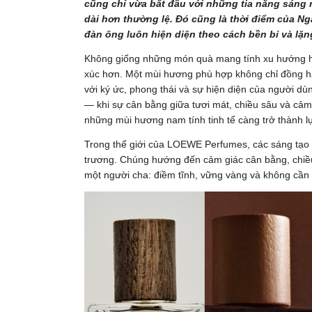
cũng chỉ vừa bắt đầu với những tia nắng sáng
dài hơn thường lệ. Đó cũng là thời điểm của N
đàn ông luôn hiện diện theo cách bền bỉ và lặn
Không giống những món quà mang tính xu hướng ha
xúc hơn. Một mùi hương phù hợp không chỉ đồng hà
với ký ức, phong thái và sự hiện diện của người dùn
— khi sự cân bằng giữa tươi mát, chiều sâu và cảm
những mùi hương nam tính tinh tế càng trở thành 
Trong thế giới của LOEWE Perfumes, các sáng tạo
trương. Chúng hướng đến cảm giác cân bằng, chiều
một người cha: điềm tĩnh, vững vàng và không cần 