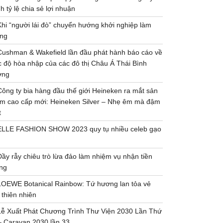
h tỷ lệ chia sẻ lợi nhuận
Khi “người lái đò” chuyển hướng khởi nghiệp làm
ng
Cushman & Wakefield lần đầu phát hành báo cáo về
 độ hòa nhập của các đô thị Châu Á Thái Bình
ơng
Công ty bia hàng đầu thế giới Heineken ra mắt sản
m cao cấp mới: Heineken Silver – Nhẹ êm mà đậm
t
ELLE FASHION SHOW 2023 quy tụ nhiều celeb gạo
Đầy rẫy chiêu trò lừa đảo làm nhiệm vụ nhận tiền
ng
LOEWE Botanical Rainbow: Tứ hương lan tỏa vẻ
 thiên nhiên
Lễ Xuất Phát Chương Trình Thư Viện 2030 Lần Thứ
– Caravan 2030 lần 33