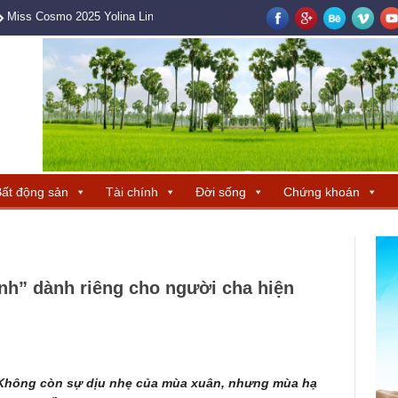
Miss Cosmo 2025 Yolina Lindquist cùng Hoa hậu Hương Giang tìm ra ba 
ất động sản
Tài chính
Đời sống
Chứng khoán
h” dành riêng cho người cha hiện
 Không còn sự dịu nhẹ của mùa xuân, nhưng mùa hạ