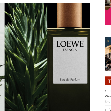
T
Win
khu