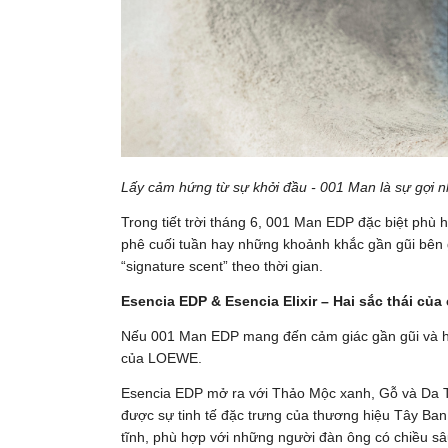
Lấy cảm hứng từ sự khởi đầu - 001 Man là sự gợi 
Trong tiết trời tháng 6, 001 Man EDP đặc biệt phù
phê cuối tuần hay những khoảnh khắc gần gũi bên 
“signature scent” theo thời gian.
Esencia EDP & Esencia Elixir – Hai sắc thái của
Nếu 001 Man EDP mang đến cảm giác gần gũi và hiện
của LOEWE.
Esencia EDP mở ra với Thảo Mộc xanh, Gỗ và Da T
được sự tinh tế đặc trưng của thương hiệu Tây Ba
tĩnh, phù hợp với những người đàn ông có chiều sâ