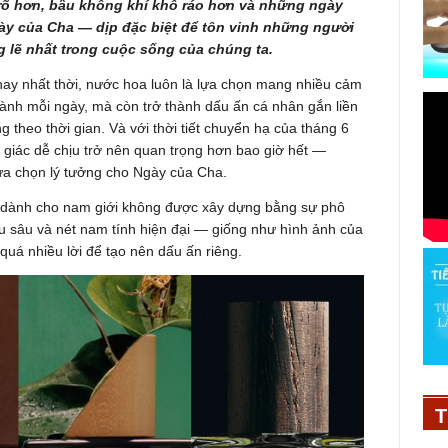
 rõ hơn, bầu không khí khô ráo hơn và những ngày
gày của Cha — dịp đặc biệt để tôn vinh những người
g lẽ nhất trong cuộc sống của chúng ta.
y nhất thời, nước hoa luôn là lựa chọn mang nhiều cảm
nh mỗi ngày, mà còn trở thành dấu ấn cá nhân gắn liền
g theo thời gian. Và với thời tiết chuyển hạ của tháng 6
 giác dễ chịu trở nên quan trọng hơn bao giờ hết —
lựa chọn lý tưởng cho Ngày của Cha.
 dành cho nam giới không được xây dựng bằng sự phô
 sâu và nét nam tính hiện đại — giống như hình ảnh của
quá nhiều lời để tạo nên dấu ấn riêng.
T