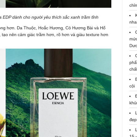
chỉn
a EDP dành cho người yêu thích sắc xanh trầm tĩnh
nha
ô đọng hơn. Da Thuộc, Hoắc Hương, Cỏ Hương Bài và Hổ
tạo nên cảm giác trầm hơn, rõ hơn và giàu texture hơn
mức
Dư
phẩ
chấ
cội
khủ
đẹp
15 