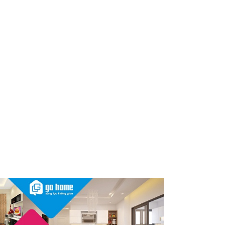
Nóng: 1 loại kem bôi da “quốc
dân” của người Việt bất ngờ bị
thu hồi trên toàn quốc, người
dùng cần kiểm tra ngay
Thu hồi, tiêu hủy toàn quốc 2
sản phẩm dầu gội, dầu xả
"made in Việt Nam", người tiêu
dùng nên kiểm tra ngay
Cảnh báo Dung dịch vệ sinh
phụ nữ Coop Select dính vi
khuẩn, bị buộc tiêu hủy