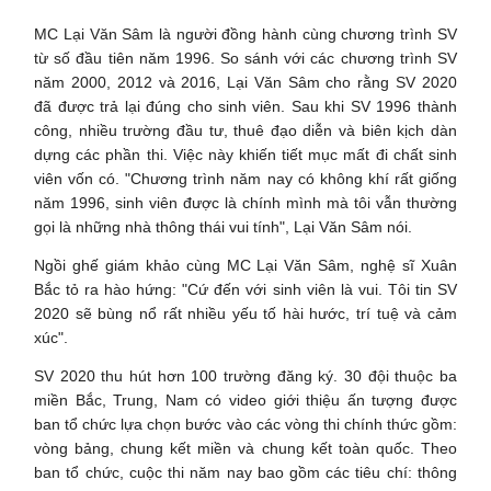
MC Lại Văn Sâm là người đồng hành cùng chương trình SV
từ số đầu tiên năm 1996. So sánh với các chương trình SV
năm 2000, 2012 và 2016, Lại Văn Sâm cho rằng SV 2020
đã được trả lại đúng cho sinh viên. Sau khi SV 1996 thành
công, nhiều trường đầu tư, thuê đạo diễn và biên kịch dàn
dựng các phần thi. Việc này khiến tiết mục mất đi chất sinh
viên vốn có. "Chương trình năm nay có không khí rất giống
năm 1996, sinh viên được là chính mình mà tôi vẫn thường
gọi là những nhà thông thái vui tính", Lại Văn Sâm nói.
Ngồi ghế giám khảo cùng MC Lại Văn Sâm, nghệ sĩ Xuân
Bắc tỏ ra hào hứng: "Cứ đến với sinh viên là vui. Tôi tin SV
2020 sẽ bùng nổ rất nhiều yếu tố hài hước, trí tuệ và cảm
xúc".
SV 2020 thu hút hơn 100 trường đăng ký. 30 đội thuộc ba
miền Bắc, Trung, Nam có video giới thiệu ấn tượng được
ban tổ chức lựa chọn bước vào các vòng thi chính thức gồm:
vòng bảng, chung kết miền và chung kết toàn quốc. Theo
ban tổ chức, cuộc thi năm nay bao gồm các tiêu chí: thông