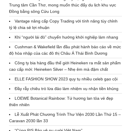
Trung tâm Cần Thơ, mong muốn thúc đẩy du lịch khu vực
Đồng bằng sông Cửu Long
Vantage nâng cấp Copy Trading với tính năng tùy chỉnh
tỷ lệ chia sẻ lợi nhuận
Khi “người lái đò” chuyển hướng khởi nghiệp làm nhang
Cushman & Wakefield lần đầu phát hành báo cáo về mức
độ hòa nhập của các đô thị Châu Á Thái Bình Dương
Công ty bia hàng đầu thế giới Heineken ra mắt sản phẩm
cao cấp mới: Heineken Silver – Nhẹ êm mà đậm chất
ELLE FASHION SHOW 2023 quy tụ nhiều celeb gạo cội
Đầy rẫy chiêu trò lừa đảo làm nhiệm vụ nhận tiền khủng
LOEWE Botanical Rainbow: Tứ hương lan tỏa vẻ đẹp
thiên nhiên
Lễ Xuất Phát Chương Trình Thư Viện 2030 Lần Thứ 15 –
Caravan 2030 lần 33
“Cùng P/S Bảo vệ nụ cười Việt Nam”