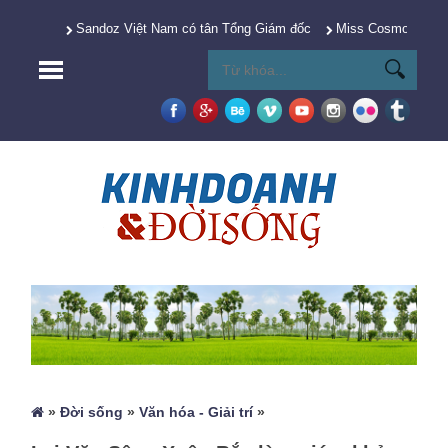
Sandoz Việt Nam có tân Tổng Giám đốc
Miss Cosmo 2025 Y
»
Đời sống
»
Văn hóa - Giải trí
»