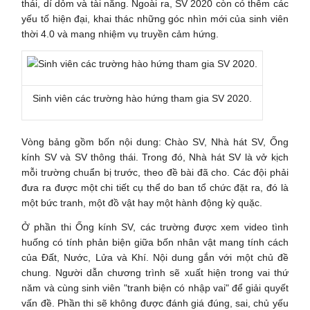
thái, dí dỏm và tài năng. Ngoài ra, SV 2020 còn có thêm các
yếu tố hiện đại, khai thác những góc nhìn mới của sinh viên
thời 4.0 và mang nhiệm vụ truyền cảm hứng.
Sinh viên các trường hào hứng tham gia SV 2020.
Vòng bảng gồm bốn nội dung: Chào SV, Nhà hát SV, Ống
kính SV và SV thông thái. Trong đó, Nhà hát SV là vở kịch
mỗi trường chuẩn bị trước, theo đề bài đã cho. Các đội phải
đưa ra được một chi tiết cụ thể do ban tổ chức đặt ra, đó là
một bức tranh, một đồ vật hay một hành động kỳ quặc.
Ở phần thi Ống kính SV, các trường được xem video tình
huống có tính phản biện giữa bốn nhân vật mang tính cách
của Đất, Nước, Lửa và Khí. Nội dung gắn với một chủ đề
chung. Người dẫn chương trình sẽ xuất hiện trong vai thứ
năm và cùng sinh viên "tranh biện có nhập vai" để giải quyết
vấn đề. Phần thi sẽ không được đánh giá đúng, sai, chủ yếu