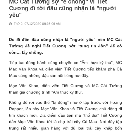
MC Cát Tường sợ "ế chồng" vì Tiết
Cương đi tới đâu cũng nhận là "người
yêu"
Thứ 2, 07/12/2020 09:16:06 AM
Do đi đến đâu cũng nhận là "người yêu" nên MC Cát
Tường đề nghị Tiết Cương bớt “tung tin đồn” để cô
còn… lấy chồng.
Tiếp tục đồng hành cùng chuyến xe "Ẩm thực kỳ thú", MC
Mạc Văn Khoa và diễn viên Tiết Cương tiếp khám phá Cà
Mau cùng những đặc sản nổi tiếng nơi đây.
Mạc Văn Khoa, diễn viên Tiết Cương và MC Cát Tường
tham gia chương trình "Ẩm thực kỳ thú".
Không để rơi vào thế “bị động” như ở tập trước với Hoàng
Rapper, lần này Mạc Văn Khoa và Tiết Cương chủ động đi
tìm khách mời. Địa điểm đầu tiên mà “thổ địa” Tiết Cương
dẫn Mạc Văn Khoa tới là chợ trái cây Cà Mau. Nơi đây tập
trung rất nhiều gian hàng với đủ loại trái cây khắp bốn