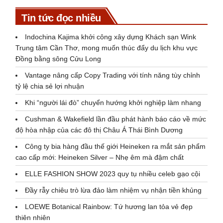
Tin tức đọc nhiều
Indochina Kajima khởi công xây dựng Khách sạn Wink
Trung tâm Cần Thơ, mong muốn thúc đẩy du lịch khu vực
Đồng bằng sông Cửu Long
Vantage nâng cấp Copy Trading với tính năng tùy chỉnh
tỷ lệ chia sẻ lợi nhuận
Khi “người lái đò” chuyển hướng khởi nghiệp làm nhang
Cushman & Wakefield lần đầu phát hành báo cáo về mức
độ hòa nhập của các đô thị Châu Á Thái Bình Dương
Công ty bia hàng đầu thế giới Heineken ra mắt sản phẩm
cao cấp mới: Heineken Silver – Nhẹ êm mà đậm chất
ELLE FASHION SHOW 2023 quy tụ nhiều celeb gạo cội
Đầy rẫy chiêu trò lừa đảo làm nhiệm vụ nhận tiền khủng
LOEWE Botanical Rainbow: Tứ hương lan tỏa vẻ đẹp
thiên nhiên