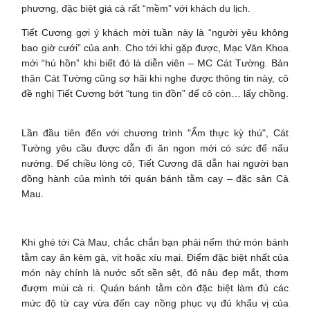
phương, đặc biệt giá cả rất “mềm” với khách du lịch.
Tiết Cương gợi ý khách mời tuần này là “người yêu không
bao giờ cưới” của anh. Cho tới khi gặp được, Mạc Văn Khoa
mới “hú hồn” khi biết đó là diễn viên – MC Cát Tường. Bản
thân Cát Tường cũng sợ hãi khi nghe được thông tin này, cô
đề nghị Tiết Cương bớt “tung tin đồn” để cô còn… lấy chồng.
Lần đầu tiên đến với chương trình "Ẩm thực kỳ thú", Cát
Tường yêu cầu được dẫn đi ăn ngon mới có sức để nấu
nướng. Để chiều lòng cô, Tiết Cương đã dẫn hai người bạn
đồng hành của mình tới quán bánh tằm cay – đặc sản Cà
Mau.
Khi ghé tới Cà Mau, chắc chắn bạn phải nếm thử món bánh
tằm cay ăn kèm gà, vịt hoặc xíu mại. Điểm đặc biệt nhất của
món này chính là nước sốt sền sệt, đỏ nâu đẹp mắt, thơm
đượm mùi cà ri. Quán bánh tằm còn đặc biệt làm đủ các
mức độ từ cay vừa đến cay nồng phục vụ đủ khẩu vị của