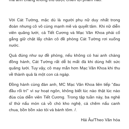
Với Cát Tường, mặc dù là người phụ nữ duy nhất trong
đoàn nhưng cô vô cùng mạnh mẽ và quyết tâm. Khi nữ diễn
viên quăng lưới, cả Tiết Cương và Mạc Văn Khoa phải cố
gắng giữ chặt lấy chân cô đề phòng Cát Tường rơi xuống
nước.
Quả đúng như sự đề phòng, nếu không có hai anh chàng
đồng hành, Cát Tường rất dễ bị mất đà khi dùng hết sức
quăng lưới. Tuy vậy, cô may mắn hơn Mạc Văn Khoa khi thu
về thành quả là một con cá ngáp.
Đồng hành cùng đàn anh, MC Mạc Văn Khoa liên tiếp “đau
đầu rối trí” vì sự hoạt ngôn, không biết lúc nào thật lúc nào
đùa của diễn viên Tiết Cương. Trong tập tuần này, ba nghệ
sĩ thử nấu món cá vồ chó kho nghệ, cá chẽm nấu canh
chua, bồn bồn xào tỏi và bánh tôm. /.
Hải Âu/Theo Văn hóa