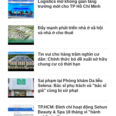
Logistics mở không gian tăng
trưởng mới cho TP Hồ Chí Minh
Đẩy mạnh phát triển nhà ở xã hội
và nhà ở cho thuê
Tin vui cho hàng trăm nghìn cư
dân: Chính thức bỏ đề xuất sở hữu
chung cư có thời hạn
Sai phạm tại Phòng khám Da liễu
Selena: Bác sĩ phụ trách và "bác sĩ
giả" cùng bị xử phạt
TP.HCM: Đình chỉ hoạt động Sehun
Beauty & Spa 18 tháng vì "hành