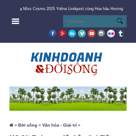
Miss Cosmo 2025 Yolina Lindquist cùng Hoa hậu Hương Giang 
»
Đời sống
»
Văn hóa - Giải trí
»