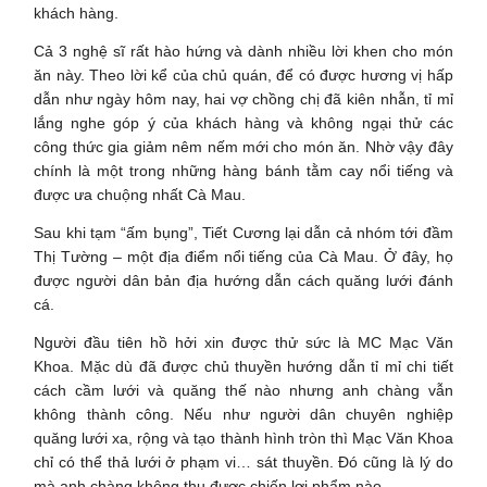
khách hàng.
Cả 3 nghệ sĩ rất hào hứng và dành nhiều lời khen cho món
ăn này. Theo lời kể của chủ quán, để có được hương vị hấp
dẫn như ngày hôm nay, hai vợ chồng chị đã kiên nhẫn, tỉ mỉ
lắng nghe góp ý của khách hàng và không ngại thử các
công thức gia giảm nêm nếm mới cho món ăn. Nhờ vậy đây
chính là một trong những hàng bánh tằm cay nổi tiếng và
được ưa chuộng nhất Cà Mau.
Sau khi tạm “ấm bụng”, Tiết Cương lại dẫn cả nhóm tới đầm
Thị Tường – một địa điểm nổi tiếng của Cà Mau. Ở đây, họ
được người dân bản địa hướng dẫn cách quăng lưới đánh
cá.
Người đầu tiên hồ hởi xin được thử sức là MC Mạc Văn
Khoa. Mặc dù đã được chủ thuyền hướng dẫn tỉ mỉ chi tiết
cách cầm lưới và quăng thế nào nhưng anh chàng vẫn
không thành công. Nếu như người dân chuyên nghiệp
quăng lưới xa, rộng và tạo thành hình tròn thì Mạc Văn Khoa
chỉ có thể thả lưới ở phạm vi… sát thuyền. Đó cũng là lý do
mà anh chàng không thu được chiến lợi phẩm nào.