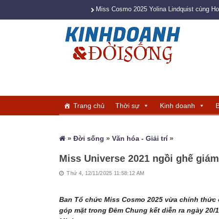
Miss Cosmo 2025 Yolina Lindquist cùng H
Trang chủ
Thời sự
Kinh doanh
B
»
Đời sống
»
Văn hóa - Giải trí
»
Miss Universe 2021 ngồi ghế giá
Thứ 4, 12/11/2025 11:58:12 AM
Ban Tổ chức Miss Cosmo 2025 vừa chính thức 
góp mặt trong Đêm Chung kết diễn ra ngày 20/1