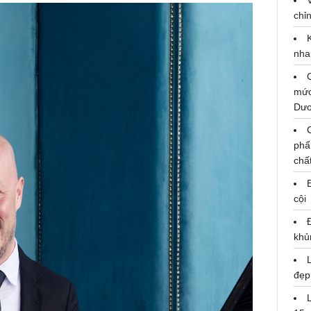
chỉn
nha
mức
Dư
phẩ
chấ
cội
khủ
đẹp