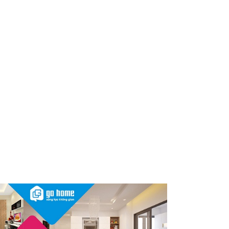
dùng cần kiểm tra ngay
Thu hồi, tiêu hủy toàn quốc 2
sản phẩm dầu gội, dầu xả
"made in Việt Nam", người tiêu
dùng nên kiểm tra ngay
Cảnh báo Dung dịch vệ sinh
phụ nữ Coop Select dính vi
khuẩn, bị buộc tiêu hủy
Sau vụ mỹ phẩm chứa chất
cấm, Dược Hậu Giang bị phạt
và truy thu thuế hơn 10 tỷ
đồng