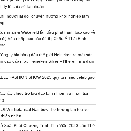
Vantage nâng cấp Copy Trading với tính năng tùy
h tỷ lệ chia sẻ lợi nhuận
Khi “người lái đò” chuyển hướng khởi nghiệp làm
ng
Cushman & Wakefield lần đầu phát hành báo cáo về
 độ hòa nhập của các đô thị Châu Á Thái Bình
ơng
Công ty bia hàng đầu thế giới Heineken ra mắt sản
m cao cấp mới: Heineken Silver – Nhẹ êm mà đậm
t
ELLE FASHION SHOW 2023 quy tụ nhiều celeb gạo
Đầy rẫy chiêu trò lừa đảo làm nhiệm vụ nhận tiền
ng
LOEWE Botanical Rainbow: Tứ hương lan tỏa vẻ
 thiên nhiên
Lễ Xuất Phát Chương Trình Thư Viện 2030 Lần Thứ