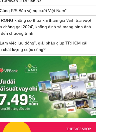
– Caravan 2030 lần 33
“Cùng P/S Bảo vệ nụ cười Việt Nam”
TRONG không sợ thua khi tham gia 'Anh trai vượt
n chông gai 2024', khẳng định sẽ mang hình ảnh
 đến chương trình
"Làm việc lưu động", giải pháp giúp TP.HCM cải
ện chất lượng cuộc sống?