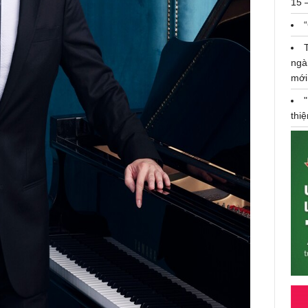
15 
ngà
mới
thi