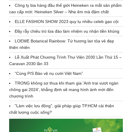
Công ty bia hàng đầu thế giới Heineken ra mắt sản phẩm
cao cấp mới: Heineken Silver – Nhẹ êm mà đậm chất
ELLE FASHION SHOW 2023 quy tụ nhiều celeb gạo cội
Đầy rẫy chiêu trò lừa đảo làm nhiệm vụ nhận tiền khủng
LOEWE Botanical Rainbow: Tứ hương lan tỏa vẻ đẹp
thiên nhiên
Lễ Xuất Phát Chương Trình Thư Viện 2030 Lần Thứ 15 –
Caravan 2030 lần 33
“Cùng P/S Bảo vệ nụ cười Việt Nam”
TRONG không sợ thua khi tham gia 'Anh trai vượt ngàn
chông gai 2024', khẳng định sẽ mang hình ảnh mới đến
chương trình
"Làm việc lưu động", giải pháp giúp TP.HCM cải thiện
chất lượng cuộc sống?