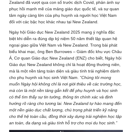
Zealand đã vượt qua con số trước dịch Covid, phản ánh sự
phục hồi mạnh mẽ của mảng giáo dục quốc tế, và sự quan
tâm ngày càng lớn của phụ huynh và người học Việt Nam
đối với các bậc học khác nhau tại New Zealand.
Ngày hội Giáo dục New Zealand 2025 mang ý nghĩa đặc
biệt khi diễn ra đúng dịp kỷ niệm 50 năm thiết lập quan hệ
ngoại giao giữa Việt Nam và New Zealand. Trong bài phát
biểu khai mạc, ông Ben Burrowes – Giám đốc khu vực Châu
Á, Cơ quan Giáo dục New Zealand (ENZ) cho biết, Ngày hội
Giáo dục New Zealand không chỉ là hoạt động thường niên,
mà là một nền tảng toàn diện và giàu tính trải nghiệm dành
cho phụ huynh và học sinh Việt Nam.
“Chúng tôi mong
muốn Ngày hội không chỉ là nơi giới thiệu về các trường học,
mà còn là một nền tảng gắn kết để phụ huynh và học sinh
có thể tìm thấy sự tin tưởng, thông tin chính xác và định
hướng rõ ràng cho tương lai. New Zealand tự hào mang đến
một nền giáo dục chất lượng, chú trọng phát triển kỹ năng
cho thế hệ toàn cầu, đồng thời xây dựng trải nghiệm học tập
an toàn, đa dạng và giàu tính hỗ trợ cho mọi du học sinh.”