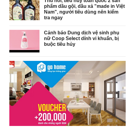
Thu hồi, tiêu hủy toàn quốc 2 sản
phẩm dầu gội, dầu xả "made in Việt
Nam", người tiêu dùng nên kiểm
tra ngay
Cảnh báo Dung dịch vệ sinh phụ
nữ Coop Select dính vi khuẩn, bị
buộc tiêu hủy