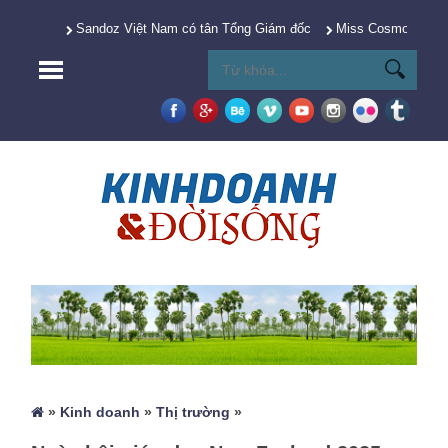
Sandoz Việt Nam có tân Tổng Giám đốc
Miss Cosmo 2025 Y
»
Kinh doanh
»
Thị trường
»