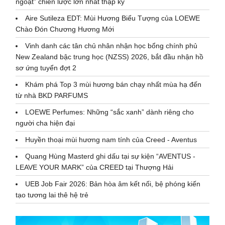
ngoặt” chiến lược lớn nhất thập kỷ
Aire Sutileza EDT: Mùi Hương Biểu Tượng của LOEWE
Chào Đón Chương Hương Mới
Vinh danh các tân chủ nhân nhận học bổng chính phủ
New Zealand bậc trung học (NZSS) 2026, bắt đầu nhận hồ
sơ ứng tuyển đợt 2
Khám phá Top 3 mùi hương bán chạy nhất mùa hạ đến
từ nhà BKD PARFUMS
LOEWE Perfumes: Những “sắc xanh” dành riêng cho
người cha hiện đại
Huyền thoại mùi hương nam tính của Creed - Aventus
Quang Hùng Masterd ghi dấu tại sự kiện “AVENTUS -
LEAVE YOUR MARK” của CREED tại Thượng Hải
UEB Job Fair 2026: Bản hòa âm kết nối, bệ phóng kiến
tạo tương lai thê hệ trẻ