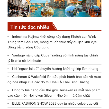
Tin tức đọc nhiều
Indochina Kajima khởi công xây dựng Khách sạn Wink
Trung tâm Cần Thơ, mong muốn thúc đẩy du lịch khu vực
Đồng bằng sông Cửu Long
Vantage nâng cấp Copy Trading với tính năng tùy chỉnh
tỷ lệ chia sẻ lợi nhuận
Khi “người lái đò” chuyển hướng khởi nghiệp làm nhang
Cushman & Wakefield lần đầu phát hành báo cáo về mức
độ hòa nhập của các đô thị Châu Á Thái Bình Dương
Công ty bia hàng đầu thế giới Heineken ra mắt sản phẩm
cao cấp mới: Heineken Silver – Nhẹ êm mà đậm chất
ELLE FASHION SHOW 2023 quy tụ nhiều celeb gạo cội