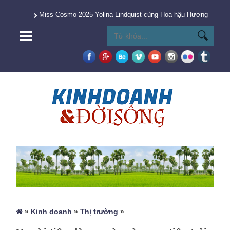
Miss Cosmo 2025 Yolina Lindquist cùng Hoa hậu Hương Giang 
»
Kinh doanh
»
Thị trường
»