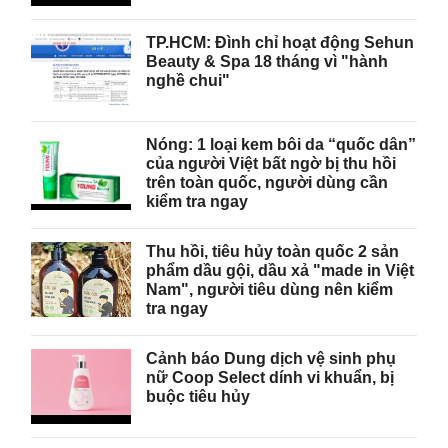
TP.HCM: Đình chỉ hoạt động Sehun
Beauty & Spa 18 tháng vì "hành
nghề chui"
Nóng: 1 loại kem bôi da “quốc dân”
của người Việt bất ngờ bị thu hồi
trên toàn quốc, người dùng cần
kiểm tra ngay
Thu hồi, tiêu hủy toàn quốc 2 sản
phẩm dầu gội, dầu xả "made in Việt
Nam", người tiêu dùng nên kiểm
tra ngay
Cảnh báo Dung dịch vệ sinh phụ
nữ Coop Select dính vi khuẩn, bị
buộc tiêu hủy