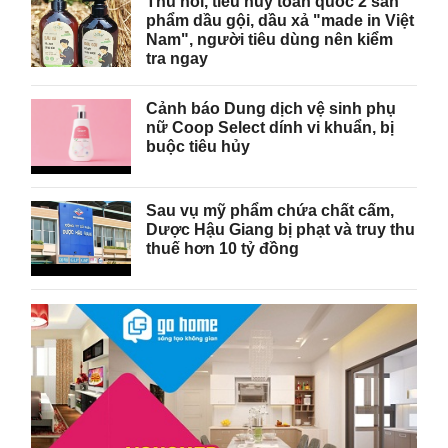
Thu hồi, tiêu hủy toàn quốc 2 sản
phẩm dầu gội, dầu xả "made in Việt
Nam", người tiêu dùng nên kiểm
tra ngay
Cảnh báo Dung dịch vệ sinh phụ
nữ Coop Select dính vi khuẩn, bị
buộc tiêu hủy
Sau vụ mỹ phẩm chứa chất cấm,
Dược Hậu Giang bị phạt và truy thu
thuế hơn 10 tỷ đồng