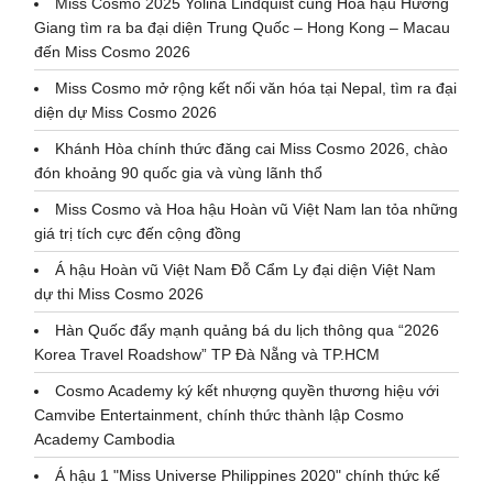
Miss Cosmo 2025 Yolina Lindquist cùng Hoa hậu Hương
Giang tìm ra ba đại diện Trung Quốc – Hong Kong – Macau
đến Miss Cosmo 2026
Miss Cosmo mở rộng kết nối văn hóa tại Nepal, tìm ra đại
diện dự Miss Cosmo 2026
Khánh Hòa chính thức đăng cai Miss Cosmo 2026, chào
đón khoảng 90 quốc gia và vùng lãnh thổ
Miss Cosmo và Hoa hậu Hoàn vũ Việt Nam lan tỏa những
giá trị tích cực đến cộng đồng
Á hậu Hoàn vũ Việt Nam Đỗ Cẩm Ly đại diện Việt Nam
dự thi Miss Cosmo 2026
Hàn Quốc đẩy mạnh quảng bá du lịch thông qua “2026
Korea Travel Roadshow” TP Đà Nẵng và TP.HCM
Cosmo Academy ký kết nhượng quyền thương hiệu với
Camvibe Entertainment, chính thức thành lập Cosmo
Academy Cambodia
Á hậu 1 "Miss Universe Philippines 2020" chính thức kế