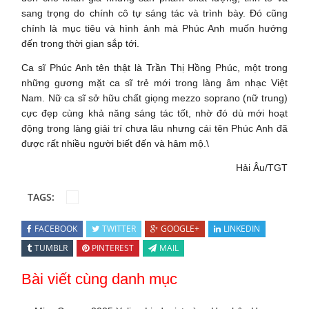
sang trọng do chính cô tự sáng tác và trình bày. Đó cũng
chính là mục tiêu và hình ảnh mà Phúc Anh muốn hướng
đến trong thời gian sắp tới.
Ca sĩ Phúc Anh tên thật là Trần Thị Hồng Phúc, một trong
những gương mặt ca sĩ trẻ mới trong làng âm nhạc Việt
Nam. Nữ ca sĩ sở hữu chất giọng mezzo soprano (nữ trung)
cực đẹp cùng khả năng sáng tác tốt, nhờ đó dù mới hoạt
động trong làng giải trí chưa lâu nhưng cái tên Phúc Anh đã
được rất nhiều người biết đến và hâm mộ.\
Hải Âu/TGT
TAGS:
FACEBOOK
TWITTER
GOOGLE+
LINKEDIN
TUMBLR
PINTEREST
MAIL
Bài viết cùng danh mục