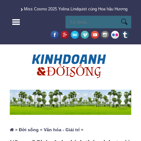
Miss Cosmo 2025 Yolina Lindquist cùng Hoa hậu Hương Giang 
»
Đời sống
»
Văn hóa - Giải trí
»