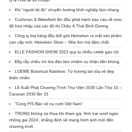
Khi “người lái đò” chuyển hướng khởi nghiệp làm nhang
Cushman & Wakefield lần đầu phát hành báo cáo về mức
độ hòa nhập của các đô thị Châu Á Thái Bình Dương
Công ty bia hàng đầu thế giới Heineken ra mắt sản phẩm
cao cấp mới: Heineken Silver – Nhẹ êm mà đậm chất
ELLE FASHION SHOW 2023 quy tụ nhiều celeb gạo cội
Đầy rẫy chiêu trò lừa đảo làm nhiệm vụ nhận tiền khủng
LOEWE Botanical Rainbow: Tứ hương lan tỏa vẻ đẹp
thiên nhiên
Lễ Xuất Phát Chương Trình Thư Viện 2030 Lần Thứ 15 –
Caravan 2030 lần 33
“Cùng P/S Bảo vệ nụ cười Việt Nam”
TRONG không sợ thua khi tham gia 'Anh trai vượt ngàn
chông gai 2024', khẳng định sẽ mang hình ảnh mới đến
chương trình