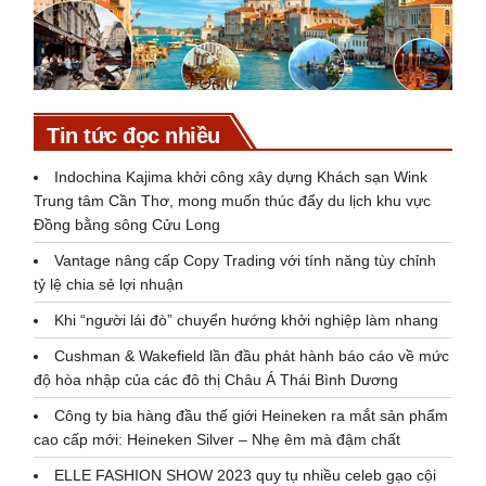
Tin tức đọc nhiều
Indochina Kajima khởi công xây dựng Khách sạn Wink
Trung tâm Cần Thơ, mong muốn thúc đẩy du lịch khu vực
Đồng bằng sông Cửu Long
Vantage nâng cấp Copy Trading với tính năng tùy chỉnh
tỷ lệ chia sẻ lợi nhuận
Khi “người lái đò” chuyển hướng khởi nghiệp làm nhang
Cushman & Wakefield lần đầu phát hành báo cáo về mức
độ hòa nhập của các đô thị Châu Á Thái Bình Dương
Công ty bia hàng đầu thế giới Heineken ra mắt sản phẩm
cao cấp mới: Heineken Silver – Nhẹ êm mà đậm chất
ELLE FASHION SHOW 2023 quy tụ nhiều celeb gạo cội