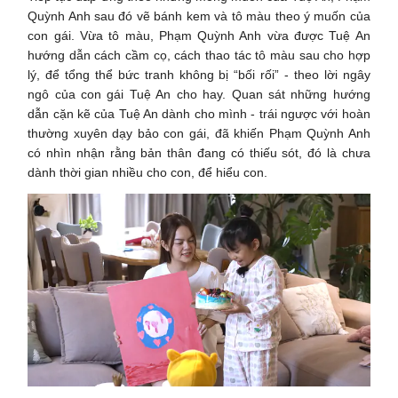
Quỳnh Anh sau đó vẽ bánh kem và tô màu theo ý muốn của
con gái. Vừa tô màu, Phạm Quỳnh Anh vừa được Tuệ An
hướng dẫn cách cầm cọ, cách thao tác tô màu sau cho hợp
lý, để tổng thể bức tranh không bị “bối rối” - theo lời ngây
ngô của con gái Tuệ An cho hay. Quan sát những hướng
dẫn cặn kẽ của Tuệ An dành cho mình - trái ngược với hoàn
thường xuyên dạy bảo con gái, đã khiến Phạm Quỳnh Anh
có nhìn nhận rằng bản thân đang có thiếu sót, đó là chưa
dành thời gian nhiều cho con, để hiểu con.