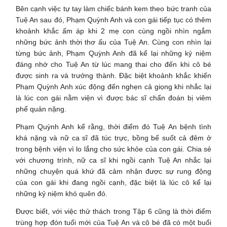
Bên cạnh việc tự tay làm chiếc bánh kem theo bức tranh của
Tuệ An sau đó, Phạm Quỳnh Anh và con gái tiếp tục có thêm
khoảnh khắc ấm áp khi 2 mẹ con cùng ngồi nhìn ngắm
những bức ảnh thời thơ ấu của Tuệ An. Cùng con nhìn lại
từng bức ảnh, Phạm Quỳnh Anh đã kể lại những kỷ niệm
đáng nhớ cho Tuệ An từ lúc mang thai cho đến khi cô bé
được sinh ra và trưởng thành. Đặc biệt khoảnh khắc khiến
Phạm Quỳnh Anh xúc động đến nghẹn cả giọng khi nhắc lại
là lúc con gái nằm viện vì được bác sĩ chẩn đoán bị viêm
phế quản nặng.
Phạm Quỳnh Anh kể rằng, thời điểm đó Tuệ An bệnh tình
khá nặng và nữ ca sĩ đã túc trực, bồng bế suốt cả đêm ở
trong bệnh viện vì lo lắng cho sức khỏe của con gái. Chia sẻ
với chương trình, nữ ca sĩ khi ngồi cạnh Tuệ An nhắc lại
những chuyện quá khứ đã cảm nhận được sự rung động
của con gái khi đang ngồi cạnh, đặc biệt là lúc cô kể lại
những kỷ niệm khó quên đó.
Được biết, với việc thử thách trong Tập 6 cũng là thời điểm
trùng hợp đón tuổi mới của Tuệ An và cô bé đã có một buổi