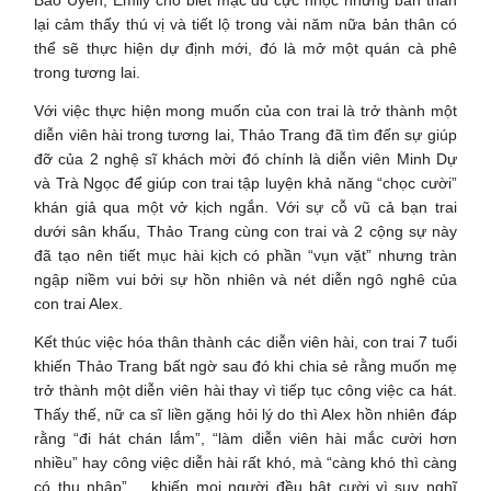
Bảo Uyên, Emily cho biết mặc dù cực nhọc nhưng bản thân
lại cảm thấy thú vị và tiết lộ trong vài năm nữa bản thân có
thể sẽ thực hiện dự định mới, đó là mở một quán cà phê
trong tương lai.
Với việc thực hiện mong muốn của con trai là trở thành một
diễn viên hài trong tương lai, Thảo Trang đã tìm đến sự giúp
đỡ của 2 nghệ sĩ khách mời đó chính là diễn viên Minh Dự
và Trà Ngọc để giúp con trai tập luyện khả năng “chọc cười”
khán giả qua một vở kịch ngắn. Với sự cỗ vũ cả bạn trai
dưới sân khấu, Thảo Trang cùng con trai và 2 cộng sự này
đã tạo nên tiết mục hài kịch có phần “vụn vặt” nhưng tràn
ngập niềm vui bởi sự hồn nhiên và nét diễn ngô nghê của
con trai Alex.
Kết thúc việc hóa thân thành các diễn viên hài, con trai 7 tuổi
khiến Thảo Trang bất ngờ sau đó khi chia sẻ rằng muốn mẹ
trở thành một diễn viên hài thay vì tiếp tục công việc ca hát.
Thấy thế, nữ ca sĩ liền gặng hỏi lý do thì Alex hồn nhiên đáp
rằng “đi hát chán lắm”, “làm diễn viên hài mắc cười hơn
nhiều” hay công việc diễn hài rất khó, mà “càng khó thì càng
có thu nhập”,... khiến mọi người đều bật cười vì suy nghĩ