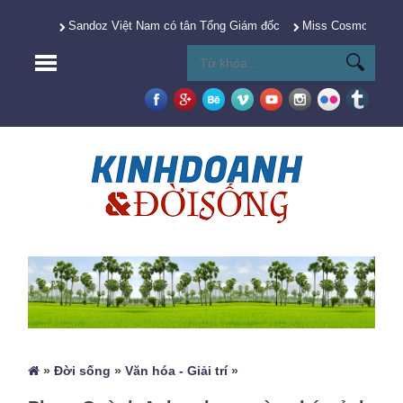
Sandoz Việt Nam có tân Tổng Giám đốc
Miss Cosmo 2025 Y
»
Đời sống
»
Văn hóa - Giải trí
»