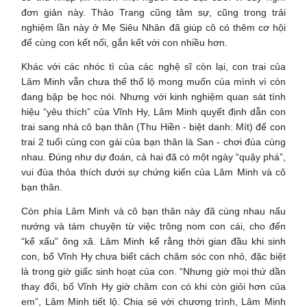
đơn giản này. Thảo Trang cũng tâm sự, cũng trong trải
nghiệm lần này ở Mẹ Siêu Nhân đã giúp cô có thêm cơ hội
để cùng con kết nối, gắn kết với con nhiều hơn.
Khác với các nhóc tì của các nghệ sĩ còn lại, con trai của
Lâm Minh vẫn chưa thể thổ lộ mong muốn của mình vì còn
đang bập bẹ học nói. Nhưng với kinh nghiệm quan sát tính
hiệu “yêu thích” của Vĩnh Hy, Lâm Minh quyết định dẫn con
trai sang nhà cô bạn thân (Thu Hiền - biệt danh: Mít) để con
trai 2 tuổi cùng con gái của bạn thân là San - chơi đùa cùng
nhau. Đúng như dự đoán, cả hai đã có một ngày “quậy phá”,
vui đùa thỏa thích dưới sự chứng kiến của Lâm Minh và cô
bạn thân.
Còn phía Lâm Minh và cô bạn thân này đã cùng nhau nấu
nướng và tám chuyện từ việc trông nom con cái, cho đến
“kể xấu” ông xã. Lâm Minh kể rằng thời gian đầu khi sinh
con, bố Vĩnh Hy chưa biết cách chăm sóc con nhỏ, đặc biệt
là trong giờ giấc sinh hoạt của con. “Nhưng giờ mọi thứ dần
thay đổi, bố Vĩnh Hy giờ chăm con có khi còn giỏi hơn của
em”, Lâm Minh tiết lộ. Chia sẻ với chương trình, Lâm Minh