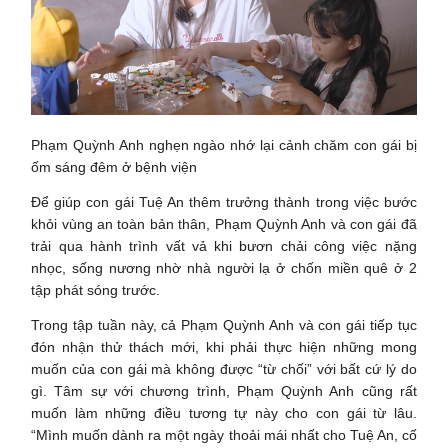
Phạm Quỳnh Anh nghẹn ngào nhớ lại cảnh chăm con gái bị
ốm sáng đêm ở bệnh viện
Để giúp con gái Tuệ An thêm trưởng thành trong việc bước
khỏi vùng an toàn bản thân, Phạm Quỳnh Anh và con gái đã
trải qua hành trình vất vả khi bươn chải công việc nặng
nhọc, sống nương nhờ nhà người lạ ở chốn miền quê ở 2
tập phát sóng trước.
Trong tập tuần này, cả Phạm Quỳnh Anh và con gái tiếp tục
đón nhận thử thách mới, khi phải thực hiện những mong
muốn của con gái mà không được “từ chối” với bất cứ lý do
gì. Tâm sự với chương trình, Phạm Quỳnh Anh cũng rất
muốn làm những điều tương tự này cho con gái từ lâu.
“Mình muốn dành ra một ngày thoải mái nhất cho Tuệ An, cố