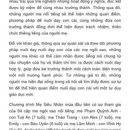
nhau trải qua trải nghiệm những hoạt động ý nghĩa, đúc kết
được kỷ niệm để cùng nhau trưởng thành. Thông qua đó,
những người mẹ nổi tiếng sẽ thể hiện những quan điểm,
phương pháp để nuôi dạy con cái, cùng những đứa con
trưởng thành đồng thời thể hiện được trách nhiệm, thiên
chức thiêng liêng của người mẹ.
Đối với khán giả, thông qua sự quan sát và theo dõi phương
pháp nuôi dạy nuôi dạy con của các mẹ ngôi sao, những
người mẹ khác có thể cảm nhận được tiếng nói chung từ
câu chuyện của họ và thậm chí tìm ra được cách nuôi dạy
hợp lý, giúp đứa bé trưởng thành một cách toàn diện trong
một môi trường hạnh phúc. Từ những giá trị đó, những
người mẹ hiện đại sống trong xã hội sẽ tìm thấy được sự tự
tin để thể hiện quan điểm nuôi dạy con cái với một tư duy
giáo dục mới.
Chương trình Mẹ Siêu Nhân mùa đầu tiên có sự tham gia
của 04 cặp mẹ ngôi sao nổi tiếng: mẹ Phạm Quỳnh Anh -
con Tuệ An (7 tuổi), mẹ Thảo Trang - con Alex (7 tuổi), mẹ
Emily - con Bảo Uyên (6 tuổi) và mẹ Lâm Minh - con Vĩnh Hy
(2 tuổi). Ngân hàng VIB hân hạnh là đơn vị tài trợ kim cương