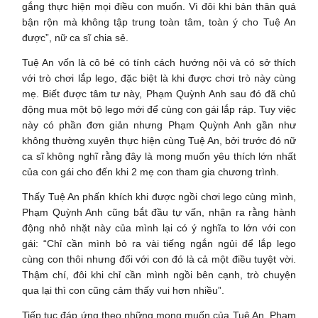
gắng thực hiện mọi điều con muốn. Vì đôi khi bản thân quá
bận rộn mà không tập trung toàn tâm, toàn ý cho Tuệ An
được”, nữ ca sĩ chia sẻ.
Tuệ An vốn là cô bé có tính cách hướng nội và có sở thích
với trò chơi lắp lego, đặc biệt là khi được chơi trò này cùng
mẹ. Biết được tâm tư này, Phạm Quỳnh Anh sau đó đã chủ
động mua một bộ lego mới để cùng con gái lắp ráp. Tuy việc
này có phần đơn giản nhưng Phạm Quỳnh Anh gần như
không thường xuyên thực hiện cùng Tuệ An, bởi trước đó nữ
ca sĩ không nghĩ rằng đây là mong muốn yêu thích lớn nhất
của con gái cho đến khi 2 mẹ con tham gia chương trình.
Thấy Tuệ An phấn khích khi được ngồi chơi lego cùng mình,
Phạm Quỳnh Anh cũng bắt đầu tự vấn, nhận ra rằng hành
động nhỏ nhặt này của mình lại có ý nghĩa to lớn với con
gái: “Chỉ cần mình bỏ ra vài tiếng ngắn ngủi để lắp lego
cùng con thôi nhưng đối với con đó là cả một điều tuyệt vời.
Thậm chí, đôi khi chỉ cần mình ngồi bên cạnh, trò chuyện
qua lại thì con cũng cảm thấy vui hơn nhiều”.
Tiếp tục đáp ứng theo những mong muốn của Tuệ An, Phạm