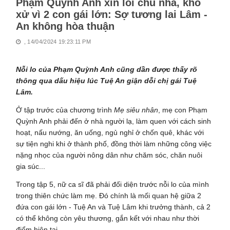
Phạm Quỳnh Anh xin lỗi chủ nhà, khó
xử vì 2 con gái lớn: Sợ tương lai Lâm -
An không hòa thuận
, 14/04/2024 19:23:11 PM
Nỗi lo của Phạm Quỳnh Anh cũng dần được thấy rõ
thông qua dấu hiệu lúc Tuệ An giận dỗi chị gái Tuệ
Lâm.
Ở tập trước của chương trình
Mẹ siêu nhân
, mẹ con Phạm
Quỳnh Anh phải đến ở nhà người lạ, làm quen với cách sinh
hoạt, nấu nướng, ăn uống, ngủ nghỉ ở chốn quê, khác với
sự tiện nghi khi ở thành phố, đồng thời làm những công việc
nặng nhọc của người nông dân như chăm sóc, chăn nuôi
gia súc...
Trong tập 5, nữ ca sĩ đã phải đối diện trước nỗi lo của mình
trong thiên chức làm mẹ. Đó chính là mối quan hệ giữa 2
đứa con gái lớn - Tuệ An và Tuệ Lâm khi trưởng thành, cả 2
có thể không còn yêu thương, gắn kết với nhau như thời
điểm hiện tại.