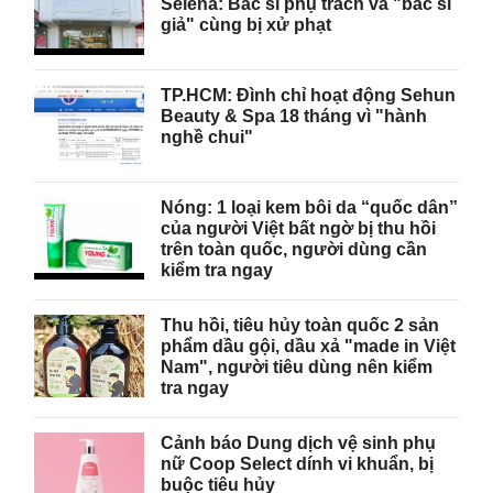
Selena: Bác sĩ phụ trách và "bác sĩ
giả" cùng bị xử phạt
TP.HCM: Đình chỉ hoạt động Sehun
Beauty & Spa 18 tháng vì "hành
nghề chui"
Nóng: 1 loại kem bôi da “quốc dân”
của người Việt bất ngờ bị thu hồi
trên toàn quốc, người dùng cần
kiểm tra ngay
Thu hồi, tiêu hủy toàn quốc 2 sản
phẩm dầu gội, dầu xả "made in Việt
Nam", người tiêu dùng nên kiểm
tra ngay
Cảnh báo Dung dịch vệ sinh phụ
nữ Coop Select dính vi khuẩn, bị
buộc tiêu hủy