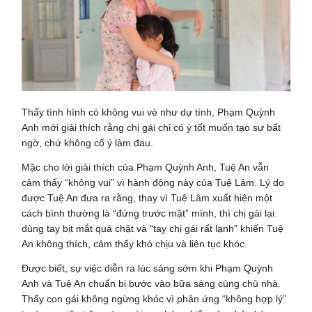
Thấy tình hình có không vui vẻ như dự tính, Phạm Quỳnh
Anh mới giải thích rằng chị gái chỉ có ý tốt muốn tạo sự bất
ngờ, chứ không cố ý làm đau.
Mặc cho lời giải thích của Phạm Quỳnh Anh, Tuệ An vẫn
cảm thấy “không vui” vì hành động này của Tuệ Lâm. Lý do
được Tuệ An đưa ra rằng, thay vì Tuệ Lâm xuất hiện một
cách bình thường là “đứng trước mặt” mình, thì chị gái lại
dùng tay bịt mắt quá chặt và “tay chị gái rất lạnh” khiến Tuệ
An không thích, cảm thấy khó chịu và liên tục khóc.
Được biết, sự việc diễn ra lúc sáng sớm khi Phạm Quỳnh
Anh và Tuệ An chuẩn bị bước vào bữa sáng cùng chủ nhà.
Thấy con gái không ngừng khóc vì phản ứng “không hợp lý”