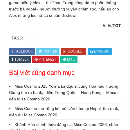
game hiểu ý Alex,... thì Thảo Trang cũng dành phần thắng
trước bà ngoại - người thường xuyên chăm sóc, nấu ăn cho
Alex những lúc nữ ca sĩ bận đi show.
Vi Vi/TGT
TAGS:
FACEBOOK
TWITTER
GOOGLE+
LINKEDIN
TUMBLR
PINTEREST
MAIL
Bài viết cùng danh mục
Miss Cosmo 2025 Yolina Lindquist cùng Hoa hậu Hương
Giang tìm ra ba đại diện Trung Quốc – Hong Kong – Macau
đến Miss Cosmo 2026
Miss Cosmo mở rộng kết nối văn hóa tại Nepal, tìm ra đại
diện dự Miss Cosmo 2026
Khánh Hòa chính thức đăng cai Miss Cosmo 2026, chào