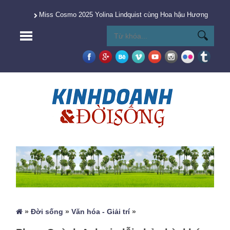
Miss Cosmo 2025 Yolina Lindquist cùng Hoa hậu Hương Giang 
»
Đời sống
»
Văn hóa - Giải trí
»