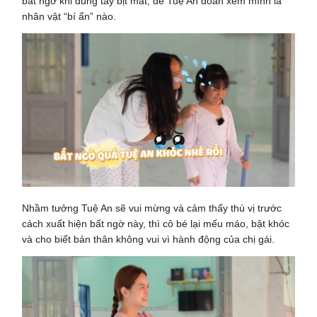
bất ngờ khi dùng tay bịt mắt, để Tuệ An đoán xem mình là
nhân vật “bí ẩn” nào.
Nhầm tưởng Tuệ An sẽ vui mừng và cảm thấy thú vị trước
cách xuất hiện bất ngờ này, thì cô bé lại mếu máo, bật khóc
và cho biết bản thân không vui vì hành động của chị gái.