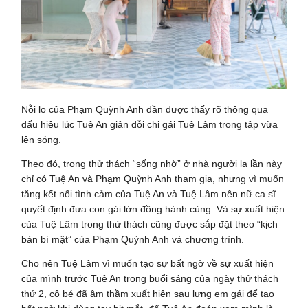
Nỗi lo của Phạm Quỳnh Anh dần được thấy rõ thông qua
dấu hiệu lúc Tuệ An giận dỗi chị gái Tuệ Lâm trong tập vừa
lên sóng.
Theo đó, trong thử thách “sống nhờ” ở nhà người lạ lần này
chỉ có Tuệ An và Phạm Quỳnh Anh tham gia, nhưng vì muốn
tăng kết nối tình cảm của Tuệ An và Tuệ Lâm nên nữ ca sĩ
quyết định đưa con gái lớn đồng hành cùng. Và sự xuất hiện
của Tuệ Lâm trong thử thách cũng được sắp đặt theo “kịch
bản bí mật” của Phạm Quỳnh Anh và chương trình.
Cho nên Tuệ Lâm vì muốn tạo sự bất ngờ về sự xuất hiện
của mình trước Tuệ An trong buổi sáng của ngày thử thách
thứ 2, cô bé đã âm thầm xuất hiện sau lưng em gái để tạo