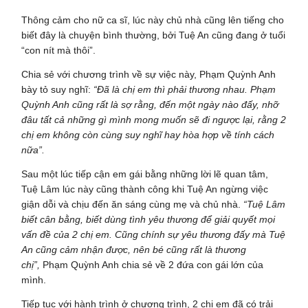
Thông cảm cho nữ ca sĩ, lúc này chủ nhà cũng lên tiếng cho
biết đây là chuyện bình thường, bởi Tuệ An cũng đang ở tuổi
“con nít mà thôi”.
Chia sẻ với chương trình về sự việc này, Phạm Quỳnh Anh
bày tỏ suy nghĩ:
“Đã là chị em thì phải thương nhau. Phạm
Quỳnh Anh cũng rất là sợ rằng, đến một ngày nào đấy, nhỡ
đâu tất cả những gì mình mong muốn sẽ đi ngược lại, rằng 2
chị em không còn cùng suy nghĩ hay hòa hợp về tính cách
nữa”.
Sau một lúc tiếp cận em gái bằng những lời lẽ quan tâm,
Tuệ Lâm lúc này cũng thành công khi Tuệ An ngừng việc
giận dỗi và chịu đến ăn sáng cùng mẹ và chủ nhà.
“Tuệ Lâm
biết cân bằng, biết dùng tình yêu thương để giải quyết mọi
vấn đề của 2 chị em. Cũng chính sự yêu thương đấy mà Tuệ
An cũng cảm nhận được, nên bé cũng rất là thương
chị”,
Phạm Quỳnh Anh chia sẻ về 2 đứa con gái lớn của
mình.
Tiếp tục với hành trình ở chương trình, 2 chị em đã có trải