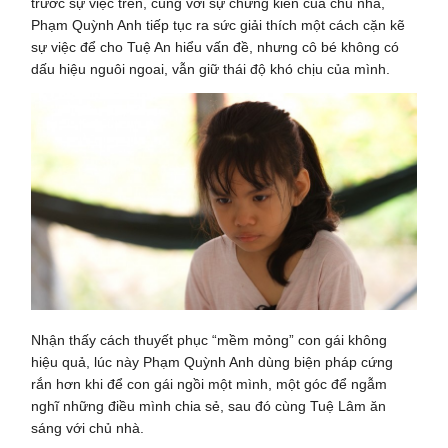
trước sự việc trên, cùng với sự chứng kiến của chủ nhà,
Phạm Quỳnh Anh tiếp tục ra sức giải thích một cách cặn kẽ
sự việc để cho Tuệ An hiểu vấn đề, nhưng cô bé không có
dấu hiệu nguôi ngoai, vẫn giữ thái độ khó chịu của mình.
Nhận thấy cách thuyết phục “mềm mỏng” con gái không
hiệu quả, lúc này Phạm Quỳnh Anh dùng biện pháp cứng
rắn hơn khi để con gái ngồi một mình, một góc để ngẫm
nghĩ những điều mình chia sẻ, sau đó cùng Tuệ Lâm ăn
sáng với chủ nhà.