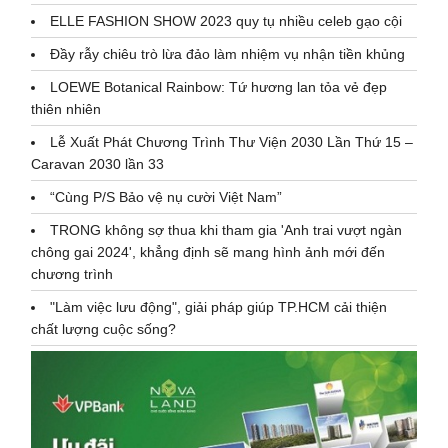
ELLE FASHION SHOW 2023 quy tụ nhiều celeb gạo cội
Đầy rẫy chiêu trò lừa đảo làm nhiệm vụ nhận tiền khủng
LOEWE Botanical Rainbow: Tứ hương lan tỏa vẻ đẹp
thiên nhiên
Lễ Xuất Phát Chương Trình Thư Viện 2030 Lần Thứ 15 –
Caravan 2030 lần 33
“Cùng P/S Bảo vệ nụ cười Việt Nam”
TRONG không sợ thua khi tham gia 'Anh trai vượt ngàn
chông gai 2024', khẳng định sẽ mang hình ảnh mới đến
chương trình
"Làm việc lưu động", giải pháp giúp TP.HCM cải thiện
chất lượng cuộc sống?