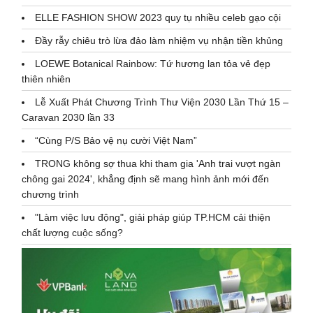
ELLE FASHION SHOW 2023 quy tụ nhiều celeb gạo cội
Đầy rẫy chiêu trò lừa đảo làm nhiệm vụ nhận tiền khủng
LOEWE Botanical Rainbow: Tứ hương lan tỏa vẻ đẹp
thiên nhiên
Lễ Xuất Phát Chương Trình Thư Viện 2030 Lần Thứ 15 –
Caravan 2030 lần 33
“Cùng P/S Bảo vệ nụ cười Việt Nam”
TRONG không sợ thua khi tham gia 'Anh trai vượt ngàn
chông gai 2024', khẳng định sẽ mang hình ảnh mới đến
chương trình
"Làm việc lưu động", giải pháp giúp TP.HCM cải thiện
chất lượng cuộc sống?