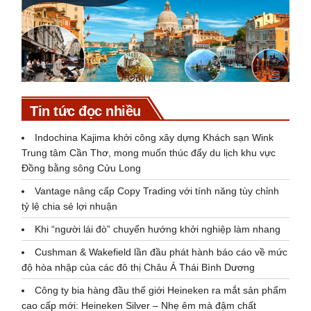
Tin tức đọc nhiều
Indochina Kajima khởi công xây dựng Khách sạn Wink
Trung tâm Cần Thơ, mong muốn thúc đẩy du lịch khu vực
Đồng bằng sông Cửu Long
Vantage nâng cấp Copy Trading với tính năng tùy chỉnh
tỷ lệ chia sẻ lợi nhuận
Khi “người lái đò” chuyển hướng khởi nghiệp làm nhang
Cushman & Wakefield lần đầu phát hành báo cáo về mức
độ hòa nhập của các đô thị Châu Á Thái Bình Dương
Công ty bia hàng đầu thế giới Heineken ra mắt sản phẩm
cao cấp mới: Heineken Silver – Nhẹ êm mà đậm chất