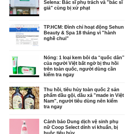
Selena: Bác sĩ phụ trách và "bác sĩ
giả" cùng bị xử phạt
TP.HCM: Đình chỉ hoạt động Sehun
Beauty & Spa 18 tháng vì "hành
nghề chui"
Nóng: 1 loại kem bôi da “quốc dân”
của người Việt bất ngờ bị thu hồi
trên toàn quốc, người dùng cần
kiểm tra ngay
Thu hồi, tiêu hủy toàn quốc 2 sản
phẩm dầu gội, dầu xả "made in Việt
Nam", người tiêu dùng nên kiểm
tra ngay
Cảnh báo Dung dịch vệ sinh phụ
nữ Coop Select dính vi khuẩn, bị
buộc tiêu hủy