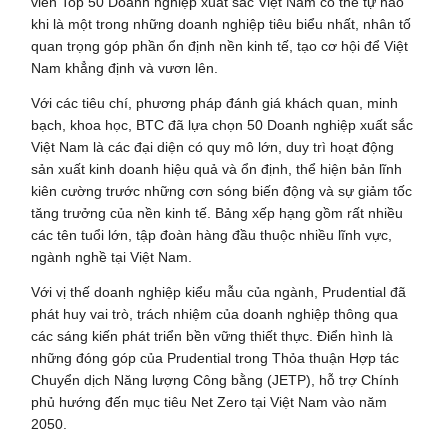
viên Top 50 Doanh nghiệp xuất sắc Việt Nam có thể tự hào
khi là một trong những doanh nghiệp tiêu biểu nhất, nhân tố
quan trọng góp phần ổn định nền kinh tế, tạo cơ hội để Việt
Nam khẳng định và vươn lên.
Với các tiêu chí, phương pháp đánh giá khách quan, minh
bạch, khoa học, BTC đã lựa chọn 50 Doanh nghiệp xuất sắc
Việt Nam là các đại diện có quy mô lớn, duy trì hoạt động
sản xuất kinh doanh hiệu quả và ổn định, thể hiện bản lĩnh
kiên cường trước những cơn sóng biến động và sự giảm tốc
tăng trưởng của nền kinh tế. Bảng xếp hạng gồm rất nhiều
các tên tuổi lớn, tập đoàn hàng đầu thuộc nhiều lĩnh vực,
ngành nghề tại Việt Nam.
Với vị thế doanh nghiệp kiểu mẫu của ngành, Prudential đã
phát huy vai trò, trách nhiệm của doanh nghiệp thông qua
các sáng kiến phát triển bền vững thiết thực. Điển hình là
những đóng góp của Prudential trong Thỏa thuận Hợp tác
Chuyển dịch Năng lượng Công bằng (JETP), hỗ trợ Chính
phủ hướng đến mục tiêu Net Zero tại Việt Nam vào năm
2050.