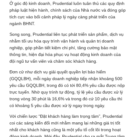
Ở góc độ kinh doanh, Prudential luôn tuân thủ các quy định
pháp luật hiện hành, chính sách của Nhà nước và đóng góp
tích cực vào bối cảnh pháp lý ngày càng phát triển của
ngành BHNT.
Song song, Prudential liên tục phát triển sản phẩm, dịch vụ
nhằm tối ưu hóa quy trình vận hành và quản trị doanh
nghiệp, góp phần tiết kiệm chi phí, tăng cường bảo mật
thông tin, hiện đại hóa phục vụ hoạt động kinh doanh của
đội ngũ tư vấn viên và chăm sóc khách hàng.
Đơn cử như dịch vụ giải quyết quyền lợi bảo hiểm
(GQQLBH), mỗi ngày doanh nghiệp tiếp nhận khoảng 500
yêu cầu GQQLBH, trong đó có tới 80,4% yêu cầu được nộp
trực tuyến. Nhờ quy trình tự động, tỷ lệ yêu cầu được xử lý
trong vòng 30 phút là 16,6% và trong đó cứ 10 yêu cầu thì
có khoảng 5 yêu cầu được xử lý ngay trong ngày.
Với chiến lược “Đặt khách hàng làm trọng tâm”, Prudential
coi các sáng kiến đổi mới nhằm mang lại những giá trị tốt
nhất cho khách hàng cũng là một yếu tố cốt lõi trong hoạt
động kinh doanh. Mới đây, Prudential cho ra mắt Trung tâm