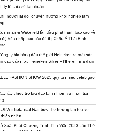
Vantage nâng cấp Copy Trading với tính năng tùy
h tỷ lệ chia sẻ lợi nhuận
Khi “người lái đò” chuyển hướng khởi nghiệp làm
ng
Cushman & Wakefield lần đầu phát hành báo cáo về
 độ hòa nhập của các đô thị Châu Á Thái Bình
ơng
Công ty bia hàng đầu thế giới Heineken ra mắt sản
m cao cấp mới: Heineken Silver – Nhẹ êm mà đậm
t
ELLE FASHION SHOW 2023 quy tụ nhiều celeb gạo
Đầy rẫy chiêu trò lừa đảo làm nhiệm vụ nhận tiền
ng
LOEWE Botanical Rainbow: Tứ hương lan tỏa vẻ
 thiên nhiên
Lễ Xuất Phát Chương Trình Thư Viện 2030 Lần Thứ