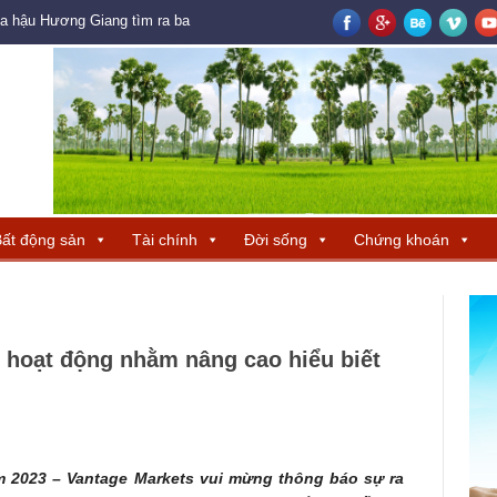
oa hậu Hương Giang tìm ra ba đại diện Trung Quốc – Hong Kong – Macau đ
ất động sản
Tài chính
Đời sống
Chứng khoán
 hoạt động nhằm nâng cao hiểu biết
m 2023 –
Vantage Markets
vui mừng thông báo sự ra