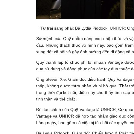
Từ trái sang phải: Bà Lydia Piddock, UNHCR; Ôn
Sứ mệnh của Quỹ nhằm nâng cao nhận thức và vận
cầu. Những thách thức vô hình này, bao gồm trầm
xung đột xã hội và gây ảnh hưởng đến di động xã h
Quỹ thành lập tổ chức phi lợi nhuận Vantage đượ
qua sử dụng và đồng phục của các tay đua thuộc
Ông Steven Xie, Giám đốc điều hành Quỹ Vantage ch
thấp, không được thừa nhận và bị bỏ qua. Thật trớ
trong thời đại kết nối, điều này cho thấy tính cấp
tinh thần và thể chất".
Đối tác chính của Quỹ Vantage là UNHCR, Cơ quan
Vantage và UNHCR đã hợp tác nhằm giáo dục cộng
hàng ngày, bao gồm cả việc bị từ chối các quyền c
Bà Lydia Piddock, Giám đốc Chiến lược & Phát 