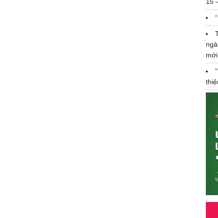
15 
ngà
mới
thi