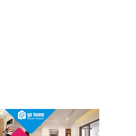
dùng cần kiểm tra ngay
Thu hồi, tiêu hủy toàn quốc 2
sản phẩm dầu gội, dầu xả
"made in Việt Nam", người tiêu
dùng nên kiểm tra ngay
Cảnh báo Dung dịch vệ sinh
phụ nữ Coop Select dính vi
khuẩn, bị buộc tiêu hủy
Sau vụ mỹ phẩm chứa chất
cấm, Dược Hậu Giang bị phạt
và truy thu thuế hơn 10 tỷ
đồng