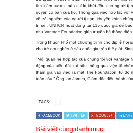
tìm kiếm sự an toàn chỉ là khởi đầu cho người tị 
quyền cơ bản của họ. Thông qua việc hợp tác với V
về trải nghiệm của người tị nạn, khuyến khích chún
tị nạn. UNHCR hoạt động tại 135 quốc gia để bảo
như Vantage Foundation giúp truyền bá thông điệp
Trong khuôn khổ một chương trình cho dịp lễ hội s
cho trẻ em nghèo ở sáu quốc gia trên thế giới: Sin
"Mối quan hệ hợp tác của chúng tôi với Vantage 
động của biến đổi khí hậu thông qua việc tổ chứ
tham gia vào việc ra mắt The Foundation, từ đó 
toàn cầu." Ông Ian James, Giám đốc điều hành của
TAGS:
FACEBOOK
TWITTER
GOOGLE+
LINKE
Bài viết cùng danh mục