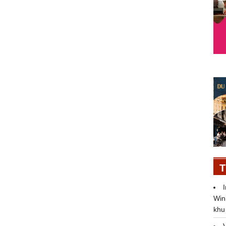
T
Win
khu