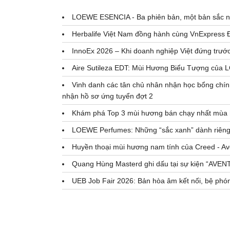
LOEWE ESENCIA - Ba phiên bản, một bản sắc na
Herbalife Việt Nam đồng hành cùng VnExpress 
InnoEx 2026 – Khi doanh nghiệp Việt đứng trước
Aire Sutileza EDT: Mùi Hương Biểu Tượng củ
Vinh danh các tân chủ nhân nhận học bổng chí
nhận hồ sơ ứng tuyển đợt 2
Khám phá Top 3 mùi hương bán chạy nhất mù
LOEWE Perfumes: Những “sắc xanh” dành riêng 
Huyền thoại mùi hương nam tính của Creed - Av
Quang Hùng Masterd ghi dấu tại sự kiện “AV
UEB Job Fair 2026: Bản hòa âm kết nối, bệ phóng