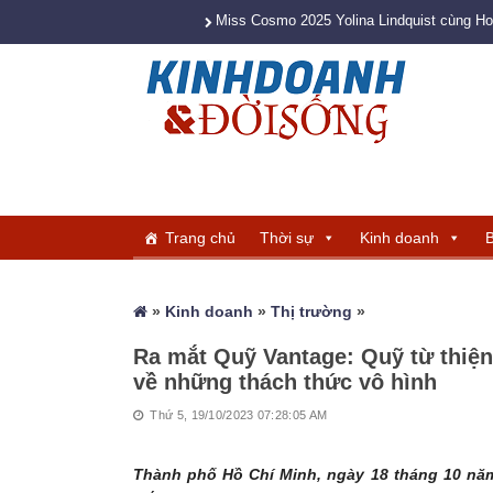
Miss Cosmo 2025 Yolina Lindquist cùng H
Trang chủ
Thời sự
Kinh doanh
B
»
Kinh doanh
»
Thị trường
»
Ra mắt Quỹ Vantage: Quỹ từ thiện
về những thách thức vô hình
Thứ 5, 19/10/2023 07:28:05 AM
Thành phố Hồ Chí Minh, ngày 18 tháng 10 nă