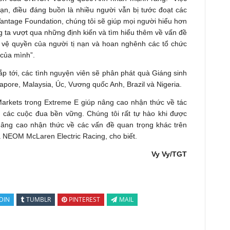
nạn, điều đáng buồn là nhiều người vẫn bị tước đoạt các
antage Foundation, chúng tôi sẽ giúp mọi người hiểu hơn
g ta vượt qua những định kiến và tìm hiểu thêm về vấn đề
 vệ quyền của người tị nạn và hoan nghênh các tổ chức
 của mình”.
ắp tới, các tình nguyện viên sẽ phân phát quà Giáng sinh
gapore, Malaysia, Úc, Vương quốc Anh, Brazil và Nigeria.
Markets trong Extreme E giúp nâng cao nhận thức về tác
c các cuộc đua bền vững. Chúng tôi rất tự hào khi được
nâng cao nhận thức về các vấn đề quan trọng khác trên
 NEOM McLaren Electric Racing, cho biết.
Vy Vy/TGT
DIN
TUMBLR
PINTEREST
MAIL