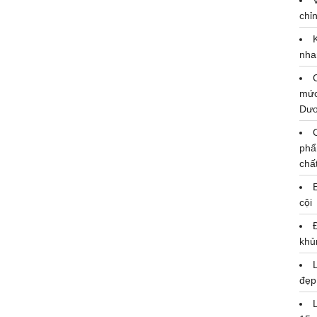
chỉn
nha
mức
Dư
phẩ
chấ
cội
khủ
đẹp