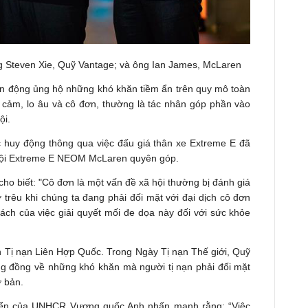
g Steven Xie, Quỹ Vantage; và ông Ian James, McLaren
 động ủng hộ những khó khăn tiềm ẩn trên quy mô toàn
 cảm, lo âu và cô đơn, thường là tác nhân góp phần vào
ội.
c huy động thông qua việc đấu giá thân xe Extreme E đã
 đội Extreme E NEOM McLaren quyên góp.
o biết: "Cô đơn là một vấn đề xã hội thường bị đánh giá
 trêu khi chúng ta đang phải đối mặt với đại dịch cô đơn
 bách của việc giải quyết mối đe dọa này đối với sức khỏe
 Tị nạn Liên Hợp Quốc. Trong Ngày Tị nạn Thế giới, Quỹ
 đồng về những khó khăn mà người tị nạn phải đối mặt
ơ bản.
triển của UNHCR Vương quốc Anh nhấn mạnh rằng: “Việc