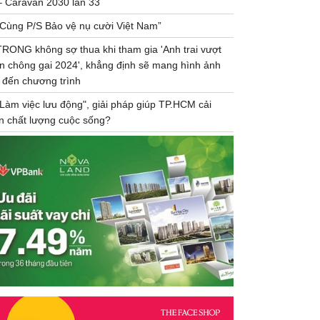
– Caravan 2030 lần 33
“Cùng P/S Bảo vệ nụ cười Việt Nam”
TRONG không sợ thua khi tham gia 'Anh trai vượt
n chông gai 2024', khẳng định sẽ mang hình ảnh
 đến chương trình
"Làm việc lưu động", giải pháp giúp TP.HCM cải
ện chất lượng cuộc sống?