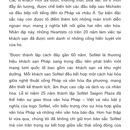
đầy ấn tượng, được chế biến bởi các đầu bếp sao Michelin
và đầu bếp nổi tiếng đến từ Pháp và châu Á. Sự kiện đặc
sắc này còn được tô điểm thêm bởi những màn trình diễn
ngoạn mục mang ý nghĩa kết nối giữa hai nền văn hóa.
Nhân dịp này, những Heartists có trên 20 năm làm việc tại
khách sạn đã được vinh danh vì những cống hiến tuyệt vời
của họ.
“Được thành lập cách đây gần 60 năm, Sofitel là thương
hiệu khách sạn Pháp sang trọng đầu tiên phát triển một
mạng lưới quốc tế bao gồm các khách sạn và khu nghỉ
dưỡng. Mỗi khách sạn Sofitel đều kết hợp một cách hài hòa
giữa nghệ thuật sống Pháp và văn hóa địa phương, mang
đến thiết kế thanh lịch, ẩm thực cao cấp và dịch vụ cá nhân
hóa. Lễ kỉ niệm 25 năm thành lập Sofitel Saigon Plaza đã
thể hiện sự giao thoa văn hóa Pháp – Việt và nêu bật ý
nghĩa của logo Sofitel, vốn biểu trưng cho sự hòa hợp giữa
văn hóa Pháp và những nền văn hóa bản địa. Hơn hai thập
kỉ vừa qua, chúng tôi đã không chỉ giữ trọn bản sắc Sofitel
mà còn trân trọng sự kết hợp giữa sắc thái sống động của