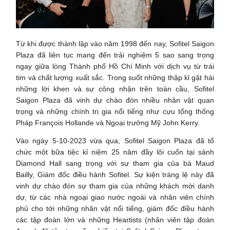
Từ khi được thành lập vào năm 1998 đến nay, Sofitel Saigon
Plaza đã liên tục mang đến trải nghiệm 5 sao sang trọng
ngay giữa lòng Thành phố Hồ Chí Minh với dịch vụ từ trái
tim và chất lượng xuất sắc. Trong suốt những thập kỉ gặt hái
những lời khen và sự công nhận trên toàn cầu, Sofitel
Saigon Plaza đã vinh dự chào đón nhiều nhân vật quan
trọng và những chính trị gia nổi tiếng như cựu tổng thống
Pháp François Hollande và Ngoại trưởng Mỹ John Kerry.
Vào ngày 5-10-2023 vừa qua, Sofitel Saigon Plaza đã tổ
chức một bữa tiệc kỉ niệm 25 năm đầy lôi cuốn tại sảnh
Diamond Hall sang trọng với sự tham gia của bà Maud
Bailly, Giám đốc điều hành Sofitel. Sự kiện tráng lệ này đã
vinh dự chào đón sự tham gia của những khách mời danh
dự, từ các nhà ngoại giao nước ngoài và nhân viên chính
phủ cho tới những nhân vật nổi tiếng, giám đốc điều hành
các tập đoàn lớn và những Heartists (nhân viên tập đoàn