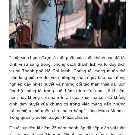
“Thật vinh hạnh được là một phần của một khách sạn đã tái
định vị sự sang trọng, phong cách thanh lịch và tư duy dịch
vụ tại Thành phố Hồ Chí Minh. Chúng tôi mong muốn thể
hiện lòng biết ơn đối với những vị khách quý báu, các đồng
nghiệp đầy nhiệt huyết và những đối tác thân thiết đã luôn
ủng hộ chúng tôi trong suốt hành trình vừa qua. Lễ kỉ niệm
hôm nay không chỉ nhằm tri ân quá khứ, mà còn để khẳng
định tâm huyết của chúng tôi trong việc mang đến những
trải nghiệm khó quên cho khách hàng” - ông Mario Mendis,
Tổng quản lý Sofitel Saigon Plaza chia sẻ.
Chuỗi sự kiện kỉ niệm 25 năm thành lập đã tiếp diễn với tuần
lễ ẩm thực Saigon Gourmet Week lần thứ 5, diễn ra từ ngày