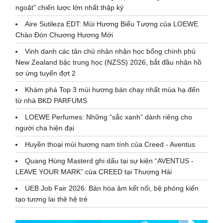
ngoặt” chiến lược lớn nhất thập kỷ
Aire Sutileza EDT: Mùi Hương Biểu Tượng của LOEWE
Chào Đón Chương Hương Mới
Vinh danh các tân chủ nhân nhận học bổng chính phủ
New Zealand bậc trung học (NZSS) 2026, bắt đầu nhận hồ
sơ ứng tuyển đợt 2
Khám phá Top 3 mùi hương bán chạy nhất mùa hạ đến
từ nhà BKD PARFUMS
LOEWE Perfumes: Những “sắc xanh” dành riêng cho
người cha hiện đại
Huyền thoại mùi hương nam tính của Creed - Aventus
Quang Hùng Masterd ghi dấu tại sự kiện “AVENTUS -
LEAVE YOUR MARK” của CREED tại Thượng Hải
UEB Job Fair 2026: Bản hòa âm kết nối, bệ phóng kiến
tạo tương lai thê hệ trẻ