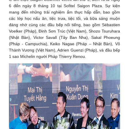
6 đến ngày 8 tháng 10 tại Sofitel Saigon Plaza. Sự kiện
mang đến những trải nghiệm ẩm thực hấp dẫn, bao gồm
các lớp học nấu ăn, tiệc trưa, tiệc tối, và bữa sáng muộn
đáng nhớ cùng các đầu bếp nổi tiếng, bao gồm Sébastien
Voelker (Pháp), Đinh Sơn Trúc (Việt Nam), Shozo Tsuruhara
(Nhật Bản), Victor Savall (Tây Ban Nha), Sakal Phoeung
(Pháp - Campuchia), Keiko Nagae (Pháp – Nhật Bản), Võ
Thành Vương (Việt Nam), Adrien Guenzi (Pháp), và đầu bếp
1 sao Michelin người Pháp Thierry Renou.