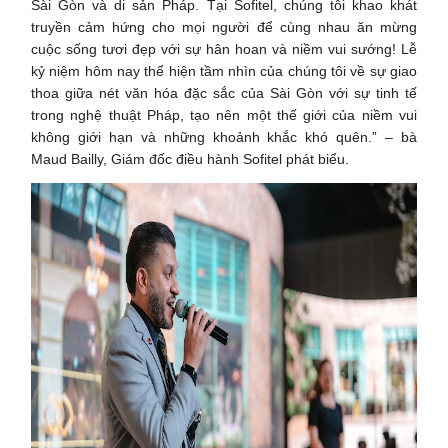
Sài Gòn và di sản Pháp. Tại Sofitel, chúng tôi khao khát
truyền cảm hứng cho mọi người để cùng nhau ăn mừng
cuộc sống tươi đẹp với sự hân hoan và niềm vui sướng! Lễ
kỷ niệm hôm nay thể hiện tầm nhìn của chúng tôi về sự giao
thoa giữa nét văn hóa đặc sắc của Sài Gòn với sự tinh tế
trong nghệ thuật Pháp, tạo nên một thế giới của niềm vui
không giới hạn và những khoảnh khắc khó quên.” – bà
Maud Bailly, Giám đốc điều hành Sofitel phát biểu.