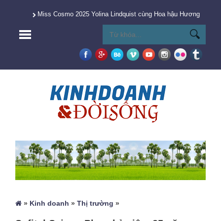
Miss Cosmo 2025 Yolina Lindquist cùng Hoa hậu Hương Giang 
»
Kinh doanh
»
Thị trường
»