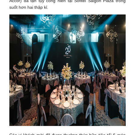
Accor) đã tận tụy cống hiến tại Sofitel Saigon Plaza trong
suốt hơn hai thập kỉ.
Các vị khách mời đã được thưởng thức bữa tiệc tối 6 món