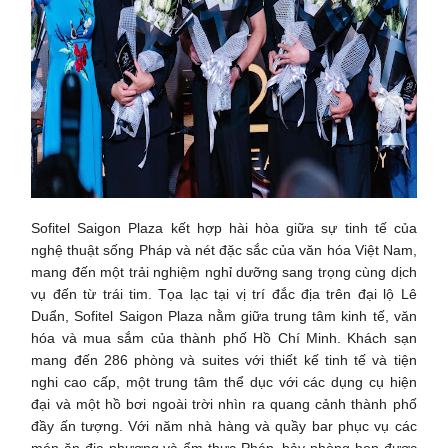
Sofitel Saigon Plaza kết hợp hài hòa giữa sự tinh tế của
nghệ thuật sống Pháp và nét đặc sắc của văn hóa Việt Nam,
mang đến một trải nghiệm nghỉ dưỡng sang trọng cùng dịch
vụ đến từ trái tim. Tọa lạc tại vị trí đắc địa trên đại lộ Lê
Duẩn, Sofitel Saigon Plaza nằm giữa trung tâm kinh tế, văn
hóa và mua sắm của thành phố Hồ Chí Minh. Khách sạn
mang đến 286 phòng và suites với thiết kế tinh tế và tiện
nghi cao cấp, một trung tâm thể dục với các dụng cụ hiện
đại và một hồ bơi ngoài trời nhìn ra quang cảnh thành phố
đầy ấn tượng. Với năm nhà hàng và quầy bar phục vụ các
món ăn địa phương và ẩm thực Pháp, bảy phòng họp được