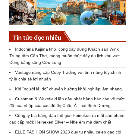
Tin tức đọc nhiều
Indochina Kajima khởi công xây dựng Khách sạn Wink
Trung tâm Cần Thơ, mong muốn thúc đẩy du lịch khu vực
Đồng bằng sông Cửu Long
Vantage nâng cấp Copy Trading với tính năng tùy chỉnh
tỷ lệ chia sẻ lợi nhuận
Khi “người lái đò” chuyển hướng khởi nghiệp làm nhang
Cushman & Wakefield lần đầu phát hành báo cáo về mức
độ hòa nhập của các đô thị Châu Á Thái Bình Dương
Công ty bia hàng đầu thế giới Heineken ra mắt sản phẩm
cao cấp mới: Heineken Silver – Nhẹ êm mà đậm chất
ELLE FASHION SHOW 2023 quy tụ nhiều celeb gạo cội