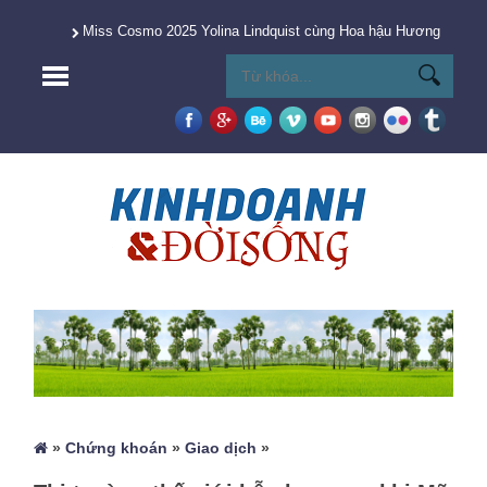
Miss Cosmo 2025 Yolina Lindquist cùng Hoa hậu Hương Giang 
»
Chứng khoán
»
Giao dịch
»