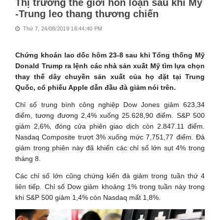
Thị trường thế giới hỗn loạn sau khi Mỹ
-Trung leo thang thương chiến
Thứ 7, 24/08/2019 16:44:40 PM
Chứng khoán lao dốc hôm 23-8 sau khi Tổng thống Mỹ
Donald Trump ra lệnh các nhà sản xuất Mỹ tìm lựa chọn
thay thế dây chuyền sản xuất của họ đặt tại Trung
Quốc, cổ phiếu Apple dẫn đầu đà giảm nói trên.
Chỉ số trung bình công nghiệp Dow Jones giảm 623,34
điểm, tương đương 2,4% xuống 25.628,90 điểm. S&P 500
giảm 2,6%, đóng cửa phiên giao dịch còn 2.847.11 điểm.
Nasdaq Composite trượt 3% xuống mức 7,751,77 điểm. Đà
giảm trong phiên này đã khiến các chỉ số lớn sụt 4% trong
tháng 8.
Các chỉ số lớn cũng chứng kiến đà giảm trong tuần thứ 4
liên tiếp. Chỉ số Dow giảm khoảng 1% trong tuần này trong
khi S&P 500 giảm 1,4% còn Nasdaq mất 1,8%.