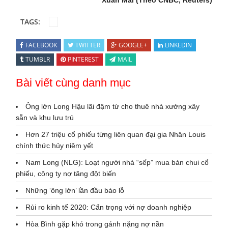
Xuân Mai (Theo CNBC, Reuters)
TAGS:
FACEBOOK
TWITTER
GOOGLE+
LINKEDIN
TUMBLR
PINTEREST
MAIL
Bài viết cùng danh mục
Ông lớn Long Hậu lãi đậm từ cho thuê nhà xưởng xây
sẵn và khu lưu trú
Hơn 27 triệu cổ phiếu từng liên quan đại gia Nhân Louis
chính thức hủy niêm yết
Nam Long (NLG): Loạt người nhà “sếp” mua bán chui cổ
phiếu, công ty nợ tăng đột biến
Những ‘ông lớn’ lần đầu báo lỗ
Rủi ro kinh tế 2020: Cẩn trọng với nợ doanh nghiệp
Hòa Bình gặp khó trong gánh nặng nợ nần