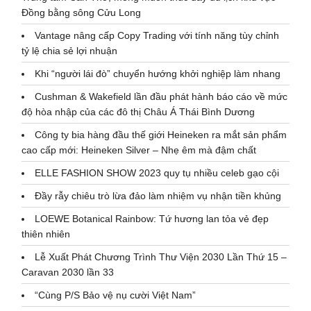
Đồng bằng sông Cửu Long
Vantage nâng cấp Copy Trading với tính năng tùy chỉnh
tỷ lệ chia sẻ lợi nhuận
Khi “người lái đò” chuyển hướng khởi nghiệp làm nhang
Cushman & Wakefield lần đầu phát hành báo cáo về mức
độ hòa nhập của các đô thị Châu Á Thái Bình Dương
Công ty bia hàng đầu thế giới Heineken ra mắt sản phẩm
cao cấp mới: Heineken Silver – Nhẹ êm mà đậm chất
ELLE FASHION SHOW 2023 quy tụ nhiều celeb gạo cội
Đầy rẫy chiêu trò lừa đảo làm nhiệm vụ nhận tiền khủng
LOEWE Botanical Rainbow: Tứ hương lan tỏa vẻ đẹp
thiên nhiên
Lễ Xuất Phát Chương Trình Thư Viện 2030 Lần Thứ 15 –
Caravan 2030 lần 33
“Cùng P/S Bảo vệ nụ cười Việt Nam”