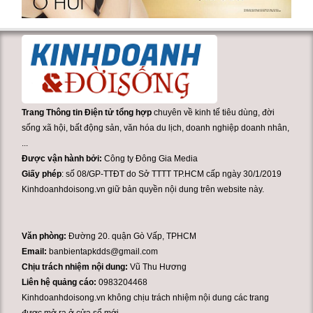
Trang Thông tin Điện tử tổng hợp
chuyên về kinh tế tiêu dùng, đời
sống xã hội, bất động sản, văn hóa du lịch, doanh nghiệp doanh nhân,
...
Được vận hành bởi:
Công ty Đông Gia Media
Giấy phép
: số 08/GP-TTĐT do Sở TTTT TP.HCM cấp ngày 30/1/2019
Kinhdoanhdoisong.vn giữ bản quyền nội dung trên website này.
Văn phòng:
Đường 20. quận Gò Vấp, TPHCM
Email:
banbientapkdds@gmail.com
Chịu trách nhiệm nội dung:
Vũ Thu Hương
Liên hệ quảng cáo:
0983204468
Kinhdoanhdoisong.vn không chịu trách nhiệm nội dung các trang
được mở ra ở cửa sổ mới.