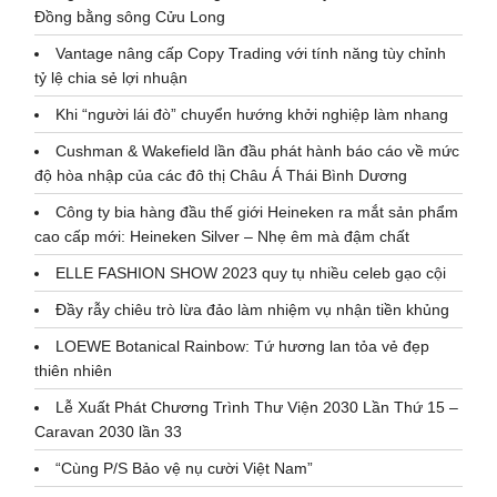
Đồng bằng sông Cửu Long
Vantage nâng cấp Copy Trading với tính năng tùy chỉnh
tỷ lệ chia sẻ lợi nhuận
Khi “người lái đò” chuyển hướng khởi nghiệp làm nhang
Cushman & Wakefield lần đầu phát hành báo cáo về mức
độ hòa nhập của các đô thị Châu Á Thái Bình Dương
Công ty bia hàng đầu thế giới Heineken ra mắt sản phẩm
cao cấp mới: Heineken Silver – Nhẹ êm mà đậm chất
ELLE FASHION SHOW 2023 quy tụ nhiều celeb gạo cội
Đầy rẫy chiêu trò lừa đảo làm nhiệm vụ nhận tiền khủng
LOEWE Botanical Rainbow: Tứ hương lan tỏa vẻ đẹp
thiên nhiên
Lễ Xuất Phát Chương Trình Thư Viện 2030 Lần Thứ 15 –
Caravan 2030 lần 33
“Cùng P/S Bảo vệ nụ cười Việt Nam”