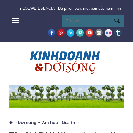
LOEWE ESENCIA - Ba phiên bản, một bản sắc nam tính vượt t
»
Đời sống
»
Văn hóa - Giải trí
»