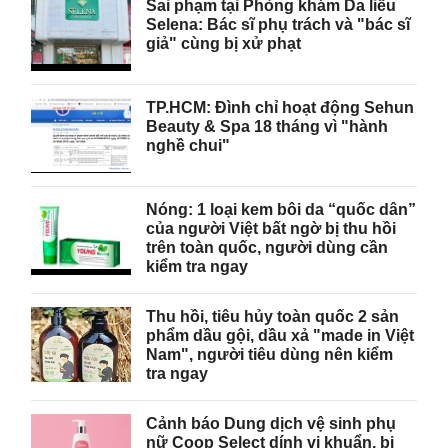
Sai phạm tại Phòng khám Da liễu
Selena: Bác sĩ phụ trách và "bác sĩ
giả" cùng bị xử phạt
TP.HCM: Đình chỉ hoạt động Sehun
Beauty & Spa 18 tháng vì "hành
nghề chui"
Nóng: 1 loại kem bôi da “quốc dân”
của người Việt bất ngờ bị thu hồi
trên toàn quốc, người dùng cần
kiểm tra ngay
Thu hồi, tiêu hủy toàn quốc 2 sản
phẩm dầu gội, dầu xả "made in Việt
Nam", người tiêu dùng nên kiểm
tra ngay
Cảnh báo Dung dịch vệ sinh phụ
nữ Coop Select dính vi khuẩn, bị