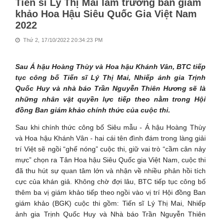
Tiến sĩ Lý Thị Mai làm trưởng ban giám
khảo Hoa Hậu Siêu Quốc Gia Việt Nam
2022
Thứ 2, 17/10/2022 20:34:23 PM
Sau Á hậu Hoàng Thùy và Hoa hậu Khánh Vân, BTC tiếp
tục công bố Tiến sĩ Lý Thị Mai, Nhiếp ảnh gia Trịnh
Quốc Huy và nhà báo Trần Nguyễn Thiên Hương sẽ là
những nhân vật quyền lực tiếp theo nằm trong Hội
đồng Ban giám khảo chính thức của cuộc thi.
Sau khi chính thức công bố Siêu mẫu - Á hậu Hoàng Thùy
và Hoa hậu Khánh Vân - hai cái tên đình đám trong làng giải
trí Việt sẽ ngồi “ghế nóng” cuộc thi, giữ vai trò “cầm cân nảy
mực” chọn ra Tân Hoa hậu Siêu Quốc gia Việt Nam, cuộc thi
đã thu hút sự quan tâm lớn và nhận về nhiều phản hồi tích
cực của khán giả. Không chờ đợi lâu, BTC tiếp tục công bố
thêm ba vị giám khảo tiếp theo ngồi vào vị trí Hội đồng Ban
giám khảo (BGK) cuộc thi gồm: Tiến sĩ Lý Thị Mai, Nhiếp
ảnh gia Trịnh Quốc Huy và Nhà báo Trần Nguyễn Thiên