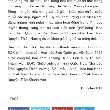
đến là người “đỡ đầu” cho hàng loạt các cuộc thi thời trang
nổi tiếng như Project Runway, Her World Young Designer…
Đồng thời góp mặt trong vai trò giám khảo của nhiều cuộc
thi về sắc đẹp, người mẫu uy tín, chất lượng của Việt Nam.
Bằng những kinh nghiệm lâu năm hoạt động trong lĩnh vực
truyền thông, sáng tạo, sự xuất hiện trên “ghế nóng” Hoa
hậu Siêu Quốc gia Việt Nam 2022 của Nhà báo Trần
Nguyễn Thiên Hương được khán giả ủng hộ và trông đợi.
Đến thời điểm hiện tại, đã có 5 thành viên trong Hội đồng
BGK chính thức của Hoa hậu Siêu Quốc gia Việt Nam 2022
được công bố, bao gồm: Trưởng BGK - Tiến sĩ Lý Thị Mai,
Thành viên BGK: Nhiếp ảnh gia Trịnh Quốc Huy; Nhà báo
Trần Nguyễn Thiên Hương; Siêu mẫu - Á hậu Hoa hậu Hoàn
vũ Việt Nam Hoàng Thùy; Hoa hậu Hoàn vũ Việt Nam -
Nguyễn Trần Khánh Vân.
Bình An/TGT
TAGS:
FACEBOOK
TWITTER
GOOGLE+
LINKEDIN