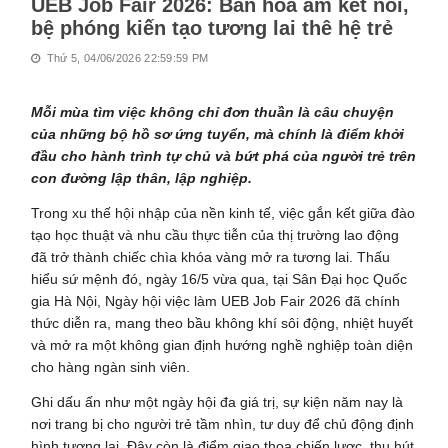
UEB Job Fair 2026: Bản hòa âm kết nối,
bệ phóng kiến tạo tương lai thê hệ trẻ
Thứ 5, 04/06/2026 22:59:59 PM
Mỗi mùa tìm việc không chỉ đơn thuần là câu chuyện
của những bộ hồ sơ ứng tuyển, mà chính là điểm khởi
đầu cho hành trình tự chủ và bứt phá của người trẻ trên
con đường lập thân, lập nghiệp.
Trong xu thế hội nhập của nền kinh tế, việc gắn kết giữa đào
tạo học thuật và nhu cầu thực tiễn của thị trường lao động
đã trở thành chiếc chìa khóa vàng mở ra tương lai. Thấu
hiểu sứ mệnh đó, ngày 16/5 vừa qua, tại Sân Đại học Quốc
gia Hà Nội, Ngày hội việc làm UEB Job Fair 2026 đã chính
thức diễn ra, mang theo bầu không khí sôi động, nhiệt huyết
và mở ra một không gian định hướng nghề nghiệp toàn diện
cho hàng ngàn sinh viên.
Ghi dấu ấn như một ngày hội đa giá trị, sự kiện năm nay là
nơi trang bị cho người trẻ tầm nhìn, tư duy để chủ động định
hình tương lai. Đây còn là điểm giao thoa chiến lược, thu hút