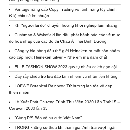
Vantage nâng cấp Copy Trading với tính năng tùy chỉnh
tỷ lệ chia sẻ lợi nhuận
Khi “người lái đò” chuyển hướng khởi nghiệp làm nhang
Cushman & Wakefield lần đầu phát hành báo cáo về mức
độ hòa nhập của các đô thị Châu Á Thái Bình Dương
Công ty bia hàng đầu thế giới Heineken ra mắt sản phẩm
cao cấp mới: Heineken Silver – Nhẹ êm mà đậm chất
ELLE FASHION SHOW 2023 quy tụ nhiều celeb gạo cội
Đầy rẫy chiêu trò lừa đảo làm nhiệm vụ nhận tiền khủng
LOEWE Botanical Rainbow: Tứ hương lan tỏa vẻ đẹp
thiên nhiên
Lễ Xuất Phát Chương Trình Thư Viện 2030 Lần Thứ 15 –
Caravan 2030 lần 33
“Cùng P/S Bảo vệ nụ cười Việt Nam”
TRONG không sợ thua khi tham gia 'Anh trai vượt ngàn