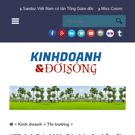
Sandoz Việt Nam có tân Tổng Giám đốc
Miss Cosmo 2025 Y
»
Kinh doanh
»
Thị trường
»