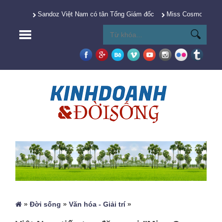
Sandoz Việt Nam có tân Tổng Giám đốc
Miss Cosmo 2025 Y
»
Đời sống
»
Văn hóa - Giải trí
»