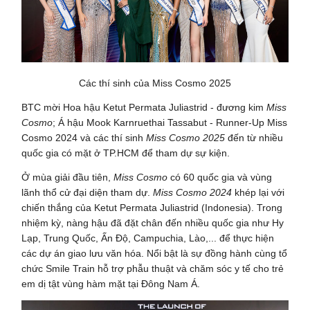
Các thí sinh của Miss Cosmo 2025
BTC mời Hoa hậu Ketut Permata Juliastrid - đương kim
Miss
Cosmo
; Á hậu Mook Karnruethai Tassabut - Runner-Up Miss
Cosmo 2024 và các thí sinh
Miss Cosmo 2025
đến từ nhiều
quốc gia có mặt ở TP.HCM để tham dự sự kiện.
Ở mùa giải đầu tiên,
Miss Cosmo
có 60 quốc gia và vùng
lãnh thổ cử đại diện tham dự.
Miss Cosmo 2024
khép lại với
chiến thắng của Ketut Permata Juliastrid (Indonesia). Trong
nhiệm kỳ, nàng hậu đã đặt chân đến nhiều quốc gia như Hy
Lạp, Trung Quốc, Ấn Độ, Campuchia, Lào,... để thực hiện
các dự án giao lưu văn hóa. Nổi bật là sự đồng hành cùng tổ
chức Smile Train hỗ trợ phẫu thuật và chăm sóc y tế cho trẻ
em dị tật vùng hàm mặt tại Đông Nam Á.