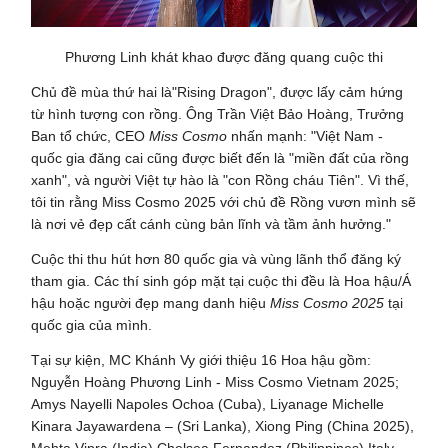
Phương Linh khát khao được đăng quang cuộc thi
Chủ đề mùa thứ hai là"Rising Dragon", được lấy cảm hứng
từ hình tượng con rồng. Ông Trần Việt Bảo Hoàng, Trưởng
Ban tổ chức, CEO
Miss Cosmo
nhấn mạnh: "Việt Nam -
quốc gia đăng cai cũng được biết đến là "miền đất của rồng
xanh", và người Việt tự hào là "con Rồng cháu Tiên". Vì thế,
tôi tin rằng Miss Cosmo 2025 với chủ đề Rồng vươn mình sẽ
là nơi vẻ đẹp cất cánh cùng bản lĩnh và tầm ảnh hưởng."
Cuộc thi thu hút hơn 80 quốc gia và vùng lãnh thổ đăng ký
tham gia. Các thí sinh góp mặt tại cuộc thi đều là Hoa hậu/Á
hậu hoặc người đẹp mang danh hiệu
Miss Cosmo 2025
tại
quốc gia của mình.
Tại sự kiện, MC Khánh Vy giới thiệu 16 Hoa hậu gồm:
Nguyễn Hoàng Phương Linh - Miss Cosmo Vietnam 2025;
Amys Nayelli Napoles Ochoa (Cuba), Liyanage Michelle
Kinara Jayawardena – (Sri Lanka), Xiong Ping (China 2025),
Mehta Vipra (India) Chelsea Fernandez (Philippines) Italy