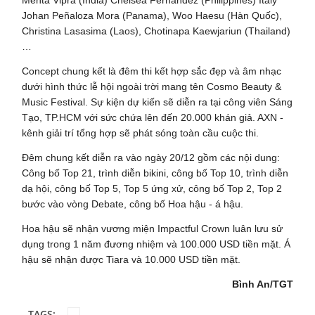
Johan Peñaloza Mora (Panama), Woo Haesu (Hàn Quốc),
Christina Lasasima (Laos), Chotinapa Kaewjariun (Thailand)
…
Concept chung kết là đêm thi kết hợp sắc đẹp và âm nhạc
dưới hình thức lễ hội ngoài trời mang tên Cosmo Beauty &
Music Festival. Sự kiện dự kiến sẽ diễn ra tại công viên Sáng
Tạo, TP.HCM với sức chứa lên đến 20.000 khán giả. AXN -
kênh giải trí tổng hợp sẽ phát sóng toàn cầu cuộc thi.
Đêm chung kết diễn ra vào ngày 20/12 gồm các nội dung:
Công bố Top 21, trình diễn bikini, công bố Top 10, trình diễn
dạ hội, công bố Top 5, Top 5 ứng xử, công bố Top 2, Top 2
bước vào vòng Debate, công bố Hoa hậu - á hậu.
Hoa hậu sẽ nhận vương miện Impactful Crown luân lưu sử
dụng trong 1 năm đương nhiệm và 100.000 USD tiền mặt. Á
hậu sẽ nhận được Tiara và 10.000 USD tiền mặt.
Bình An/TGT
TAGS: