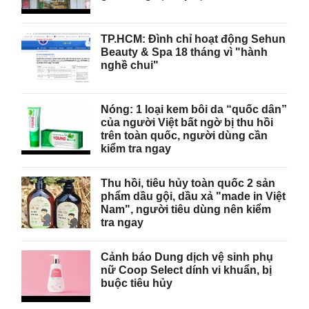
TP.HCM: Đình chỉ hoạt động Sehun
Beauty & Spa 18 tháng vì "hành
nghề chui"
Nóng: 1 loại kem bôi da “quốc dân”
của người Việt bất ngờ bị thu hồi
trên toàn quốc, người dùng cần
kiểm tra ngay
Thu hồi, tiêu hủy toàn quốc 2 sản
phẩm dầu gội, dầu xả "made in Việt
Nam", người tiêu dùng nên kiểm
tra ngay
Cảnh báo Dung dịch vệ sinh phụ
nữ Coop Select dính vi khuẩn, bị
buộc tiêu hủy