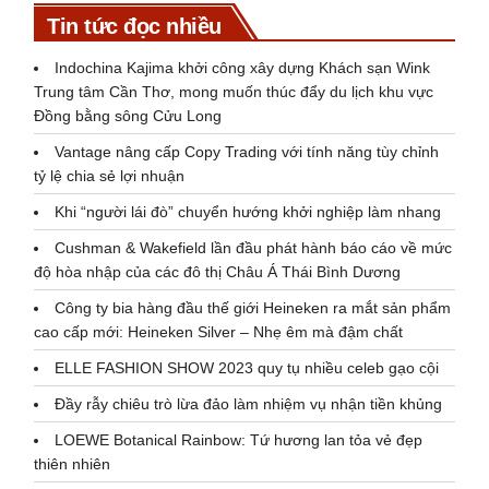
Tin tức đọc nhiều
Indochina Kajima khởi công xây dựng Khách sạn Wink
Trung tâm Cần Thơ, mong muốn thúc đẩy du lịch khu vực
Đồng bằng sông Cửu Long
Vantage nâng cấp Copy Trading với tính năng tùy chỉnh
tỷ lệ chia sẻ lợi nhuận
Khi “người lái đò” chuyển hướng khởi nghiệp làm nhang
Cushman & Wakefield lần đầu phát hành báo cáo về mức
độ hòa nhập của các đô thị Châu Á Thái Bình Dương
Công ty bia hàng đầu thế giới Heineken ra mắt sản phẩm
cao cấp mới: Heineken Silver – Nhẹ êm mà đậm chất
ELLE FASHION SHOW 2023 quy tụ nhiều celeb gạo cội
Đầy rẫy chiêu trò lừa đảo làm nhiệm vụ nhận tiền khủng
LOEWE Botanical Rainbow: Tứ hương lan tỏa vẻ đẹp
thiên nhiên