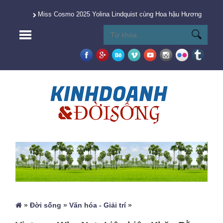
Miss Cosmo 2025 Yolina Lindquist cùng Hoa hậu Hương Giang 
»
Đời sống
»
Văn hóa - Giải trí
»