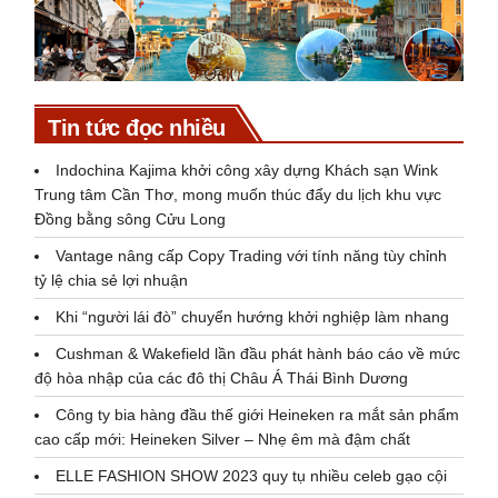
Tin tức đọc nhiều
Indochina Kajima khởi công xây dựng Khách sạn Wink
Trung tâm Cần Thơ, mong muốn thúc đẩy du lịch khu vực
Đồng bằng sông Cửu Long
Vantage nâng cấp Copy Trading với tính năng tùy chỉnh
tỷ lệ chia sẻ lợi nhuận
Khi “người lái đò” chuyển hướng khởi nghiệp làm nhang
Cushman & Wakefield lần đầu phát hành báo cáo về mức
độ hòa nhập của các đô thị Châu Á Thái Bình Dương
Công ty bia hàng đầu thế giới Heineken ra mắt sản phẩm
cao cấp mới: Heineken Silver – Nhẹ êm mà đậm chất
ELLE FASHION SHOW 2023 quy tụ nhiều celeb gạo cội