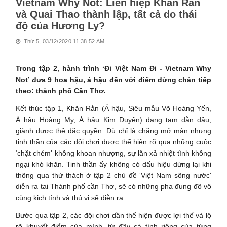
Vietnam Why Not: Liên hiệp Khăn Rằn
và Quai Thao thành lập, tất cả do thái
độ của Hương Ly?
Thứ 5, 03/12/2020 11:38:52 AM
Trong tập 2, hành trình ‘Đi Việt Nam Đi - Vietnam Why
Not’ đưa 9 hoa hậu, á hậu đến với điểm dừng chân tiếp
theo: thành phố Cần Thơ.
Kết thúc tập 1, Khăn Rằn (Á hậu, Siêu mẫu Võ Hoàng Yến,
Á hậu Hoàng My, Á hậu Kim Duyên) đang tạm dẫn đầu,
giành được thẻ đặc quyền. Dù chỉ là chặng mở màn nhưng
tinh thần của các đội chơi được thể hiện rõ qua những cuộc
‘chặt chém' không khoan nhượng, sự lăn xả nhiệt tình không
ngại khó khăn. Tinh thần ấy không có dấu hiệu dừng lại khi
thông qua thử thách ở tập 2 chủ đề ‘Việt Nam sông nước'
diễn ra tại Thành phố cần Thơ, sẽ có những pha đụng độ vô
cùng kịch tính và thú vị sẽ diễn ra.
Bước qua tập 2, các đội chơi dần thể hiện được lợi thế và lộ
rõ khuyết điểm của mình, từ đây cá tính riêng của từng