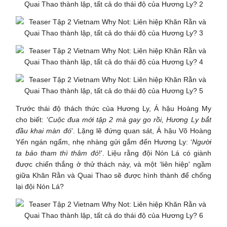
Trước thái độ thách thức của Hương Ly, Á hậu Hoàng My
cho biết: ‘
Cuộc đua mới tập 2 mà gay go rồi, Hương Ly bắt
đầu khai màn đó
'. Lặng lẽ đứng quan sát, Á hậu Võ Hoàng
Yến ngán ngẩm, nhẹ nhàng gửi gắm đến Hương Ly: ‘
Người
ta bảo tham thì thâm đó
!'. Liệu rằng đội Nón Lá có giành
được chiến thắng ở thử thách này, và một ‘liên hiệp' ngầm
giữa Khăn Rằn và Quai Thao sẽ được hình thành để chống
lại đội Nón Lá?