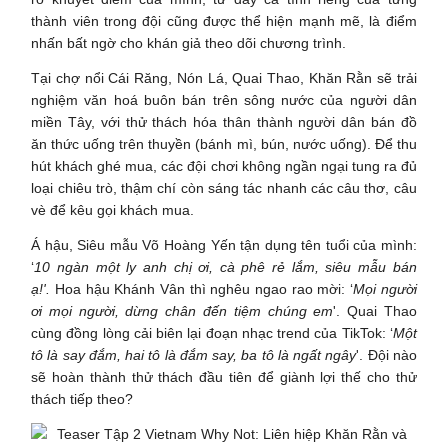
thành viên trong đội cũng được thể hiện mạnh mẽ, là điểm
nhấn bất ngờ cho khán giả theo dõi chương trình.
Tại chợ nổi Cái Răng, Nón Lá, Quai Thao, Khăn Rằn sẽ trải
nghiệm văn hoá buôn bán trên sông nước của người dân
miền Tây, với thử thách hóa thân thành người dân bán đồ
ăn thức uống trên thuyền (bánh mì, bún, nước uống). Để thu
hút khách ghé mua, các đội chơi không ngần ngại tung ra đủ
loại chiêu trò, thậm chí còn sáng tác nhanh các câu thơ, câu
vè để kêu gọi khách mua.
Á hậu, Siêu mẫu Võ Hoàng Yến tận dụng tên tuổi của mình:
‘
10 ngàn một ly anh chị ơi, cà phê rẻ lắm, siêu mẫu bán
ạ!'.
Hoa hậu Khánh Vân thì nghêu ngao rao mời: ‘
Mọi người
ơi mọi người, dừng chân đến tiệm chúng em
'. Quai Thao
cùng đồng lòng cải biên lại đoạn nhạc trend của TikTok: ‘
Một
tô là say đắm, hai tô là đắm say, ba tô là ngất ngây
'. Đội nào
sẽ hoàn thành thử thách đầu tiên để giành lợi thế cho thử
thách tiếp theo?