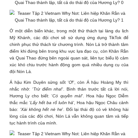
Ở một diễn biến khác, trong một thử thách tại làng du lịch
Mỹ Khánh, các đội chơi sẽ sử dụng ứng dụng TikTok để
chinh phục thử thách từ chương trình. Nón Lá trở thành tâm
điểm khi đứng bên trong khu vực lựa đạo cụ, còn Khăn Rằn
và Quai Thao đứng bên ngoài quan sát, liên tục biểu lộ cảm
xúc khó chịu trước hành động gom quá nhiều dụng cụ của
đội Nón Lá.
Á hậu Kim Duyên sửng sốt ‘
Ơ
!', còn Á hậu Hoàng My thì
nhắc nhở: ‘
Trừ điểm nha
!'. Bình thản trước tất cả lời nói,
Hương Ly cho biết: ‘
Có quyền mà!
'. Hoa hậu Ngọc Diễm
thắc mắc ‘
Lấy hết ba rổ luôn hả'
, Hoa hậu Ngọc Châu cảnh
báo: ‘
Xài không hết nè he
'. Đổi lại thái độ có vẻ không hài
lòng của các đội chơi, Nón Lá vẫn không quan tâm và tiếp
tục hành trình của mình.