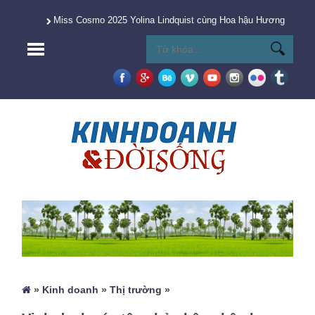
Miss Cosmo 2025 Yolina Lindquist cùng Hoa hậu Hương Giang 
»
Kinh doanh
»
Thị trường
»