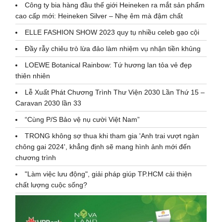
Công ty bia hàng đầu thế giới Heineken ra mắt sản phẩm
cao cấp mới: Heineken Silver – Nhẹ êm mà đậm chất
ELLE FASHION SHOW 2023 quy tụ nhiều celeb gạo cội
Đầy rẫy chiêu trò lừa đảo làm nhiệm vụ nhận tiền khủng
LOEWE Botanical Rainbow: Tứ hương lan tỏa vẻ đẹp
thiên nhiên
Lễ Xuất Phát Chương Trình Thư Viện 2030 Lần Thứ 15 –
Caravan 2030 lần 33
“Cùng P/S Bảo vệ nụ cười Việt Nam”
TRONG không sợ thua khi tham gia 'Anh trai vượt ngàn
chông gai 2024', khẳng định sẽ mang hình ảnh mới đến
chương trình
"Làm việc lưu động", giải pháp giúp TP.HCM cải thiện
chất lượng cuộc sống?