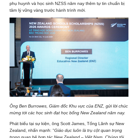
phụ huynh và học sinh NZSS năm nay thêm tự tin chuẩn bị
tâm lý vững vàng trước hành trình mới.
Ông Ben Burrowes, Giám đốc Khu vực của ENZ, gửi lời chúc
mừng tới các học sinh đạt học bổng New Zealand năm nay.
Phát biểu tại sự kiện, ông Scott James, Tổng Lãnh sự New
Zealand, nhấn mạnh: “
Giáo dục luôn là trụ cột quan trọng
trong quan hệ hợp tác New Zealand – Việt Nam. Chúng tôi