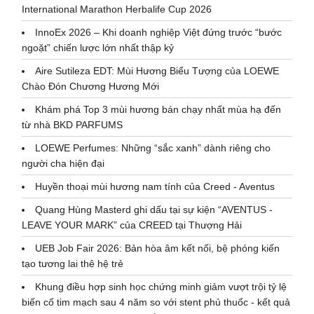
International Marathon Herbalife Cup 2026
InnoEx 2026 – Khi doanh nghiệp Việt đứng trước “bước
ngoặt” chiến lược lớn nhất thập kỷ
Aire Sutileza EDT: Mùi Hương Biểu Tượng của LOEWE
Chào Đón Chương Hương Mới
Khám phá Top 3 mùi hương bán chạy nhất mùa hạ đến
từ nhà BKD PARFUMS
LOEWE Perfumes: Những “sắc xanh” dành riêng cho
người cha hiện đại
Huyền thoại mùi hương nam tính của Creed - Aventus
Quang Hùng Masterd ghi dấu tại sự kiện “AVENTUS -
LEAVE YOUR MARK” của CREED tại Thượng Hải
UEB Job Fair 2026: Bản hòa âm kết nối, bệ phóng kiến
tạo tương lai thê hệ trẻ
Khung điều hợp sinh học chứng minh giảm vượt trội tỷ lệ
biến cố tim mạch sau 4 năm so với stent phủ thuốc - kết quả