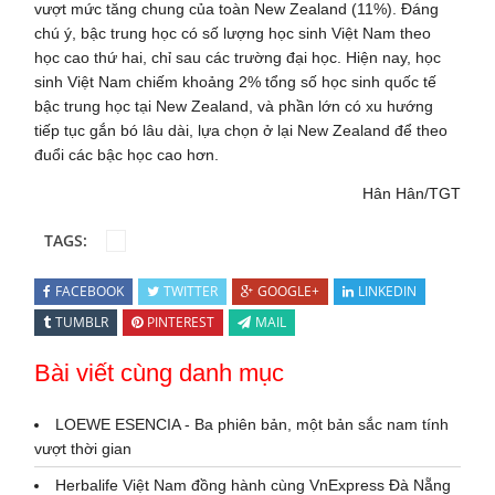
vượt mức tăng chung của toàn New Zealand (11%). Đáng
chú ý, bậc trung học có số lượng học sinh Việt Nam theo
học cao thứ hai, chỉ sau các trường đại học. Hiện nay, học
sinh Việt Nam chiếm khoảng 2% tổng số học sinh quốc tế
bậc trung học tại New Zealand, và phần lớn có xu hướng
tiếp tục gắn bó lâu dài, lựa chọn ở lại New Zealand để theo
đuổi các bậc học cao hơn.
Hân Hân/TGT
TAGS:
FACEBOOK
TWITTER
GOOGLE+
LINKEDIN
TUMBLR
PINTEREST
MAIL
Bài viết cùng danh mục
LOEWE ESENCIA - Ba phiên bản, một bản sắc nam tính
vượt thời gian
Herbalife Việt Nam đồng hành cùng VnExpress Đà Nẵng