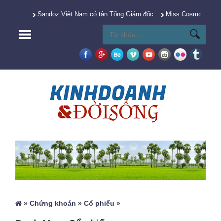
Sandoz Việt Nam có tân Tổng Giám đốc
Miss Cosmo 2025 Y
»
Chứng khoán
»
Cổ phiếu
»