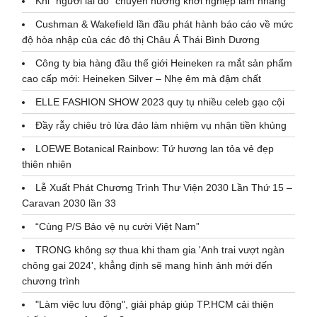
Khi “người lái đò” chuyển hướng khởi nghiệp làm nhang
Cushman & Wakefield lần đầu phát hành báo cáo về mức
độ hòa nhập của các đô thị Châu Á Thái Bình Dương
Công ty bia hàng đầu thế giới Heineken ra mắt sản phẩm
cao cấp mới: Heineken Silver – Nhẹ êm mà đậm chất
ELLE FASHION SHOW 2023 quy tụ nhiều celeb gạo cội
Đầy rẫy chiêu trò lừa đảo làm nhiệm vụ nhận tiền khủng
LOEWE Botanical Rainbow: Tứ hương lan tỏa vẻ đẹp
thiên nhiên
Lễ Xuất Phát Chương Trình Thư Viện 2030 Lần Thứ 15 –
Caravan 2030 lần 33
“Cùng P/S Bảo vệ nụ cười Việt Nam”
TRONG không sợ thua khi tham gia 'Anh trai vượt ngàn
chông gai 2024', khẳng định sẽ mang hình ảnh mới đến
chương trình
"Làm việc lưu động", giải pháp giúp TP.HCM cải thiện