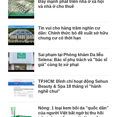
Đẩy mạnh phát triển nhà ở xã hội
và nhà ở cho thuê
Tin vui cho hàng trăm nghìn cư
dân: Chính thức bỏ đề xuất sở hữu
chung cư có thời hạn
Sai phạm tại Phòng khám Da liễu
Selena: Bác sĩ phụ trách và "bác sĩ
giả" cùng bị xử phạt
TP.HCM: Đình chỉ hoạt động Sehun
Beauty & Spa 18 tháng vì "hành
nghề chui"
Nóng: 1 loại kem bôi da “quốc dân”
của người Việt bất ngờ bị thu hồi