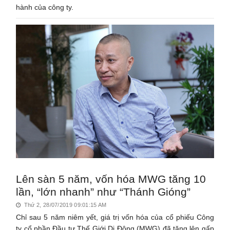
hành của công ty.
Lên sàn 5 năm, vốn hóa MWG tăng 10
lần, “lớn nhanh” như “Thánh Gióng”
Thứ 2, 28/07/2019 09:01:15 AM
Chỉ sau 5 năm niêm yết, giá trị vốn hóa của cổ phiếu Công
ty cổ phần Đầu tư Thế Giới Di Động (MWG) đã tăng lên gấp