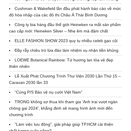
Cushman & Wakefield lần đầu phát hành báo cáo về mức
độ hòa nhập của các đô thị Châu Á Thái Bình Dương
Công ty bia hàng đầu thế giới Heineken ra mắt sản phẩm
cao cấp mới: Heineken Silver – Nhẹ êm mà đậm chất
ELLE FASHION SHOW 2023 quy tụ nhiều celeb gạo cội
Đầy rẫy chiêu trò lừa đảo làm nhiệm vụ nhận tiền khủng
LOEWE Botanical Rainbow: Tứ hương lan tỏa vẻ đẹp
thiên nhiên
Lễ Xuất Phát Chương Trình Thư Viện 2030 Lần Thứ 15 –
Caravan 2030 lần 33
“Cùng P/S Bảo vệ nụ cười Việt Nam”
TRONG không sợ thua khi tham gia 'Anh trai vượt ngàn
chông gai 2024', khẳng định sẽ mang hình ảnh mới đến
chương trình
"Làm việc lưu động", giải pháp giúp TP.HCM cải thiện
chất lượng cuộc sống?