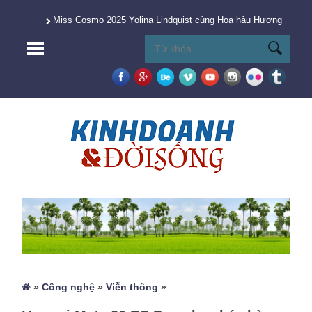
Miss Cosmo 2025 Yolina Lindquist cùng Hoa hậu Hương Giang 
»
Công nghệ
»
Viễn thông
»