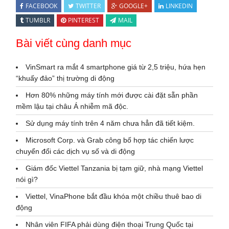
FACEBOOK
TWITTER
GOOGLE+
LINKEDIN
TUMBLR
PINTEREST
MAIL
Bài viết cùng danh mục
VinSmart ra mắt 4 smartphone giá từ 2,5 triệu, hứa hẹn
“khuấy đảo” thị trường di động
Hơn 80% những máy tính mới được cài đặt sẵn phần
mềm lậu tại châu Á nhiễm mã độc.
Sử dụng máy tính trên 4 năm chưa hẳn đã tiết kiệm.
Microsoft Corp. và Grab công bố hợp tác chiến lược
chuyển đổi các dịch vụ số và di động
Giám đốc Viettel Tanzania bị tạm giữ, nhà mạng Viettel
nói gì?
Viettel, VinaPhone bắt đầu khóa một chiều thuê bao di
động
Nhân viên FIFA phải dùng điện thoại Trung Quốc tại