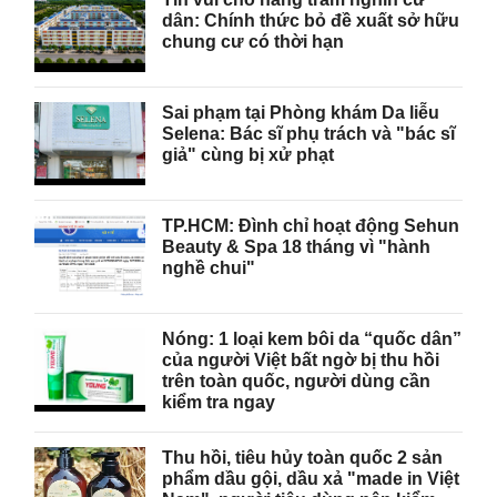
dân: Chính thức bỏ đề xuất sở hữu
chung cư có thời hạn
Sai phạm tại Phòng khám Da liễu
Selena: Bác sĩ phụ trách và "bác sĩ
giả" cùng bị xử phạt
TP.HCM: Đình chỉ hoạt động Sehun
Beauty & Spa 18 tháng vì "hành
nghề chui"
Nóng: 1 loại kem bôi da “quốc dân”
của người Việt bất ngờ bị thu hồi
trên toàn quốc, người dùng cần
kiểm tra ngay
Thu hồi, tiêu hủy toàn quốc 2 sản
phẩm dầu gội, dầu xả "made in Việt