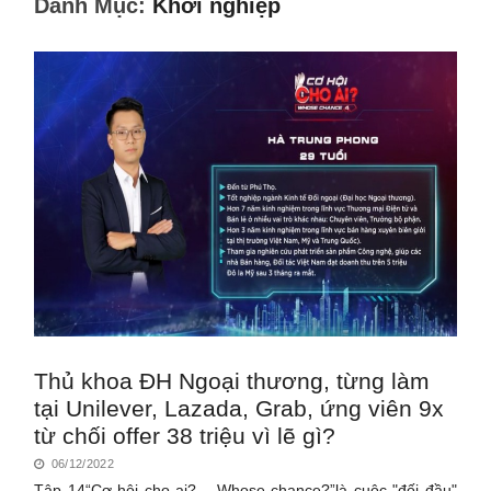
Danh Mục:
Khởi nghiệp
Thủ khoa ĐH Ngoại thương, từng làm
tại Unilever, Lazada, Grab, ứng viên 9x
từ chối offer 38 triệu vì lẽ gì?
06/12/2022
Tập 14“Cơ hội cho ai? – Whose chance?”là cuộc "đối đầu"