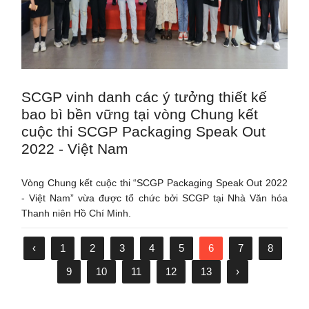
SCGP vinh danh các ý tưởng thiết kế
bao bì bền vững tại vòng Chung kết
cuộc thi SCGP Packaging Speak Out
2022 - Việt Nam
Vòng Chung kết cuộc thi “SCGP Packaging Speak Out 2022
- Việt Nam” vừa được tổ chức bởi SCGP tại Nhà Văn hóa
Thanh niên Hồ Chí Minh.
‹
1
2
3
4
5
6
7
8
9
10
11
12
13
›