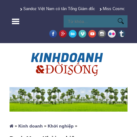
Sandoz Việt Nam có tân Tổng Giám đốc
Miss Cosmo 2025 Y
»
Kinh doanh
»
Khởi nghiệp
»