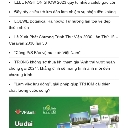
ELLE FASHION SHOW 2023 quy tụ nhiều celeb gạo cội
Đầy rẫy chiêu trò lừa đảo làm nhiệm vụ nhận tiền khủng
LOEWE Botanical Rainbow: Tứ hương lan tỏa vẻ đẹp
thiên nhiên
Lễ Xuất Phát Chương Trình Thư Viện 2030 Lần Thứ 15 –
Caravan 2030 lần 33
“Cùng P/S Bảo vệ nụ cười Việt Nam”
TRONG không sợ thua khi tham gia 'Anh trai vượt ngàn
chông gai 2024', khẳng định sẽ mang hình ảnh mới đến
chương trình
"Làm việc lưu động", giải pháp giúp TP.HCM cải thiện
chất lượng cuộc sống?