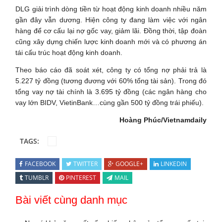
DLG giải trình dòng tiền từ hoạt động kinh doanh nhiều năm
gần đây vẫn dương. Hiện công ty đang làm việc với ngân
hàng để cơ cấu lại nợ gốc vay, giảm lãi. Đồng thời, tập đoàn
cũng xây dựng chiến lược kinh doanh mới và có phương án
tái cấu trúc hoạt động kinh doanh.
Theo báo cáo đã soát xét, công ty có tổng nợ phải trả là
5.227 tỷ đồng (tương đương với 60% tổng tài sản). Trong đó
tổng vay nợ tài chính là 3.695 tỷ đồng (các ngân hàng cho
vay lớn BIDV, VietinBank…cùng gần 500 tỷ đồng trái phiếu).
Hoàng Phúc/Vietnamdaily
TAGS:
FACEBOOK
TWITTER
GOOGLE+
LINKEDIN
TUMBLR
PINTEREST
MAIL
Bài viết cùng danh mục