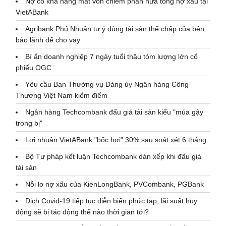
Nợ có khả năng mất vốn chiếm phân nửa tổng nợ xấu tại
VietABank
Agribank Phú Nhuận tự ý dùng tài sản thế chấp của bên
bảo lãnh để cho vay
Bí ẩn doanh nghiệp 7 ngày tuổi thâu tóm lượng lớn cổ
phiếu OGC
Yêu cầu Ban Thường vụ Đảng ủy Ngân hàng Công
Thương Việt Nam kiểm điểm
Ngân hàng Techcombank đấu giá tài sản kiểu "múa gậy
trong bị"
Lợi nhuận VietABank "bốc hơi" 30% sau soát xét 6 tháng
Bộ Tư pháp kết luận Techcombank dàn xếp khi đấu giá
tài sản
Nỗi lo nợ xấu của KienLongBank, PVCombank, PGBank
Dịch Covid-19 tiếp tục diễn biến phức tạp, lãi suất huy
động sẽ bị tác động thế nào thời gian tới?