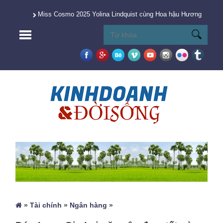
Miss Cosmo 2025 Yolina Lindquist cùng Hoa hậu Hương Giang 
»
Tài chính
»
Ngân hàng
»