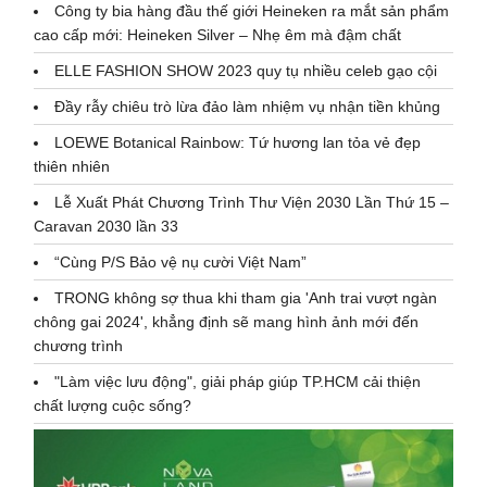
Công ty bia hàng đầu thế giới Heineken ra mắt sản phẩm
cao cấp mới: Heineken Silver – Nhẹ êm mà đậm chất
ELLE FASHION SHOW 2023 quy tụ nhiều celeb gạo cội
Đầy rẫy chiêu trò lừa đảo làm nhiệm vụ nhận tiền khủng
LOEWE Botanical Rainbow: Tứ hương lan tỏa vẻ đẹp
thiên nhiên
Lễ Xuất Phát Chương Trình Thư Viện 2030 Lần Thứ 15 –
Caravan 2030 lần 33
“Cùng P/S Bảo vệ nụ cười Việt Nam”
TRONG không sợ thua khi tham gia 'Anh trai vượt ngàn
chông gai 2024', khẳng định sẽ mang hình ảnh mới đến
chương trình
"Làm việc lưu động", giải pháp giúp TP.HCM cải thiện
chất lượng cuộc sống?