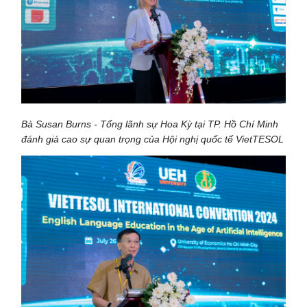
Bà Susan Burns - Tổng lãnh sự Hoa Kỳ tại TP. Hồ Chí Minh
đánh giá cao sự quan trọng của Hội nghị quốc tế VietTESOL