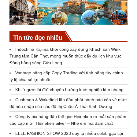
Tin tức đọc nhiều
Indochina Kajima khởi công xây dựng Khách sạn Wink
Trung tâm Cần Thơ, mong muốn thúc đẩy du lịch khu vực
Đồng bằng sông Cửu Long
Vantage nâng cấp Copy Trading với tính năng tùy chỉnh
tỷ lệ chia sẻ lợi nhuận
Khi “người lái đò” chuyển hướng khởi nghiệp làm nhang
Cushman & Wakefield lần đầu phát hành báo cáo về mức
độ hòa nhập của các đô thị Châu Á Thái Bình Dương
Công ty bia hàng đầu thế giới Heineken ra mắt sản phẩm
cao cấp mới: Heineken Silver – Nhẹ êm mà đậm chất
ELLE FASHION SHOW 2023 quy tụ nhiều celeb gạo cội