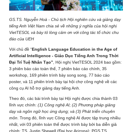
GS.TS. Nguyễn Hoà - Chủ tịch Hội nghiên cứu và giảng dạy
tiếng Anh Việt Nam chia sẻ về những ý nghĩa của hội nghị
VietTESOL và bày tỏ lòng cảm ơn với công tác tổ chức chu
đáo của UEH
Với chủ đề “
English Language Education in the Age of
Artificial Intelligence - Giáo Dục Tiếng Anh Trong Thời
Đại Trí Tuệ Nhân Tạo”
, Hội nghị VietTESOL 2024 bao gồm:
3 phiên báo cáo toàn thể, 7 phiên báo cáo chính, 35
workshop, 169 phiên trình bày song song, 77 báo cáo
poster, và 11 phiên trình bày tại hội chợ công nghệ về các
công cụ AI hỗ trợ giảng dạy tiếng Anh.
Theo đó, các bài trình bày tại Hội nghị được chia thành 03
lĩnh vực chính:
(1) Công nghệ AI; (2) Phương pháp giảng
dạy và ngôn ngữ học ứng dụng; và (3) Phát triển chuyên
môn
. Trong đó, lĩnh vực Công nghệ AI được tập trung nhiều
nhất, với 03 phiên toàn thể được trình bày bởi ba diễn giả
chính: TS. Justin Shewell (Đại học Arizona); PGS.TS.