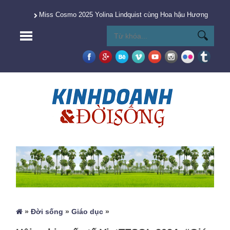
Miss Cosmo 2025 Yolina Lindquist cùng Hoa hậu Hương Giang 
»
Đời sống
»
Giáo dục
»