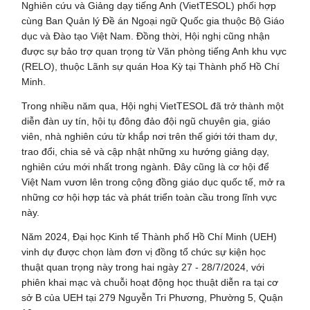
Nghiên cứu và Giảng dạy tiếng Anh (VietTESOL) phối hợp
cùng Ban Quản lý Đề án Ngoại ngữ Quốc gia thuộc Bộ Giáo
dục và Đào tạo Việt Nam. Đồng thời, Hội nghị cũng nhận
được sự bảo trợ quan trọng từ Văn phòng tiếng Anh khu vực
(RELO), thuộc Lãnh sự quán Hoa Kỳ tại Thành phố Hồ Chí
Minh.
Trong nhiều năm qua, Hội nghị VietTESOL đã trở thành một
diễn đàn uy tín, hội tụ đông đảo đội ngũ chuyên gia, giáo
viên, nhà nghiên cứu từ khắp nơi trên thế giới tới tham dự,
trao đổi, chia sẻ và cập nhật những xu hướng giảng dạy,
nghiên cứu mới nhất trong ngành. Đây cũng là cơ hội để
Việt Nam vươn lên trong cộng đồng giáo dục quốc tế, mở ra
những cơ hội hợp tác và phát triển toàn cầu trong lĩnh vực
này.
Năm 2024, Đại học Kinh tế Thành phố Hồ Chí Minh (UEH)
vinh dự được chọn làm đơn vị đồng tổ chức sự kiện học
thuật quan trọng này trong hai ngày 27 - 28/7/2024, với
phiên khai mạc và chuỗi hoạt động học thuật diễn ra tại cơ
sở B của UEH tại 279 Nguyễn Tri Phương, Phường 5, Quận