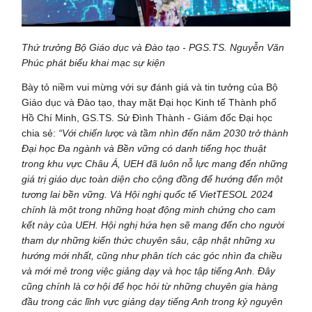
Thứ trưởng Bộ Giáo dục và Đào tạo -
PGS.TS.
Nguyễn Văn
Phúc phát biểu khai mạc sự kiện
Bày tỏ niềm vui mừng với sự đánh giá và tin tưởng của Bộ
Giáo dục và Đào tạo, thay mặt Đại học Kinh tế Thành phố
Hồ Chí Minh, GS.TS. Sử Đình Thành - Giám đốc Đại học
chia sẻ:
“Với chiến lược và tầm nhìn đến năm 2030 trở thành
Đại học Đa ngành và Bền vững có danh tiếng học thuật
trong khu vực Châu Á, UEH đã luôn nỗ lực mang đến những
giá trị giáo dục toàn diện cho cộng đồng để hướng đến một
tương lai bền vững. Và Hội nghị quốc tế VietTESOL 2024
chính là một trong những hoạt động minh chứng cho cam
kết này của UEH. Hội nghị hứa hẹn sẽ mang đến cho người
tham dự những kiến thức chuyên sâu, cập nhật những xu
hướng mới nhất, cũng như phân tích các góc nhìn đa chiều
và mới mẻ trong việc giảng dạy và học tập tiếng Anh. Đây
cũng chính là cơ hội để học hỏi từ những chuyên gia hàng
đầu trong các lĩnh vực giảng dạy tiếng Anh trong kỷ nguyên