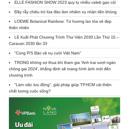
ELLE FASHION SHOW 2023 quy tụ nhiều celeb gạo cội
Đầy rẫy chiêu trò lừa đảo làm nhiệm vụ nhận tiền khủng
LOEWE Botanical Rainbow: Tứ hương lan tỏa vẻ đẹp
thiên nhiên
Lễ Xuất Phát Chương Trình Thư Viện 2030 Lần Thứ 15 –
Caravan 2030 lần 33
“Cùng P/S Bảo vệ nụ cười Việt Nam”
TRONG không sợ thua khi tham gia 'Anh trai vượt ngàn
chông gai 2024', khẳng định sẽ mang hình ảnh mới đến
chương trình
"Làm việc lưu động", giải pháp giúp TP.HCM cải thiện
chất lượng cuộc sống?