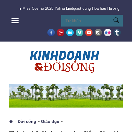
Miss Cosmo 2025 Yolina Lindquist cùng Hoa hậu Hương Giang 
»
Đời sống
»
Giáo dục
»