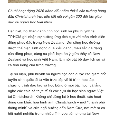
Chuỗi hoạt động 2026 đánh dấu năm thứ 5 các trường hàng
đầu Christchurch trực tiếp kết nối với gần 200 đối tác giáo
dục và người học Việt Nam
Đặc biệt, hội thảo dành cho học sinh và phụ huynh tại
TP.HCM ghi nhận sự hưởng ứng tích cực với màn trình diễn
đồng phục đặc trưng New Zealand. Đời sống học đường
được thể hiện sinh động qua kiểu dáng, màu sắc đa dạng
của đồng phục, cùng sự phối hợp ăn ý giữa thầy cô New
Zealand và học sinh Việt Nam, làm nổi bật bề dày lịch sử và
cá tính riêng của từng trường.
Tại sự kiện, phụ huynh và người học còn được các giám đốc
tuyển sinh quốc tế tư vấn trực tiếp về lộ trình học tập,
chương trình đào tạo và học bổng ở mọi bậc học, và lắng
nghe các chia sẻ thực tế từ các cựu du học sinh người Việt
tại Christchurch. Không chỉ dừng lại ở học thuật, các hoạt
động còn khắc họa hình ảnh Christchurch – một “thành phố
thông minh” và cửa ngõ hướng đến Nam Cực, nơi mở ra cơ
hội nghề nghiệp trong nhiều lĩnh vực tiên phong tại New