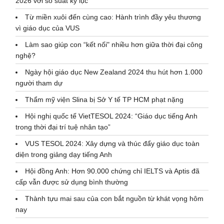
2026 với số suất kỷ lục
Từ miền xuôi đến cùng cao: Hành trình đầy yêu thương
vì giáo dục của VUS
Làm sao giúp con “kết nối" nhiều hơn giữa thời đại công
nghệ?
Ngày hội giáo dục New Zealand 2024 thu hút hơn 1.000
người tham dự
Thẩm mỹ viện Slina bị Sở Y tế TP HCM phạt nặng
Hội nghị quốc tế VietTESOL 2024: “Giáo dục tiếng Anh
trong thời đại trí tuệ nhân tạo”
VUS TESOL 2024: Xây dựng và thúc đẩy giáo dục toàn
diện trong giảng dạy tiếng Anh
Hội đồng Anh: Hơn 90.000 chứng chỉ IELTS và Aptis đã
cấp vẫn được sử dụng bình thường
Thành tựu mai sau của con bắt nguồn từ khát vọng hôm
nay