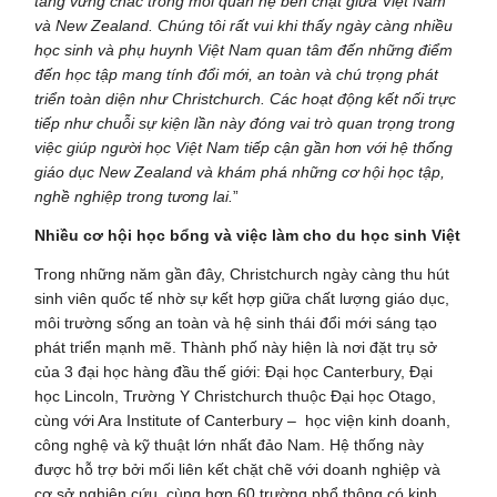
tảng vững chắc trong mối quan hệ bền chặt giữa Việt Nam
và New Zealand. Chúng tôi rất vui khi thấy ngày càng nhiều
học sinh và phụ huynh Việt Nam quan tâm đến những điểm
đến học tập mang tính đổi mới, an toàn và chú trọng phát
triển toàn diện như Christchurch. Các hoạt động kết nối trực
tiếp như chuỗi sự kiện lần này đóng vai trò quan trọng trong
việc giúp người học Việt Nam tiếp cận gần hơn với hệ thống
giáo dục New Zealand và khám phá những cơ hội học tập,
nghề nghiệp trong tương lai.
”
Nhiều cơ hội học bổng và việc làm cho du học sinh Việt
Trong những năm gần đây, Christchurch ngày càng thu hút
sinh viên quốc tế nhờ sự kết hợp giữa chất lượng giáo dục,
môi trường sống an toàn và hệ sinh thái đổi mới sáng tạo
phát triển mạnh mẽ. Thành phố này hiện là nơi đặt trụ sở
của 3 đại học hàng đầu thế giới: Đại học Canterbury, Đại
học Lincoln, Trường Y Christchurch thuộc Đại học Otago,
cùng với Ara Institute of Canterbury – học viện kinh doanh,
công nghệ và kỹ thuật lớn nhất đảo Nam. Hệ thống này
được hỗ trợ bởi mối liên kết chặt chẽ với doanh nghiệp và
cơ sở nghiên cứu, cùng hơn 60 trường phổ thông có kinh